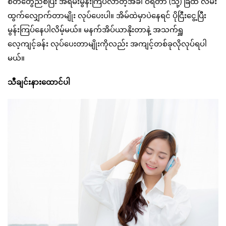
စိတ်တွေညစ်ပြီး အရမ်းမွန်းကြပ်လာတဲ့အခါ ဝရံတာ (သို့) ခြံထဲ လမ်း
ထွက်လျှောက်တာမျိုး လုပ်ပေးပါ။ အိမ်ထဲမှာပဲနေရင် ပိုငြီးငွေ့ပြီး
မွန်းကြပ်နေပါလိမ့်မယ်။ မနက်အိပ်ယာနိုးတာနဲ့ အသက်ရှူ
လေ့ကျင့်ခန်း လုပ်ပေးတာမျိုးကိုလည်း အကျင့်တစ်ခုလိုလုပ်ရပါ
မယ်။
သီချင်းနားထောင်ပါ