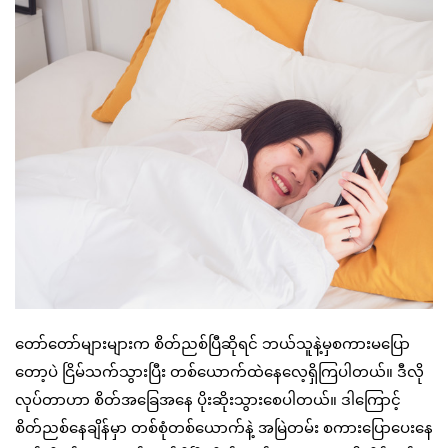
တော်တော်များများက စိတ်ညစ်ပြီဆိုရင် ဘယ်သူနဲ့မှစကားမပြော
တော့ပဲ ငြိမ်သက်သွားပြီး တစ်ယောက်ထဲနေလေ့ရှိကြပါတယ်။ ဒီလို
လုပ်တာဟာ စိတ်အခြေအနေ ပိုးဆိုးသွားစေပါတယ်။ ဒါကြောင့်
စိတ်ညစ်နေချိန်မှာ တစ်စုံတစ်ယောက်နဲ့ အမြဲတမ်း စကားပြောပေးနေ