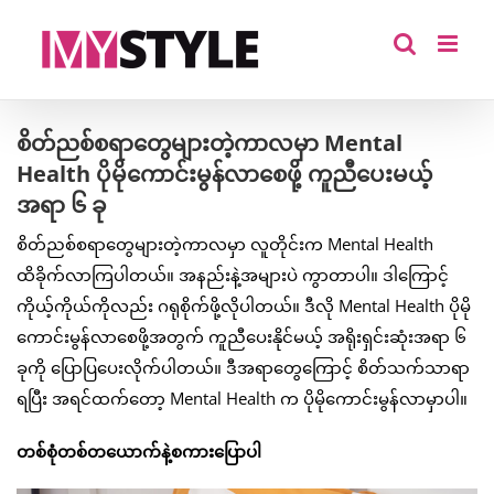
Skip
to
content
စိတ်ညစ်စရာတွေများတဲ့ကာလမှာ Mental
Health ပိုမိုကောင်းမွန်လာစေဖို့ ကူညီပေးမယ့်
အရာ ၆ ခု
စိတ်ညစ်စရာတွေများတဲ့ကာလမှာ လူတိုင်းက Mental Health
ထိခိုက်လာကြပါတယ်။ အနည်းနဲ့အများပဲ ကွာတာပါ။ ဒါကြောင့်
ကိုယ့်ကိုယ်ကိုလည်း ဂရုစိုက်ဖို့လိုပါတယ်။ ဒီလို Mental Health ပိုမို
ကောင်းမွန်လာစေဖို့အတွက် ကူညီပေးနိုင်မယ့် အရိုးရှင်းဆုံးအရာ ၆
ခုကို ပြောပြပေးလိုက်ပါတယ်။ ဒီအရာတွေကြောင့် စိတ်သက်သာရာ
ရပြီး အရင်ထက်တော့ Mental Health က ပိုမိုကောင်းမွန်လာမှာပါ။
တစ်စုံတစ်တယောက်နဲ့စကားပြောပါ