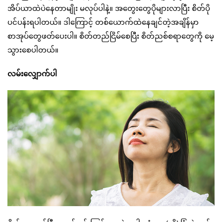
အိပ်ယာထဲပဲနေတာမျိုး မလုပ်ပါနဲ့။ အတွေးတွေပိုများလာပြီး စိတ်ပို
ပင်ပန်းရပါတယ်။ ဒါကြောင့် တစ်ယောက်ထဲနေချင်တဲ့အချိန်မှာ
စာအုပ်တွေဖတ်ပေးပါ။ စိတ်တည်ငြိမ်စေပြီး စိတ်ညစ်စရာတွေကို မေ့
သွားစေပါတယ်။
လမ်းလျှောက်ပါ