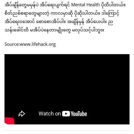
အိပ်ချိန်တွေမမှန်ပဲ အိပ်ရေးပျက်ရင် Mental Health ပိုထိပါတယ်။
စိတ်ညစ်စရာတွေများတဲ့ ကာလမှာဆို ပိုဆိုးပါတယ်။ ဒါကြောင့်
အိပ်ရေးဝအောင် စောစောအိပ်ပါ။ အချိန်မှန် အိပ်ပေးပါ။ ည
သန်းခေါင်ထိ မအိပ်ပဲနေတာမျိုးတွေ မလုပ်သင့်ပါဘူး။
Source:www.lifehack.org