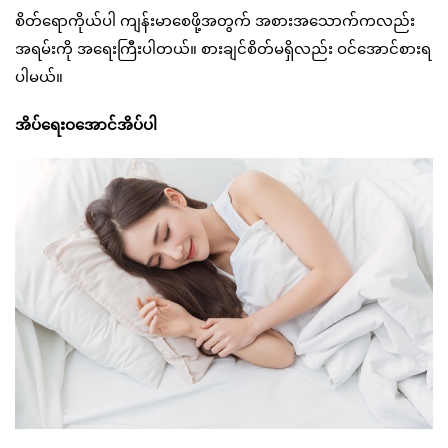
စိတ်ရောကိုယ်ပါ ကျန်းမာစေဖို့အတွက် အစားအသောက်ကလည်း
အရမ်းကို အရေးကြီးပါတယ်။ စားချင်စိတ်မရှိလည်း ဝင်အောင်စားရ
ပါမယ်။
အိပ်ရေးဝအောင်အိပ်ပါ