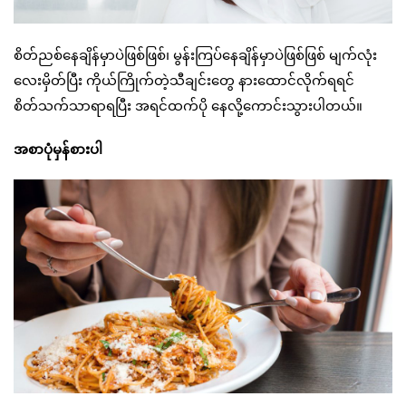
စိတ်ညစ်နေချိန်မှာပဲဖြစ်ဖြစ်၊ မွန်းကြပ်နေချိန်မှာပဲဖြစ်ဖြစ် မျက်လုံး
လေးမှိတ်ပြီး ကိုယ်ကြိုက်တဲ့သီချင်းတွေ နားထောင်လိုက်ရရင်
စိတ်သက်သာရာရပြီး အရင်ထက်ပို နေလို့ကောင်းသွားပါတယ်။
အစာပုံမှန်စားပါ