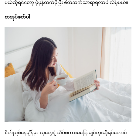
မယ်ဆိုရင်တော့ ပုံမှန်ထက်ပိုပြီး စိတ်သက်သာရာရလာပါလိမ့်မယ်။
စာအုပ်ဖတ်ပါ
စိတ်ညစ်နေချိန်မှာ လူတွေနဲ့ သိပ်စကားမပြောချင်ဘူးဆိုရင်တောင်