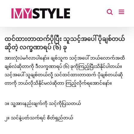
Skip
to
content
ထင်ထားတာထက်ပိုပြီး သူသင့်အပေါ် ပိုချစ်တယ်
ဆိုတဲ့ လက္ခဏာရပ် (၆) ခု
အားလုံးပဲမင်္ဂလာပါနော်။ ချစ်သူက သင့်အပေါ် ဘယ်လောက်အထိ
ချစ်လဲဆိုတာကို ဒီလက္ခဏာရပ် (၆) ခုကိုကြည့်ပြီးသိနိုင်ပါတယ်။
သင့်အပေါ် သူချစ်တယ်လို့ သင်ထင်ထားတာထက် ပိုချစ်တယ်ဆို
တာကို ဘယ်လိုသိနိုင်မလဲဆိုတာ ကြည့်လိုက်ရအောင်နော်။
၁။ သူ့အားနည်းချက်ကို သင့်ကိုပြသတယ်
၂။ သင်နဲ့ပတ်သက်ရင် စိတ်ရှည်တယ်