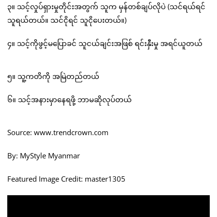
၃။ သင့်လှုပ်ရှားမှုတိုင်းအတွက် သူက မှန်တစ်ချပ်လိုပဲ (သင်ရယ်ရင်
သူရယ်တယ်။ သင်ငိုရင် သူငိုပေးတယ်။)
၄။ သင့်ကိုဖွင့်မပြောခင် သူငယ်ချင်းအဖြစ် ရင်းနှီးမှု အရင်ယူတယ်
၅။ သူ့ကတိကို အမြဲတည်တယ်
၆။ သင့်အနားမှာနေရဖို့ ဘာမဆိုလုပ်တယ်
Source: www.trendcrown.com
By: MyStyle Myanmar
Featured Image Credit: master1305