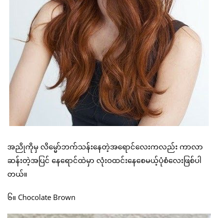
အညိုကိုမှ လိမ္မော်ဘက်သန်းနေတဲ့အရောင်လေးကလည်း ကာလာ
ဆန်းတဲ့အပြင် နေရောင်ထဲမှာ လုံးဝထင်းနေစေမယ့်ပုံစံလေးဖြစ်ပါ
တယ်။
၆။ Chocolate Brown