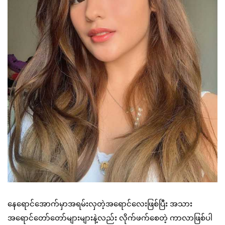
နေရောင်အောက်မှာအရမ်းလှတဲ့အရောင်လေးဖြစ်ပြီး အသား
အရောင်တော်တော်များများနဲ့လည်း လိုက်ဖက်စေတဲ့ ကာလာဖြစ်ပါ