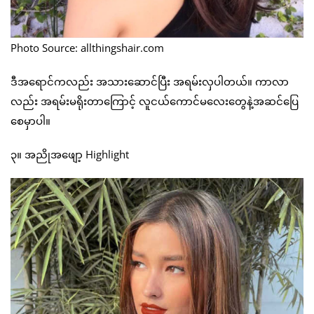
Photo Source: allthingshair.com
ဒီအရောင်ကလည်း အသားဆောင်ပြီး အရမ်းလှပါတယ်။ ကာလာ
လည်း အရမ်းမရိုးတာကြောင့် လူငယ်ကောင်မလေးတွေနဲ့အဆင်ပြေ
စေမှာပါ။
၃။ အညိုအဖျော့ Highlight