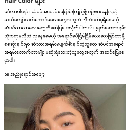
Hair Color များ
မင်္ဂလာပါနော်။ ဆံပင်အရောင်စပြောင်းကြည့်ဖို့ စဉ်းစားနေကြတဲ့
ဆယ်ကျော်သက်ကောင်မလေးတွေအတွက် လိုက်ဖက်မှုရှိစေမယ့်
ဆံပင်ကာလာလေးတွေကိုဖော်ပြပေးလိုက်ပါတယ်။ ချွတ်ဆေးအရမ်း
သုံးစရာမလိုဘဲ လှနေစေမယ့် အရောင်ခပ်ငြိမ်ငြိမ်လေးတွေဖြစ်တာမို့
စစဆိုးချင်းမှာ ဆံသားအရမ်းမပျက်စီးချင်တဲ့သူတွေ ဆံပင်အရောင်
အရမ်းတောက်တာမျိုး မဆိုးရဲသေးတဲ့သူတွေအတွက် အဆင်ပြေစေ
မှာပါ။
၁။ အညိုရောင်အဖျော့