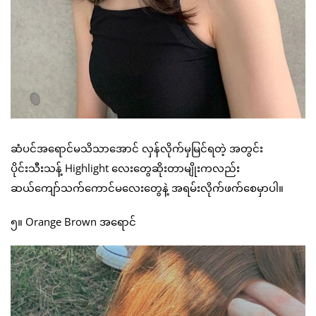
ဆံပင်အရောင်မသိသာအောင် လှန်လိုက်မှမြင်ရတဲ့ အတွင်း
ပိုင်းသီးသန့် Highlight လေးတွေဆိုးတာမျိုးကလည်း
ဆယ်ကျော်သက်ကောင်မလေးတွေနဲ့ အရမ်းလိုက်ဖက်စေမှာပါ။
၅။ Orange Brown အရောင်