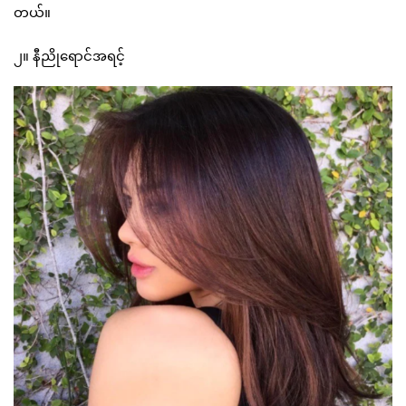
တယ်။
၂။ နီညိုရောင်အရင့်