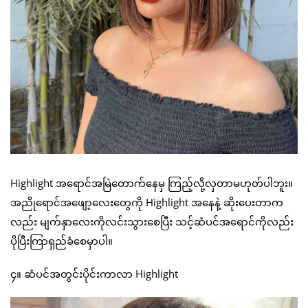
Highlight အရောင်အမြဲတောက်နေမှ ကြည့်လို့လှတာမဟုတ်ပါဘူး။
အညိုရောင်အဖျော့လေးတွေကို Highlight အနေနဲ့ ဆိုးပေးတာက
လည်း မျက်နှာလေးကိုလင်းသွားစေပြီး သင့်ဆံပင်အရောင်ကိုလည်း
ပိုပြီးကြာရှည်ခံစေမှာပါ။
၄။ ဆံပင်အတွင်းပိုင်းကာလာ Highlight