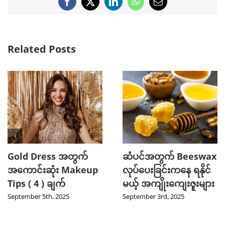
Facebook
X
LinkedIn
WhatsApp
Email
Related Posts
2025 TikTok မှာ Trend
သင့်ဆံကေသာကို
ဖြစ်ခဲ့တဲ့ Hot Beauty
ကျန်းမာသန်စွမ်းစေမယ့်
Product ( 5 ) မျိုး
Curry Leaves ရဲ့
အံ့ဖွယ်နည်းလမ်း ၄ ခု
August 27th, 2025
August 8th, 2025