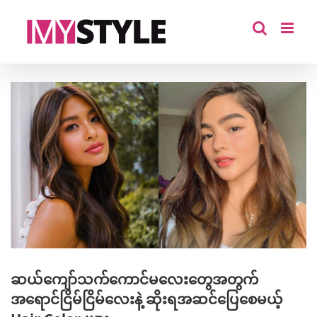
Skip
to
content
View
Larger
Image
ဆယ်ကျော်သက်ကောင်မလေးတွေအတွက်
အရောင်ငြိမ်ငြိမ်လေးနဲ့ ဆိုးရအဆင်ပြေစေမယ့်