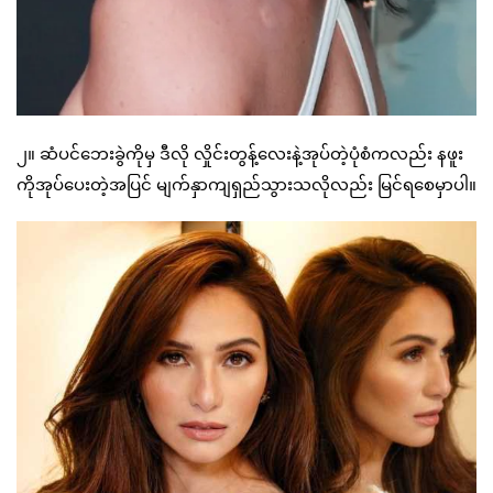
၂။ ဆံပင်ဘေးခွဲကိုမှ ဒီလို လှိုင်းတွန့်လေးနဲ့အုပ်တဲ့ပုံစံကလည်း နဖူး
ကိုအုပ်ပေးတဲ့အပြင် မျက်နှာကျရှည်သွားသလိုလည်း မြင်ရစေမှာပါ။