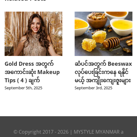
2025 TikTok မှာ Trend
သင့်ဆံကေသာကို
ဖြစ်ခဲ့တဲ့ Hot Beauty
ကျန်းမာသန်စွမ်းစေမယ့်
Product ( 5 ) မျိုး
Curry Leaves ရဲ့
အံ့ဖွယ်နည်းလမ်း ၄ ခု
August 27th, 2025
August 8th, 2025