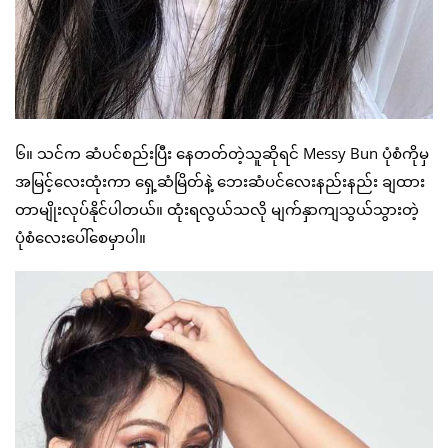
၆။ သင်က ဆံပင်စည်းပြီး နေတတ်တဲ့သူဆိုရင် Messy Bun ပုံစံကိုမှ
အမြင့်လေးထုံးကာ ရှေ့ဆံမြိတ်နဲ့ ဘေးဆံပင်လေးနည်းနည်း ချထား
တာမျိုးလုပ်နိုင်ပါတယ်။ ထုံးရလွယ်သလို မျက်နှာကျသွယ်သွားတဲ့
ပုံစံလေးပေါ်စေမှာပါ။