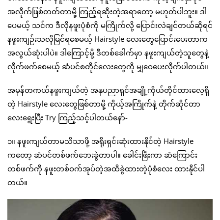
အလိုက်ဖြစ်တတ်တာမို့ ကြည့်ရဆိုးတဲ့အရာတော့ မဟုတ်ပါဘူး။ ဒါ
ပေမယ့် သင်က ဒီလိုနဖူးပုံစံကို မကြိုက်လို့ ပြောင်းလဲချင်တယ်ဆိုရင်
နဖူးကျဉ်းသလိုမြင်ရစေမယ့် Hairstyle လေးတွေပြောင်းပေးတာက
အလွယ်ဆုံးပါပဲ။ ဒါကြောင့်မို့ ဒီတစ်ခေါက်မှာ နဖူးကျယ်တဲ့သူတွေနဲ့
လိုက်ဖက်စေမယ့် ဆံပင်စတိုင်လေးတွေကို မျှဝေပေးလိုက်ပါတယ်။
အမှန်တကယ်နဖူးကျယ်တဲ့ အနုပညာရှင်အချို့ကိုယ်တိုင်ထားလေ့ရှိ
တဲ့ Hairstyle လေးတွေဖြစ်တာမို့ ကိုယ့်အကြိုက်နဲ့ တိုက်ဆိုင်တာ
လေးရွေးပြီး Try ကြည့်သင့်ပါတယ်နော်-
၁။ နဖူးကျယ်တာမသိသာဖို့ အရိုးရှင်းဆုံးထားနိုင်တဲ့ Hairstyle
ကတော့ ဆံပင်တစ်ဖက်ဘေးခွဲတာပါ။ ခေါင်းဖြီးကာ ဆံကြောင်း
တစ်ဖက်ကို နဖူးတစ်ဝက်အုပ်တဲ့အထိခွဲထားတဲ့ပုံစံလေး ထားနိုင်ပါ
တယ်။