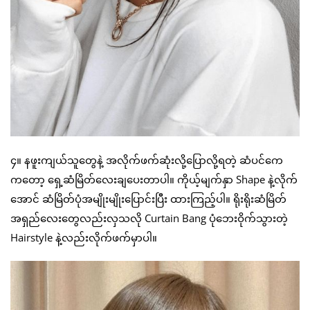
၄။ နဖူးကျယ်သူတွေနဲ့ အလိုက်ဖက်ဆုံးလို့ပြောလို့ရတဲ့ ဆံပင်ကေ
ကတော့ ရှေ့ဆံမြိတ်လေးချပေးတာပါ။ ကိုယ့်မျက်နှာ Shape နဲ့လိုက်
အောင် ဆံမြိတ်ပုံအမျိုးမျိုးပြောင်းပြီး ထားကြည့်ပါ။ ရိုးရိုးဆံမြိတ်
အရှည်လေးတွေလည်းလှသလို Curtain Bang ပုံဘေးဝိုက်သွားတဲ့
Hairstyle နဲ့လည်းလိုက်ဖက်မှာပါ။