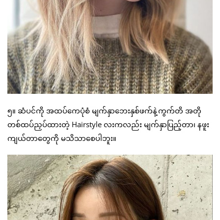
၅။ ဆံပင်ကို အထပ်ကေပုံစံ မျက်နှာဘေးနှစ်ဖက်နဲ့ကွက်တိ အတို
တစ်ထပ်ညှပ်ထားတဲ့ Hairstyle လးကလည်း မျက်နှာပြည့်တာ၊ နဖူး
ကျယ်တာတွေကို မသိသာစေပါဘူး။