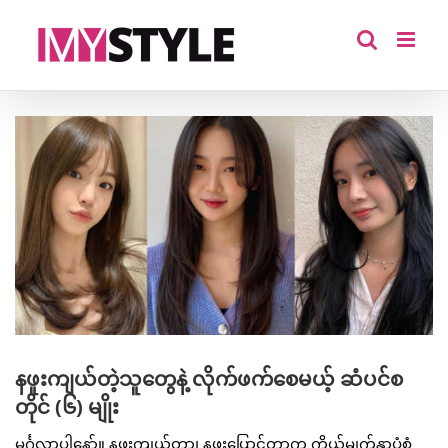
Skip
to
content
View
Larger
Image
နဖူးကျယ်တဲ့သူတွေနဲ့ လိုက်ဖက်စေမယ့် ဆံပင်စ
တိုင် (၆) မျိုး
မင်္ဂလာပါနော်။ နဖူးကျယ်တာ၊ နဖူးပြောင်တာက ကိုယ့်မျက်နှာပုံစံ