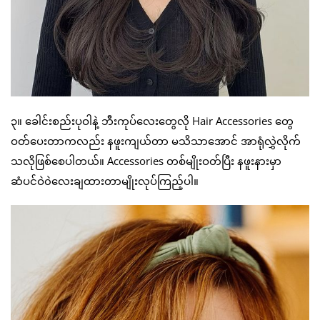
၃။ ခေါင်းစည်းပုဝါနဲ့ ဘီးကုပ်လေးတွေလို Hair Accessories တွေ
ဝတ်ပေးတာကလည်း နဖူးကျယ်တာ မသိသာအောင် အာရုံလွှဲလိုက်
သလိုဖြစ်စေပါတယ်။ Accessories တစ်မျိုးဝတ်ပြီး နဖူးနားမှာ
ဆံပင်ဝဲ၀ဲလေးချထားတာမျိုးလုပ်ကြည့်ပါ။