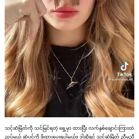
သင့်ဆံမြိတ်ကို သင်မြင်ရတဲ့ ရှေ့မှာ ထားပြီး လက်နှစ်ချောင်းကြားထဲ
ညှပ်မယ့် ဆံပင်ကို ဖိထားပေးရပါမယ်။ ဒါဆိုရင် သင့်ဆံမြိတ် ညီမညီ