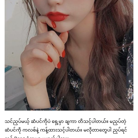
သင်ညှပ်မယ့် ဆံပင်ကိုပဲ ရှေ့မှာ ချကာ တိသင့်ပါတယ်။ မညှပ်တဲ့
ဆံပင်ကို ကလစ်နဲ့ ကန့်ထားသင့်ပါတယ်။ မလိုတာတွေပါ ညှပ်ရင်