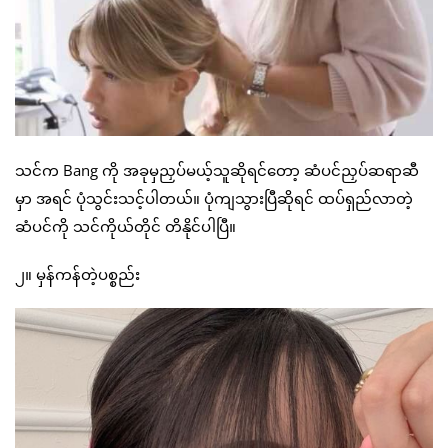
သင်က Bang ကို အခုမှညှပ်မယ့်သူဆိုရင်တော့ ဆံပင်ညှပ်ဆရာဆီ
မှာ အရင် ပုံသွင်းသင့်ပါတယ်။ ပုံကျသွားပြီဆိုရင် ထပ်ရှည်လာတဲ့
ဆံပင်ကို သင်ကိုယ်တိုင် တိနိုင်ပါပြီ။
၂။ မှန်ကန်တဲ့ပစ္စည်း