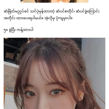
ဆံမြိတ်မညှပ်ခင် သင်ပုံမှန်ထားတဲ့ ဆံပင်စတိုင်၊ ဆံပင်ခွဲကြောင်း
အတိုင်း ထားပေးရပါမယ်။ အဲ့လိုမှ ပုံကျမှာပါ။
၅။ ခွဲပြီး ကန့်ထားပါ