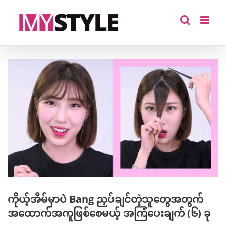
Skip
to
content
View
Larger
Image
ကိုယ့်အိမ်မှာပဲ Bang ညှပ်ချင်တဲ့သူတွေအတွက်
အထောက်အကူဖြစ်စေမယ့် အကြံပေးချက် (၆) ခု