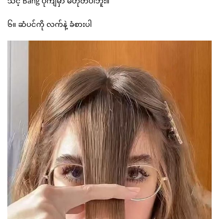
သင့် Bang ပုံကျမှာ မဟုတ်ပါဘူး။
၆။ ဆံပင်ကို လက်နဲ့ ခံစားပါ