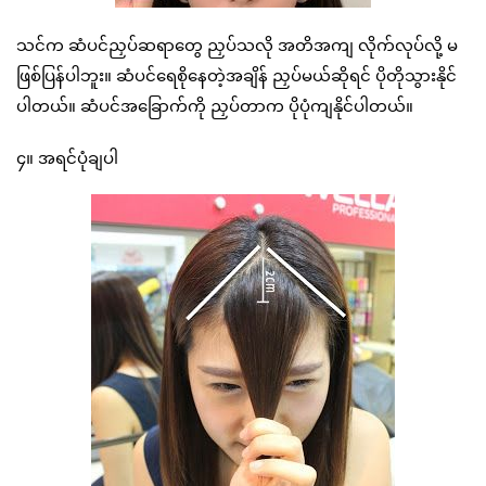
သင်က ဆံပင်ညှပ်ဆရာတွေ ညှပ်သလို အတိအကျ လိုက်လုပ်လို့ မ
ဖြစ်ပြန်ပါဘူး။ ဆံပင်ရေစိုနေတဲ့အချိန် ညှပ်မယ်ဆိုရင် ပိုတိုသွားနိုင်
ပါတယ်။ ဆံပင်အခြောက်ကို ညှပ်တာက ပိုပုံကျနိုင်ပါတယ်။
၄။ အရင်ပုံချပါ