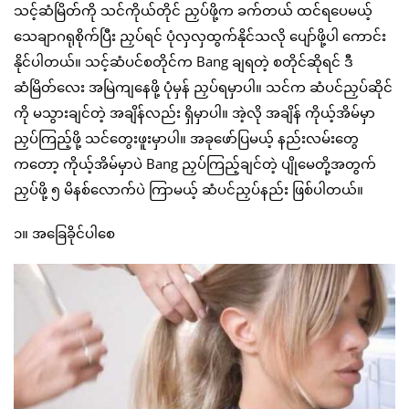
သင့်ဆံမြိတ်ကို သင်ကိုယ်တိုင် ညှပ်ဖို့က ခက်တယ် ထင်ရပေမယ့်
သေချာဂရုစိုက်ပြီး ညှပ်ရင် ပုံလှလှထွက်နိုင်သလို ပျော်ဖို့ပါ ကောင်း
နိုင်ပါတယ်​။ သင့်ဆံပင်စတိုင်က Bang ချရတဲ့ စတိုင်ဆိုရင် ဒီ
ဆံမြိတ်လေး အမြဲကျနေဖို့ ပုံမှန် ညှပ်ရမှာပါ။ သင်က ဆံပင်ညှပ်ဆိုင်
ကို မသွားချင်တဲ့ အချိန်လည်း ရှိမှာပါ။ အဲ့လို အချိန် ကိုယ့်အိမ်မှာ
ညှပ်ကြည့်ဖို့ သင်တွေးဖူးမှာပါ။ အခုဖော်ပြမယ့် နည်းလမ်းတွေ
ကတော့ ကိုယ့်အိမ်မှာပဲ Bang ညှပ်ကြည့်ချင်တဲ့ ပျိုမေတို့အတွက်
ညှပ်ဖို့ ၅ မိနစ်လောက်ပဲ ကြာမယ့် ဆံပင်ညှပ်နည်း ဖြစ်ပါတယ်။
၁။ အခြေခိုင်ပါစေ