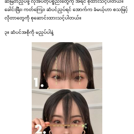
ဆံမြိတ်ညှပ်ဖို့ လိုအပ်တဲ့ပစ္စည်းတွေကို အရင် စုထားသင့်ပါတယ်။
ခေါင်းဖြီး၊ ကတ်ကြေး၊ ဆံပင်ညှပ်ရင် အောက်က ခံမယ့်ဟာ စသဖြင့်
လိုတာတွေကို စုဆောင်းထားသင့်ပါတယ်။
၃။ ဆံပင်အစိုကို မညှပ်ပါနဲ့