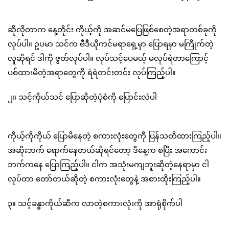
ဆိုလိုတာက နေ့တိုင်း ကိုယ့်ကို အဆင်မပြေဖြစ်စေတဲ့အရာတစ်ခုကို
လုပ်ပါ။ ဥပမာ သင်က ဗီဒီယိုကင်မရာရှေ့မှာ ပြောရမှာ မကြိုက်တဲ့
လူဆိုရင် ဒါကို ဇွတ်လုပ်ပါ။ လုပ်သင့်ပေမယ့် မလုပ်ရဲတာကြောင့်
ပစ်ထားမိတဲ့အရာတွေကို ရဲရဲတင်းတင်း လုပ်ကြည့်ပါ။
၂။ သင့်ကိုယ်သင် ပြောဆိုတဲ့ပုံစံကို ပြောင်းလဲပါ
ကိုယ့်ကိုကိုယ် ပြောမိနေတဲ့ စကားလုံးတွေကို ပြန်သတိထားကြည့်ပါ။
အဆိုးဘက် ရောက်နေတယ်ဆိုရင်တော့ ဒီနေ့က စပြီး အကောင်း
ဘက်ကနေ ပြောကြည့်ပါ။ ငါက အသုံးမကျဘူးဆိုတဲ့နေရာမှာ ငါ
လုပ်တာ တော်တယ်ဆိုတဲ့ စကားလုံးတွေနဲ့ အစားထိုးကြည့်ပါ။
၃။ သင့်ခန္ဓာကိုယ်ဆီက လာတဲ့စကားလုံးကို အာရုံစိုက်ပါ