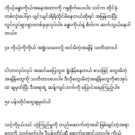
ကိုယ့်ခန္ဓာကိုယ်အနေအထားကို ဂရုစိုက်ပေးပါ။ သင်က ထိုင်ခုံ
တစ်လုံးပေါ်မှာ ပျင်းပျင််းရိရိထိုင်မိနေတယ်ဆိုရင် အမြန်ထပြီး
လှုပ်လှုပ်ရှားရှားတစ်ခုခုလုပ်ပါ။ ခန္ဓာကိုယ်နဲ့ စိတ်က ဆက်သွယ်နေပါ
တယ်။
၄။ ကိုယ့်ကိုကိုယ် အရှုံးသမားလို့ ထင်မိတဲ့အချိန် သတိထားပါ
ငါဘာလုပ်လုပ် အဆင်မပြေဘူး။ ရှုံးနှိမ့်နေတယ် စသဖြင့် တွေးမိတဲ့
အချိန်တွေကို သတိထားပေးပါ။ ဒီလိုတွေးမိတဲ့အချိန်တွေကိုစာအုပ်
ထဲ ချမှတ်ပြီး ဒီအရာရဲ့ ဆန့်ကျင်ဘက်ကို ပြောင်းရေးကြည့်ပါ။
၅။ ပန်းတိုင်တွေချမှတ်ပါ
သင့်ကိုုယ်သင် ယုံကြည်မှုကို တည်ဆောက်တဲ့အခါ ဖြစ်ချင်တဲ့အရာ
တွေကို သတ်မှတ်ပါ။ ဒီပန်းတိုင်ဆီ ရောက်အောင်သွားပါ။ ကိုယ်