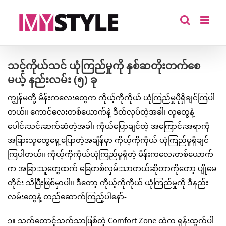
Skip
to
content
သင့်ကိုယ်သင် ယုံကြည်မှုကို နှစ်ဆတိုးတက်စေ
မယ့် နည်းလမ်း (၅) ခု
ကျွန်မတို့ မိန်းကလေးတွေက ကိုယ့်ကိုကိုယ် ယုံကြည်မှုပိုရှိချင်ကြပါ
တယ်။ ကောင်လေးတစ်ယောက်နဲ့ ဒိတ်လုပ်တဲ့အခါ၊ လူတွေနဲ့
ပေါင်းသင်းဆက်ဆံတဲ့အခါ၊ ကိုယ်ပြောချင်တဲ့ အကြောင်းအရာကို
အခြားသူတွေရှေ့ပြောတဲ့အချိန်မှာ ကိုယ့်ကိုကိုယ် ယုံကြည်မှုရှိချင်
ကြပါတယ်။ ကိုယ့်ကိုကိုယ်ယုံကြည်မှုရှိတဲ့ မိန်းကလေးတစ်ယောက်
က အခြားသူတွေထက် ခြေတစ်လှမ်းသာတယ်ဆိုတာကိုတော့ ပျိုမေ
တိုင်း သိပြီးဖြစ်မှာပါ။ ဒီတော့ ကိုယ့်ကိုကိုယ် ယုံကြည်မှုကို ဒီနည်း
လမ်းတွေနဲ့ တည်ဆောက်ကြည့်ပါနော်-
၁။ သက်တောင့်သက်သာဖြစ်တဲ့ Comfort Zone ထဲက ရုန်းထွက်ပါ