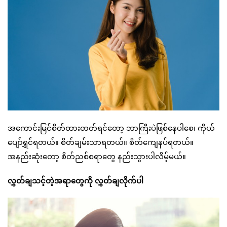
အကောင်းမြင်စိတ်ထားတတ်ရင်တော့ ဘာကြီးပဲဖြစ်နေပါစေ၊ ကိုယ်
ပျော်ရွှင်ရတယ်။ စိတ်ချမ်းသာရတယ်။ စိတ်ကျေနပ်ရတယ်။
အနည်းဆုံးတော့ စိတ်ညစ်စရာတွေ နည်းသွားပါလိမ့်မယ်။
လွှတ်ချသင့်တဲ့အရာတွေကို လွှတ်ချလိုက်ပါ