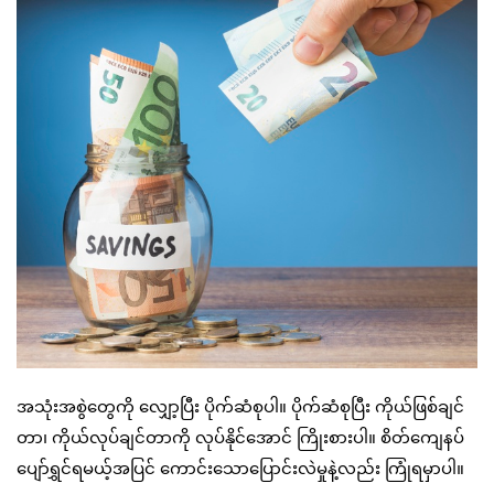
အသုံးအစွဲတွေကို လျှော့ပြီး ပိုက်ဆံစုပါ။ ပိုက်ဆံစုပြီး ကိုယ်ဖြစ်ချင်
တာ၊ ကိုယ်လုပ်ချင်တာကို လုပ်နိုင်အောင် ကြိုးစားပါ။ စိတ်ကျေနပ်
ပျော်ရွှင်ရမယ့်အပြင် ကောင်းသောပြောင်းလဲမှုနဲ့လည်း ကြုံရမှာပါ။