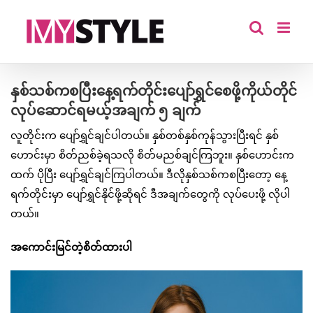
Skip
to
content
နှစ်သစ်ကစပြီးနေ့ရက်တိုင်းပျော်ရွှင်စေဖို့ကိုယ်တိုင်
လုပ်ဆောင်ရမယ့်အချက် ၅ ချက်
လူတိုင်းက ပျော်ရွှင်ချင်ပါတယ်။ နှစ်တစ်နှစ်ကုန်သွားပြီးရင် နှစ်
ဟောင်းမှာ စိတ်ညစ်ခဲ့ရသလို စိတ်မညစ်ချင်ကြဘူး။ နှစ်ဟောင်းက
ထက် ပိုပြီး ပျော်ရွှင်ချင်ကြပါတယ်။ ဒီလိုနှစ်သစ်ကစပြီးတော့ နေ့
ရက်တိုင်းမှာ ပျော်ရွှင်နိုင်ဖို့ဆိုရင် ဒီအချက်တွေကို လုပ်ပေးဖို့ လိုပါ
တယ်။
အကောင်းမြင်တဲ့စိတ်ထားပါ