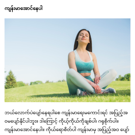
ကျန်းမာအောင်နေပါ
ဘယ်လောက်ပဲပျော်နေရပါစေ ကျန်းမာရေးမကောင်းရင် အပြည့်အ
ဝမပျော်နိုင်ပါဘူး။ ဒါကြောင့် ကိုယ့်ကိုယ်ကိုချစ်ပါ၊ ဂရုစိုက်ပါ။
ကျန်းမာအောင်နေပါ။ ကိုယ်ရောစိတ်ပါ ကျန်းမာမှ အပြည့်အဝ ပျော်