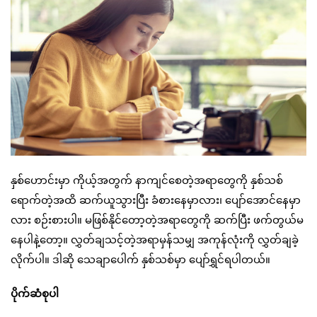
နှစ်ဟောင်းမှာ ကိုယ့်အတွက် နာကျင်စေတဲ့အရာတွေကို နှစ်သစ်
ရောက်တဲ့အထိ ဆက်ယူသွားပြီး ခံစားနေမှာလား၊ ပျော်အောင်နေမှာ
လား စဉ်းစားပါ။ မဖြစ်နိုင်တော့တဲ့အရာတွေကို ဆက်ပြီး ဖက်တွယ်မ
နေပါနဲ့တော့။ လွှတ်ချသင့်တဲ့အရာမှန်သမျှ အကုန်လုံးကို လွှတ်ချခဲ့
လိုက်ပါ။ ဒါဆို သေချာပေါက် နှစ်သစ်မှာ ပျော်ရွှင်ရပါတယ်။
ပိုက်ဆံစုပါ