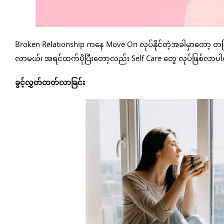
Broken Relationship ကနေ Move On လုပ်နိုင်တဲ့အခါမှာတော့ တခြ
လာမယ်၊ အရင်ထက်ပိုပြီးတော့လည်း Self Care တွေ လုပ်ဖြစ်လာပါလ
ခွင့်လွှတ်တတ်လာခြင်း