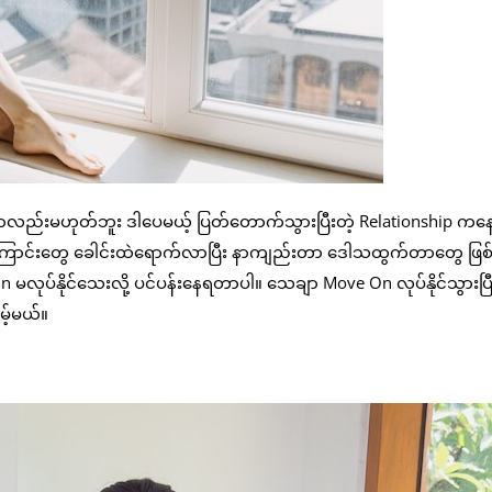
လည်းမဟုတ်ဘူး ဒါပေမယ့် ပြတ်တောက်သွားပြီးတဲ့ Relationship ကန
ြောင်းတွေ ခေါင်းထဲရောက်လာပြီး နာကျည်းတာ ဒေါသထွက်တာတွေ ဖြစ
ပ်နိုင်သေးလို့ ပင်ပန်းနေရတာပါ။ သေချာ Move On လုပ်နိုင်သွားပြီ
မ့်မယ်။