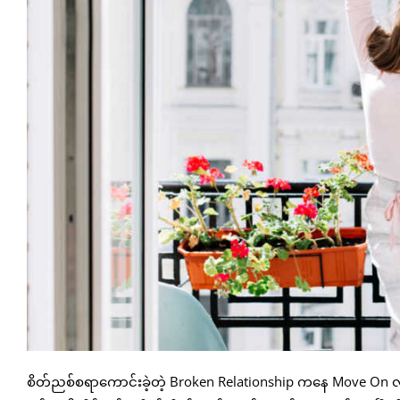
စိတ်ညစ်စရာကောင်းခဲ့တဲ့ Broken Relationship ကနေ Move On လုပ်