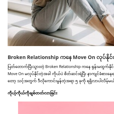
Broken Relationship ကနေ Move On လုပ်နိုင်
ပြတ်တောက်ပြီးသွားတဲ့ Broken Relationship ကနေ ရုန်းမထွက်နိ
Move On မလုပ်နိုင်တဲ့အခါ ကိုယ်ပဲ စိတ်ဆင်းရဲပြီး နာကျင်ခံစားန
တော့ သင့်အတွက် ဒီလိုကောင်းမွန်တဲ့အရာ ၅ ခုကို ရရှိလာပါလိမ့်မယ
ကိုယ့်ကိုယ်ကိုချစ်တတ်လာခြင်း