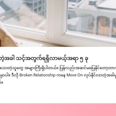
တဲ့အခါ သင့်အတွက်ရရှိလာမယ့်အရာ ၅ ခု
ုင်သေးတဲ့သူတွေ အများကြီးရှိပါတယ်။ ပြန်လည်းအဆင်မပြေနိုင်တော့တာက
ေရမှာပါ။ ဒီလို Broken Relationship ကနေ Move On လုပ်နိုင်လာတဲ့အခါမ
်။