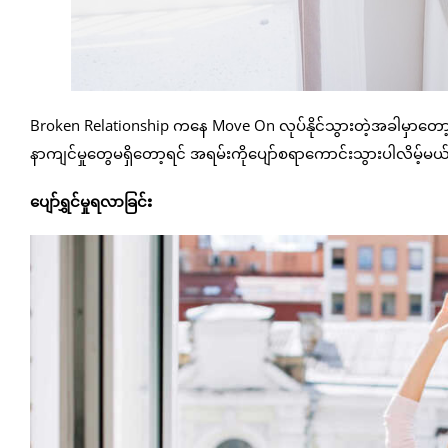
Broken Relationship ကနေ Move On လုပ်နိုင်သွားတဲ့အခါမှာတော့
နာကျင်မှုတွေမရှိတော့ရင် အရမ်းကိုပျော်စရာကောင်းသွားပါလိမ့်မယ
ပျော်ရွှင်မှုရလာခြင်း