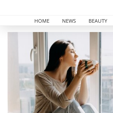
Skip
to
content
HOME
NEWS
BEAUTY
View
Larger
Image