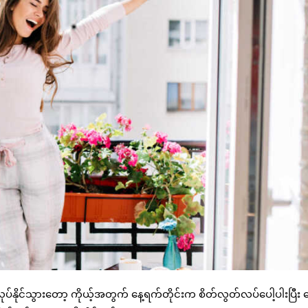
နိုင်သွားတော့ ကိုယ့်အတွက် နေ့ရက်တိုင်းက စိတ်လွတ်လပ်ပေါ့ပါးပြီး ပ