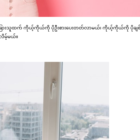
ားသူထက် ကိုယ့်ကိုယ်ကို ပိုဦးစားပေးတတ်လာမယ်၊ ကိုယ့်ကိုယ်ကို ပိုခ
ိမ့်မယ်။