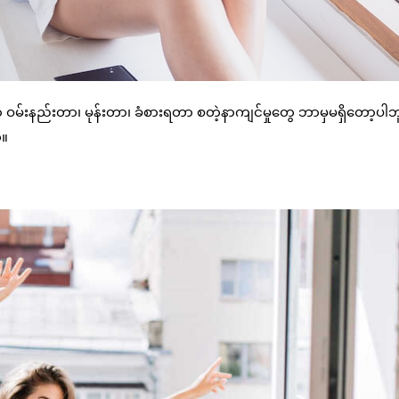
 ဝမ်းနည်းတာ၊ မုန်းတာ၊ ခံစားရတာ စတဲ့နာကျင်မှုတွေ ဘာမှမရှိတော့ပါဘ
်။