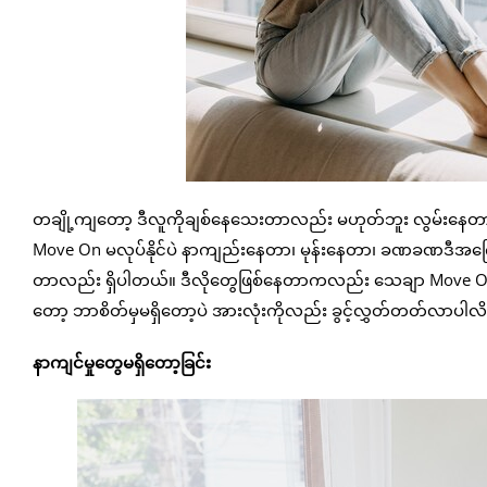
တချို့ကျတော့ ဒီလူကိုချစ်နေသေးတာလည်း မဟုတ်ဘူး လွမ်းနေတာ
Move On မလုပ်နိုင်ပဲ နာကျည်းနေတာ၊ မုန်းနေတာ၊ ခဏခဏဒီအက
တာလည်း ရှိပါတယ်။ ဒီလိုတွေဖြစ်နေတာကလည်း သေချာ Move On မလု
တော့ ဘာစိတ်မှမရှိတော့ပဲ အားလုံးကိုလည်း ခွင့်လွှတ်တတ်လာပါလိ
နာကျင်မှုတွေမရှိတော့ခြင်း