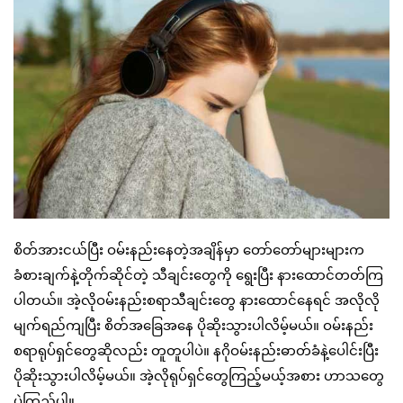
စိတ်အားငယ်ပြီး ဝမ်းနည်းနေတဲ့အချိန်မှာ တော်တော်များများက
ခံစားချက်နဲ့တိုက်ဆိုင်တဲ့ သီချင်းတွေကို ရွေးပြီး နားထောင်တတ်ကြ
ပါတယ်။ အဲ့လိုဝမ်းနည်းစရာသီချင်းတွေ နားထောင်နေရင် အလိုလို
မျက်ရည်ကျပြီး စိတ်အခြေအနေ ပိုဆိုးသွားပါလိမ့်မယ်။ ဝမ်းနည်း
စရာရုပ်ရှင်တွေဆိုလည်း တူတူပါပဲ။ နဂိုဝမ်းနည်းဓာတ်ခံနဲ့ပေါင်းပြီး
ပိုဆိုးသွားပါလိမ့်မယ်။ အဲ့လိုရုပ်ရှင်တွေကြည့်မယ့်အစား ဟာသတွေ
ပဲကြည့်ပါ။