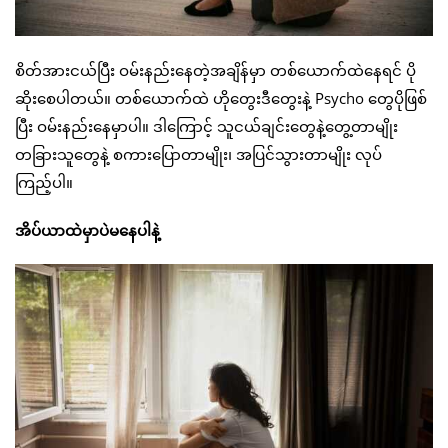
စိတ်အားငယ်ပြီး ဝမ်းနည်းနေတဲ့အချိန်မှာ တစ်ယောက်ထဲနေရင် ပို
ဆိုးစေပါတယ်။ တစ်ယောက်ထဲ ဟိုတွေးဒီတွေးနဲ့ Psycho တွေပိုဖြစ်
ပြီး ဝမ်းနည်းနေမှာပါ။ ဒါကြောင့် သူငယ်ချင်းတွေနဲ့တွေ့တာမျိုး
တခြားသူတွေနဲ့ စကားပြောတာမျိုး၊ အပြင်သွားတာမျိုး လုပ်
ကြည့်ပါ။
အိပ်ယာထဲမှာပဲမနေပါနဲ့