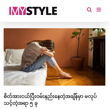
Skip
to
content
View
Larger
Image
စိတ်အားငယ်ပြီးဝမ်းနည်းနေတဲ့အချိန်မှာ မလုပ်
သင့်တဲ့အရာ ၅ ခု