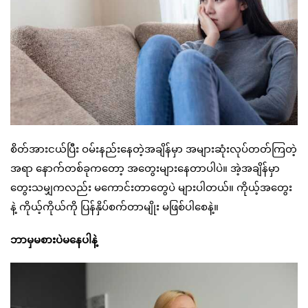
စိတ်အားငယ်ပြီး ဝမ်းနည်းနေတဲ့အချိန်မှာ အများဆုံးလုပ်တတ်ကြတဲ့
အရာ နောက်တစ်ခုကတော့ အတွေးများနေတာပါပဲ။ အဲ့အချိန်မှာ
တွေးသမျှကလည်း မကောင်းတာတွေပဲ များပါတယ်။ ကိုယ့်အတွေး
နဲ့ ကိုယ့်ကိုယ်ကို ပြန်နှိပ်စက်တာမျိုး မဖြစ်ပါစေနဲ့။
ဘာမှမစားပဲမနေပါနဲ့