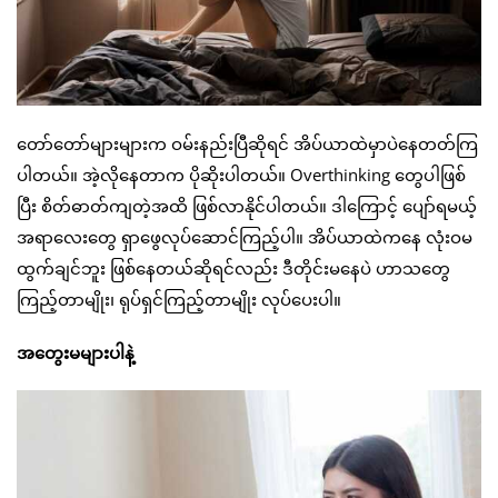
တော်တော်များများက ဝမ်းနည်းပြီဆိုရင် အိပ်ယာထဲမှာပဲနေတတ်ကြ
ပါတယ်။ အဲ့လိုနေတာက ပိုဆိုးပါတယ်။ Overthinking တွေပါဖြစ်
ပြီး စိတ်ဓာတ်ကျတဲ့အထိ ဖြစ်လာနိုင်ပါတယ်။ ဒါကြောင့် ပျော်ရမယ့်
အရာလေးတွေ ရှာဖွေလုပ်ဆောင်ကြည့်ပါ။ အိပ်ယာထဲကနေ လုံးဝမ
ထွက်ချင်ဘူး ဖြစ်နေတယ်ဆိုရင်လည်း ဒီတိုင်းမနေပဲ ဟာသတွေ
ကြည့်တာမျိုး၊ ရုပ်ရှင်ကြည့်တာမျိုး လုပ်ပေးပါ။
အတွေးမများပါနဲ့