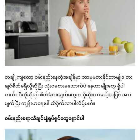
တချို့ကျတော့ ဝမ်းနည်းနေတဲ့အချိန်မှာ ဘာမှမစားနိုင်တာမျိုး၊ စား
ချင်စိတ်မရှိလို့ဆိုပြီး လုံးဝမစားမသောက်ပဲ နေတာမျိုးတွေ ရှိပါ
တယ်။ ဒီလိုဆိုရင် စိတ်ခံစားချက်တွေက ပိုဆိုးလာမယ့်အပြင် အား
ပျက်ပြီး ကျန်းမာရေးပါ ထိခိုက်လာပါလိမ့်မယ်။
ဝမ်းနည်းစရာသီချင်းနဲ့ရုပ်ရှင်တွေရှောင်ပါ