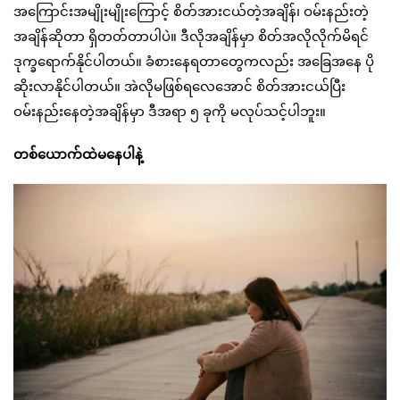
အကြောင်းအမျိုးမျိုးကြောင့် စိတ်အားငယ်တဲ့အချိန်၊ ဝမ်းနည်းတဲ့
အချိန်ဆိုတာ ရှိတတ်တာပါပဲ။ ဒီလိုအချိန်မှာ စိတ်အလိုလိုက်မိရင်
ဒုက္ခရောက်နိုင်ပါတယ်။ ခံစားနေရတာတွေကလည်း အခြေအနေ ပို
ဆိုးလာနိုင်ပါတယ်။ အဲလိုမဖြစ်ရလေအောင် စိတ်အားငယ်ပြီး
ဝမ်းနည်းနေတဲ့အချိန်မှာ ဒီအရာ ၅ ခုကို မလုပ်သင့်ပါဘူး။
တစ်ယောက်ထဲမနေပါနဲ့