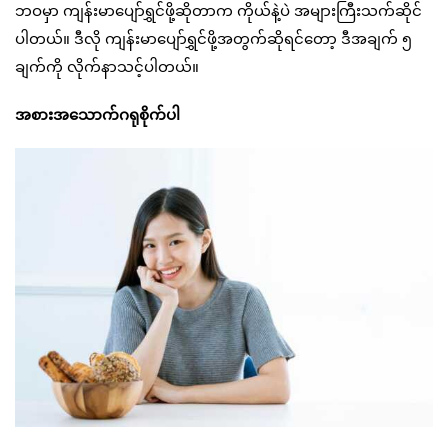
ဘဝမှာ ကျန်းမာပျော်ရွှင်ဖို့ဆိုတာက ကိုယ်နဲ့ပဲ အများကြီးသက်ဆိုင်
ပါတယ်။ ဒီလို ကျန်းမာပျော်ရွှင်ဖို့အတွက်ဆိုရင်တော့ ဒီအချက် ၅
ချက်ကို လိုက်နာသင့်ပါတယ်။
အစားအသောက်ဂရုစိုက်ပါ