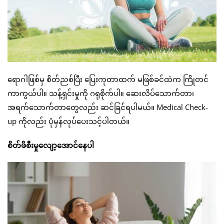
ရောဂါဖြစ်မှ စိတ်ညစ်ပြီး ပြေးကုတာထက် မဖြစ်ခင်ထဲက ကြိုတင်
ကာကွယ်ပါ။ သန့်ရှင်းမှုကို ဂရုစိုက်ပါ။ ဆေးလိပ်သောက်တာ၊
အရက်သောက်တာတွေလည်း ဆင်ခြင်ရပါမယ်။ Medical Check-
up ကိုလည်း ပုံမှန်လုပ်ပေးသင့်ပါတယ်။
စိတ်ဖိစီးမှုလျော့အောင်နေပါ