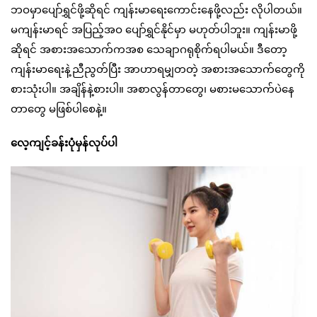
ဘဝမှာပျော်ရွှင်ဖို့ဆိုရင် ကျန်းမာရေးကောင်းနေဖို့လည်း လိုပါတယ်။
မကျန်းမာရင် အပြည့်အဝ ပျော်ရွှင်နိုင်မှာ မဟုတ်ပါဘူး။ ကျန်းမာဖို့
ဆိုရင် အစားအသောက်ကအစ သေချာဂရုစိုက်ရပါမယ်။ ဒီတော့
ကျန်းမာရေးနဲ့ညီညွတ်ပြီး အာဟာရမျှတတဲ့ အစားအသောက်တွေကို
စားသုံးပါ။ အချိန်နဲ့စားပါ။ အစာလွန်တာတွေ၊ မစားမသောက်ပဲနေ
တာတွေ မဖြစ်ပါစေနဲ့။
လေ့ကျင့်ခန်းပုံမှန်လုပ်ပါ