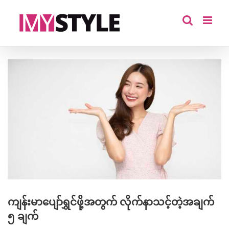
Skip
to
content
View
Larger
Image
ကျန်းမာပျော်ရွှင်ဖို့အတွက် လိုက်နာသင့်တဲ့အချက်
၅ ချက်