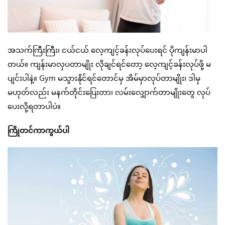
အသက်ကြီးကြီး၊ ငယ်ငယ် လေ့ကျင့်ခန်းလုပ်ပေးရင် ပိုကျန်းမာပါ
တယ်။ ကျန်းမာလှပတာမျိုး လိုချင်ရင်တော့ လေ့ကျင့်ခန်းလုပ်ဖို့ မ
ပျင်းပါနဲ့။ Gym မသွားနိုင်ရင်တောင်မှ အိမ်မှာလုပ်တာမျိုး၊ ဒါမှ
မဟုတ်လည်း မနက်တိုင်းပြေးတာ၊ လမ်းလျှောက်တာမျိုးတွေ လုပ်
ပေးလို့ရတာပါပဲ။
ကြိုတင်ကာကွယ်ပါ