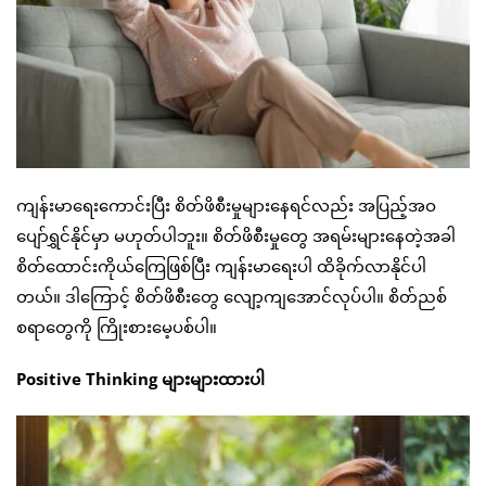
ကျန်းမာရေးကောင်းပြီး စိတ်ဖိစီးမှုများနေရင်လည်း အပြည့်အဝ
ပျော်ရွှင်နိုင်မှာ မဟုတ်ပါဘူး။ စိတ်ဖိစီးမှုတွေ အရမ်းများနေတဲ့အခါ
စိတ်ထောင်းကိုယ်ကြေဖြစ်ပြီး ကျန်းမာရေးပါ ထိခိုက်လာနိုင်ပါ
တယ်။ ဒါကြောင့် စိတ်ဖိစီးတွေ လျော့ကျအောင်လုပ်ပါ။ စိတ်ညစ်
စရာတွေကို ကြိုးစားမေ့ပစ်ပါ။
Positive Thinking များများထားပါ