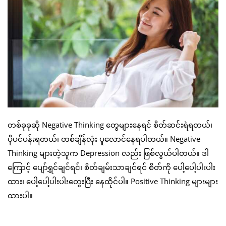
တစ်ခုခုဆို Negative Thinking တွေများနေရင် စိတ်ဆင်းရဲရတယ်၊
ပိုပင်ပန်းရတယ်၊ တစ်ချိန်လုံး ပူလောင်နေရပါတယ်။ Negative
Thinking များတဲ့သူက Depression လည်း ဖြစ်လွယ်ပါတယ်။ ဒါ
ကြောင့် ပျော်ရွှင်ချင်ရင်၊ စိတ်ချမ်းသာချင်ရင် စိတ်ကို ပေါ့ပေါ့ပါးပါး
ထား၊ ပေါ့ပေါ့ပါးပါးတွေးပြီး နေထိုင်ပါ။ Positive Thinking များများ
ထားပါ။