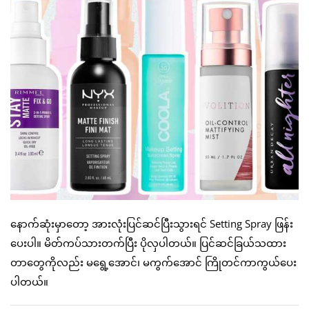
နောက်ဆုံးမှာတော့ အားလုံးပြင်ဆင်ပြီးသွားရင် Setting Spray ဖြန်း
ပေးပါ။ မိတ်ကပ်သားတက်ပြီး ပိုလှပါတယ်။ ပြင်ဆင်ခြယ်သထား
တာတွေကိုလည်း မရွေ့အောင်၊ မကွက်အောင် ကြိုတင်ကာကွယ်ပေး
ပါတယ်။