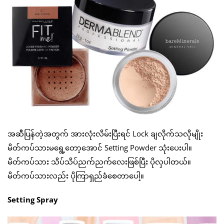
အဆီပြန်တဲ့အတွက် အားလုံးလိမ်းပြီးရင် Lock ချလိုက်သလိုမျိုး
မိတ်ကပ်သားမရွေ့တော့အောင် Setting Powder သုံးပေးပါ။
မိတ်ကပ်သား သိပ်သိပ်ညက်ညက်လေးဖြစ်ပြီး ပိုလှပါတယ်။
မိတ်ကပ်သားလည်း ပိုကြာရှည်ခံစေတာပေါ့။
Setting Spray