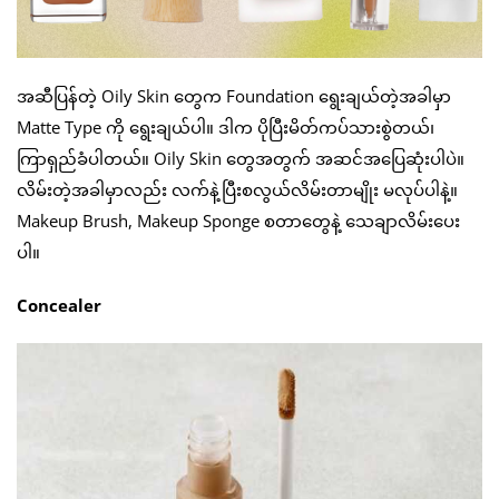
အဆီပြန်တဲ့ Oily Skin တွေက Foundation ရွေးချယ်တဲ့အခါမှာ
Matte Type ကို ရွေးချယ်ပါ။ ဒါက ပိုပြီးမိတ်ကပ်သားစွဲတယ်၊
ကြာရှည်ခံပါတယ်။ Oily Skin တွေအတွက် အဆင်အပြေဆုံးပါပဲ။
လိမ်းတဲ့အခါမှာလည်း လက်နဲ့ပြီးစလွယ်လိမ်းတာမျိုး မလုပ်ပါနဲ့။
Makeup Brush, Makeup Sponge စတာတွေနဲ့ သေချာလိမ်းပေး
ပါ။
Concealer