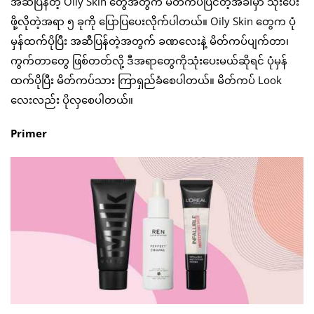
အဆီပြန်တဲ့ Oily Skin တွေအတွက် မိတ်ကပ်ပြင်တဲ့အခါမှာ သုံးပေး
ဖို့လိုတဲ့အရာ ၅ ခုကို ပြောပြပေးလိုက်ပါတယ်။ Oily Skin တွေက ပုံ
မှန်ထက်ပိုပြီး အဆီပြန်တဲ့အတွက် ခဏလေးနဲ့ မိတ်ကပ်ပျက်တာ၊
ကွက်တာတွေ ဖြစ်တတ်လို့ ဒီအရာတွေကိုသုံးပေးမယ်ဆိုရင် ပုံမှန်
ထက်ပိုပြီး မိတ်ကပ်သား ကြာရှည်ခံစေပါတယ်။ မိတ်ကပ် Look
လေးလည်း ပိုလှစေပါတယ်။
Primer