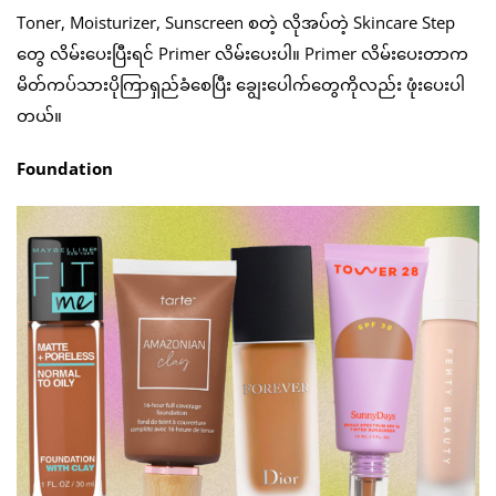
Toner, Moisturizer, Sunscreen စတဲ့ လိုအပ်တဲ့ Skincare Step
တွေ လိမ်းပေးပြီးရင် Primer လိမ်းပေးပါ။ Primer လိမ်းပေးတာက
မိတ်ကပ်သားပိုကြာရှည်ခံစေပြီး ချွေးပေါက်တွေကိုလည်း ဖုံးပေးပါ
တယ်။
Foundation