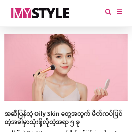
Skip
to
content
View
Larger
Image
အဆီပြန်တဲ့ Oily Skin တွေအတွက် မိတ်ကပ်ပြင်
တဲ့အခါမှာသုံးဖို့လိုတဲ့အရာ ၅ ခု