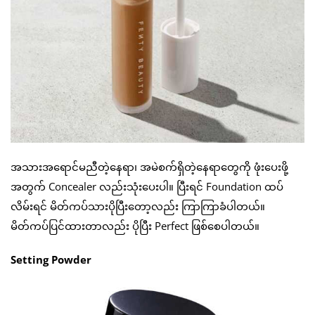
အသားအရောင်မညီတဲ့နေရာ၊ အမဲစက်ရှိတဲ့နေရာတွေကို ဖုံးပေးဖို့
အတွက် Concealer လည်းသုံးပေးပါ။ ပြီးရင် Foundation ထပ်
လိမ်းရင် မိတ်ကပ်သားပိုပြီးတော့လည်း ကြာကြာခံပါတယ်။
မိတ်ကပ်ပြင်ထားတာလည်း ပိုပြီး Perfect ဖြစ်စေပါတယ်။
Setting Powder