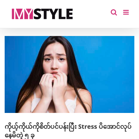
Skip
to
content
View
Larger
Image
ကိုယ့်ကိုယ်ကိုစိတ်ပင်ပန်းပြီး Stress ပိအောင်လုပ်
နေမိတဲ့ ၅ ခု