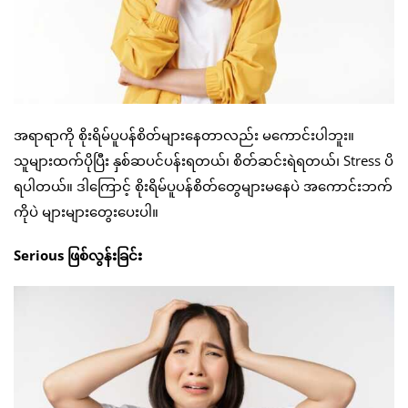
အရာရာကို စိုးရိမ်ပူပန်စိတ်များနေတာလည်း မကောင်းပါဘူး။
သူများထက်ပိုပြီး နှစ်ဆပင်ပန်းရတယ်၊ စိတ်ဆင်းရဲရတယ်၊ Stress ပိ
ရပါတယ်။ ဒါကြောင့် စိုးရိမ်ပူပန်စိတ်တွေများမနေပဲ အကောင်းဘက်
ကိုပဲ များများတွေးပေးပါ။
Serious ဖြစ်လွန်းခြင်း