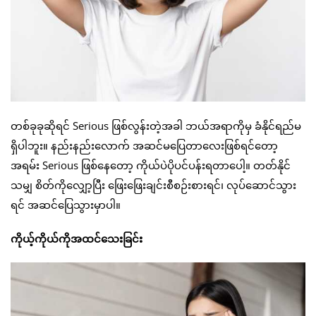
တစ်ခုခုဆိုရင် Serious ဖြစ်လွန်းတဲ့အခါ ဘယ်အရာကိုမှ ခံနိုင်ရည်မ
ရှိပါဘူး။ နည်းနည်းလောက် အဆင်မပြေတာလေးဖြစ်ရင်တော့
အရမ်း Serious ဖြစ်နေတော့ ကိုယ်ပဲပိုပင်ပန်းရတာပေါ့။ တတ်နိုင်
သမျှ စိတ်ကိုလျှော့ပြီး ဖြေးဖြေးချင်းစီစဉ်းစားရင်၊ လုပ်ဆောင်သွား
ရင် အဆင်ပြေသွားမှာပါ။
ကိုယ့်ကိုယ်ကိုအထင်သေးခြင်း