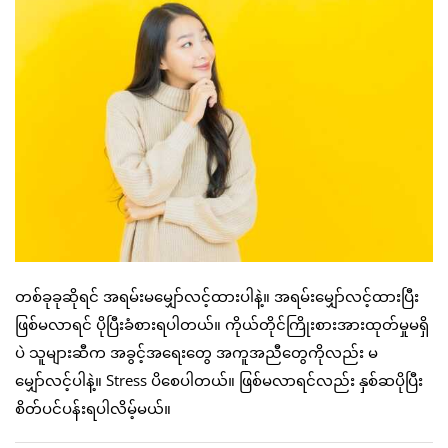
တစ်ခုခုဆိုရင် အရမ်းမမျှော်လင့်ထားပါနဲ့။ အရမ်းမျှော်လင့်ထားပြီး
ဖြစ်မလာရင် ပိုပြီးခံစားရပါတယ်။ ကိုယ်တိုင်ကြိုးစားအားထုတ်မှုမရှိ
ပဲ သူများဆီက အခွင့်အရေးတွေ အကူအညီတွေကိုလည်း မ
မျှော်လင့်ပါနဲ့။ Stress ပိစေပါတယ်။ ဖြစ်မလာရင်လည်း နှစ်ဆပိုပြီး
စိတ်ပင်ပန်းရပါလိမ့်မယ်။