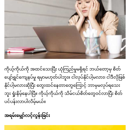
ကိုယ့်ကိုယ်ကို အထင်သေးပြီး ယုံကြည်မှုမရှိရင် ဘယ်တော့မှ စိတ်
ပျော်ရွှင်ကျေနပ်မှု ရမှာမဟုတ်ပါဘူး။ ငါလုပ်နိုင်ပါ့မလား၊ ငါဒီလိုဖြစ်
နိုင်ပါ့မလားဆိုပြီး တွေးထင်နေတာတွေကြောင့် ဘာမှမလုပ်ရသေး
ဘူး ရှုံးနိမ့်နေပါပြီ။ ကိုယ့်ကိုယ်ကို သိမ်ငယ်စိတ်တွေဝင်လာပြီး စိတ်
ပင်ပန်းလာပါလိမ့်မယ်။
အရမ်းမျှော်လင့်လွန်းခြင်း