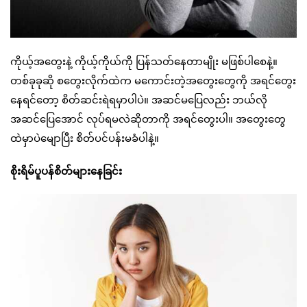
ကိုယ့်အတွေးနဲ့ ကိုယ့်ကိုယ်ကို ပြန်သတ်နေတာမျိုး မဖြစ်ပါစေနဲ့။
တစ်ခုခုဆို စတွေးလိုက်ထဲက မကောင်းတဲ့အတွေးတွေကို အရင်တွေး
နေရင်တော့ စိတ်ဆင်းရဲရမှာပါပဲ။ အဆင်မပြေလည်း ဘယ်လို
အဆင်ပြေအောင် လုပ်ရမလဲဆိုတာကို အရင်တွေးပါ။ အတွေးတွေ
ထဲမှာပဲမျောပြီး စိတ်ပင်ပန်းမခံပါနဲ့။
စိုးရိမ်ပူပန်စိတ်များနေခြင်း