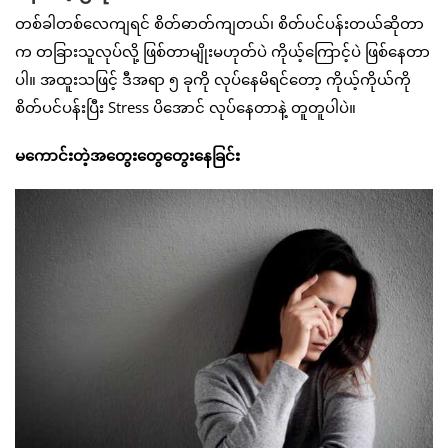
တစ်ခါတစ်လေကျရင် စိတ်ဓာတ်ကျတယ်၊ စိတ်ပင်ပန်းတယ်ဆိုတာ
က တခြားသူလုပ်လို့ ဖြစ်တာမျိုးမဟုတ်ပဲ ကိုယ့်ကြောင့်ပဲ ဖြစ်နေတာ
ပါ။ အထူးသဖြင့် ဒီအရာ ၅ ခုကို လုပ်နေမိရင်တော့ ကိုယ့်ကိုယ်ကို
စိတ်ပင်ပန်းပြီး Stress ပိအောင် လုပ်နေတာနဲ့ တူတူပါပဲ။
မကောင်းတဲ့အတွေးတွေတွေးနေခြင်း