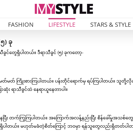
FASHION
LIFESTYLE
STARS & STYLE
၅) ခု
ခွင်တွေရှိပါတယ်။ ဒီရာသီခွင် (၅) ခုကတော့-
တ်မတ် ကြိုးစားကြပါတယ်။ ပန်းတိုင်ရောက်မှ ရပ်ကြပါတယ်။ သူတို့လိုချ
ဆုံး ရာသီခွင်ထဲ နေရာယူနေတာပါ။
်နေပြီး တက်ကြွကြပါတယ်။ အကြောက်အလန့်နည်းပြီး စိန်ခေါ်မှုအသစ်တွေ
ဝရှိပါတယ်။ မဟုတ်မခံတဲ့စိတ်ကြောင့် ဘဝမှာ ရန်သူတွေလည်းရှိတတ်ပါ