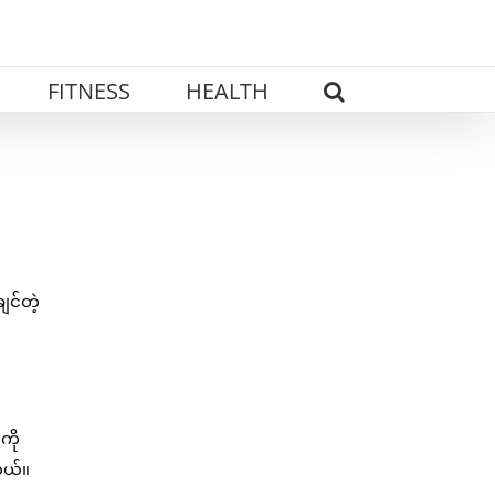
FITNESS
HEALTH
င်တဲ့
ကို
တယ်။