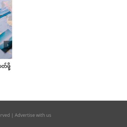
်ဖို့
သြဂုတ်လမှာ စောင့်ကြည့်သင့်တဲ့ K-
အိပ်ရေ
Dramas အသစ်များ
အကောင်
August 1st, 2025
July 18t
erved |
Advertise with us