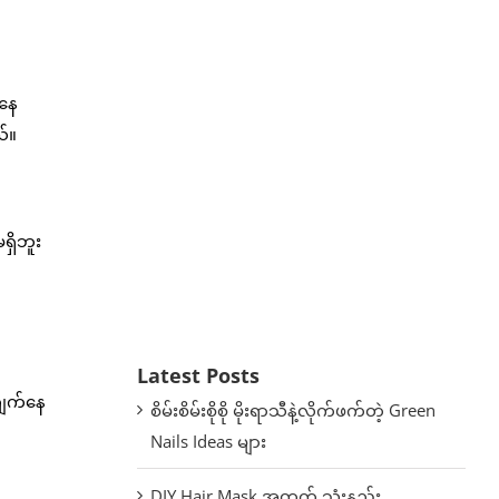
းနေ
ယ်။
ရှိဘူး
Latest Posts
ကျက်နေ
စိမ်းစိမ်းစိုစို မိုးရာသီနဲ့လိုက်ဖက်တဲ့ Green
Nails Ideas များ
DIY Hair Mask အတွက် သုံးနည်း