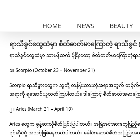
Skip
to
content
HOME
NEWS
BEAUTY
ရာသီခွင်တွေထဲမှာ စိတ်ဓာတ်မာကြောတဲ့ ရာသီခွင် (
ရာသီခွင်တွေထဲမှာ သာမန်ထက် ပိုပြီးတော့ စိတ်ဓာတ်မာကြောတဲ့ရာသီ
၁။ Scorpio (October 23 – November 21)
Scorpio ရာသီဖွားတွေက သူတို့ တန်ဖိုးထားတဲ့အရာအတွက် တစိုက်မ
အရာကို ရအောင်ယူတတ်ကြပါတယ်။ ဒါကြောင့် စိတ်ဓာတ်အမာကြော
၂။ Aries (March 21 – April 19)
Aries တွေက စွန့်စားလိုစိတ်ပြင််းပြပါတယ်။ အမြဲအင်အားတွေပြည့
ရင်ဆိုင်ဖို့ အသင့်ဖြစ်နေတတ်ပါတယ်။ ခေါင်းဆောင်စိတ်အပြည့်အ