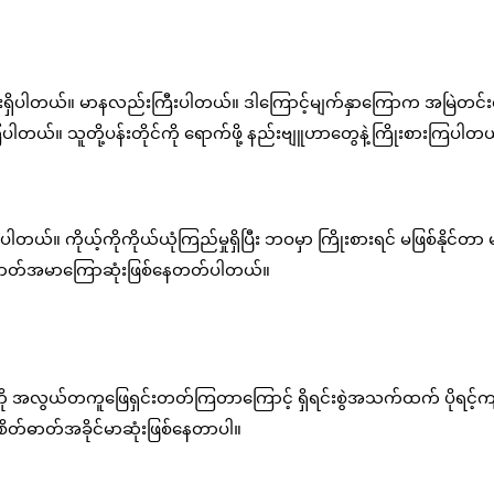
စွမ်းရှိပါတယ်။ မာနလည်းကြီးပါတယ်။ ဒါကြောင့်မျက်နှာကြောက အမြဲတင်
ယ်။ သူတို့ပန်းတိုင်ကို ရောက်ဖို့ နည်းဗျူဟာတွေနဲ့ကြိုးစားကြပါတ
။ ကိုယ့်ကိုကိုယ်ယုံကြည်မှုရှိပြီး ဘဝမှာ ကြိုးစားရင် မဖြစ်နိုင်တာ မ
တ်ဓာတ်အမာကြောဆုံးဖြစ်နေတတ်ပါတယ်။
 အလွယ်တကူဖြေရှင်းတတ်ကြတာကြောင့် ရှိရင်းစွဲအသက်ထက် ပိုရင့်
စိတ်ဓာတ်အခိုင်မာဆုံးဖြစ်နေတာပါ။