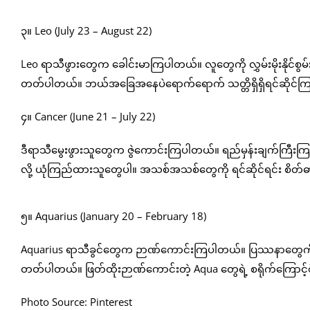
၃။ Leo (July 23 – August 22)
Leo ရာသီဖွားတွေက ခေါင်းမာကြပါတယ်။ လူတွေကို လွှမ်းမိုးနိုင်
တတ်ပါတယ်။ ဘယ်အခြေအနေပဲရောက်ရောက် သတ္တိရှိရှိရင်ဆိုင်ကြပါတ
၄။ Cancer (June 21 – July 22)
ဒီရာသီမွေးဖွားသူတွေက ဇွဲကောင်းကြပါတယ်။ ရည်မှန်းချက်ကြီးကြပါတယ်
လို့ ယုံကြည်ထားသူတွေပါ။ အသစ်အသစ်တွေကို ရင်ဆိုင်ရင်း စိ
၅။ Aquarius (January 20 – February 18)
Aquarius ရာသီခွင်တွေက ဉာဏ်ကောင်းကြပါတယ်။ ပြဿနာတွေကို
တတ်ပါတယ်။ ဖြတ်ထိုးဉာဏ်ကောင်းတဲ့ Aqua တွေရဲ့ စရိုက်ကြောင့်
Photo Source: Pinterest