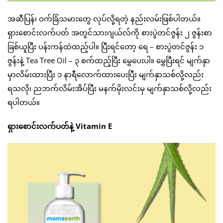
အဆီပြန်၊ ဝက်ခြံသမားတွေ လုပ်လို့ရတဲ့ နည်းလမ်းဖြစ်ပါတယ်။
ရှားစောင်းလက်ပတ် အတွင်သားဂျယ်လ်ကို စားပွဲတင်ဇွန်း ၂ ဇွန်းစာ
ခြစ်ယူပြီး ပန်းကန်ထဲထည့်ပါ။ ပြီးရင်တော့ ရေ – စားပွဲတင်ဇွန်း ၁
ဇွန်းနဲ့ Tea Tree Oil – ၃ စက်ထည့်ပြီး မွှေပေးပါ။ မွှေပြီးရင် မျက်နှာ
မှာလိမ်းထားပြီး ၁ နာရီလောက်ထားပေးပြီး မျက်နှာသစ်လို့လည်း
ရသလို၊ ညဘက်လိမ်းအိပ်ပြီး မနက်မိုးလင်းမှ မျက်နှာသစ်လို့လည်း
ရပါတယ်။
ရှားစောင်းလက်ပတ်နဲ့ Vitamin E