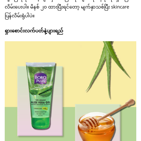
လိမ်းပေးပါ။ မိနစ် ၂၀ ထားပြီးရင်တော့ မျက်နှာသစ်ပြီး skincare
ပြန်လိမ်းရုံပါပဲ။
ရှားစောင်းလက်ပတ်နဲ့ပျားရည်