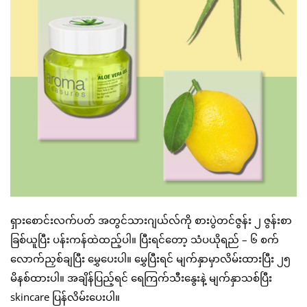
ရှားစောင်းလက်ပတ် အတွင်သားဂျယ်လ်ကို စားပွဲတင်ဇွန်း ၂ ဇွန်းစာ
ခြစ်ယူပြီး ပန်းကန်ထဲထည့်ပါ။ ပြီးရင်တော့ သံပယိုရည် – ၆ စက်
လောက်ညှစ်ချပြီး မွှေပေးပါ။ မွှေပြီးရင် မျက်နှာမှာလိမ်းထားပြီး ၂၅
မိနစ်ထားပါ။ အချိန်ပြည့်ရင် ရေကြက်သီးနွေးနဲ့ မျက်နှာသစ်ပြီး
skincare ပြန်လိမ်းပေးပါ။