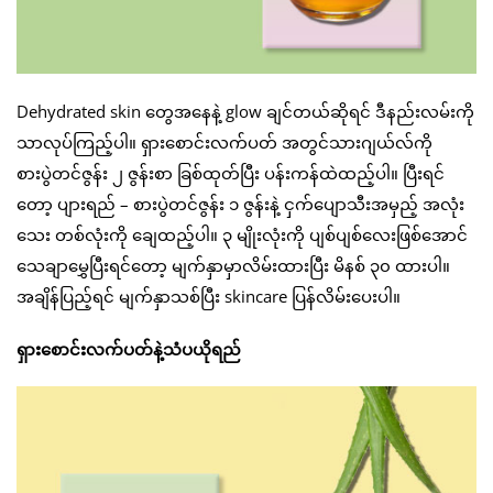
Dehydrated skin တွေအနေနဲ့ glow ချင်တယ်ဆိုရင် ဒီနည်းလမ်းကို
သာလုပ်ကြည့်ပါ။ ရှားစောင်းလက်ပတ် အတွင်သားဂျယ်လ်ကို
စားပွဲတင်ဇွန်း ၂ ဇွန်းစာ ခြစ်ထုတ်ပြီး ပန်းကန်ထဲထည့်ပါ။ ပြီးရင်
တော့ ပျားရည် – စားပွဲတင်ဇွန်း ၁ ဇွန်းနဲ့ ငှက်ပျောသီးအမှည့် အလုံး
သေး တစ်လုံးကို ချေထည့်ပါ။ ၃ မျိုးလုံးကို ပျစ်ပျစ်လေးဖြစ်အောင်
သေချာမွှေပြီးရင်တော့ မျက်နှာမှာလိမ်းထားပြီး မိနစ် ၃၀ ထားပါ။
အချိန်ပြည့်ရင် မျက်နှာသစ်ပြီး skincare ပြန်လိမ်းပေးပါ။
ရှားစောင်းလက်ပတ်နဲ့သံပယိုရည်