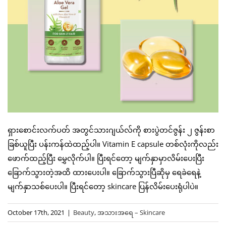
ရှားစောင်းလက်ပတ် အတွင်သားဂျယ်လ်ကို စားပွဲတင်ဇွန်း ၂ ဇွန်းစာ
ခြစ်ယူပြီး ပန်းကန်ထဲထည့်ပါ။ Vitamin E capsule တစ်လုံးကိုလည်း
ဖောက်ထည့်ပြီး မွှေလိုက်ပါ။ ပြီးရင်တော့ မျက်နှာမှာလိမ်းပေးပြီး
ခြောက်သွားတဲ့အထိ ထားပေးပါ။ ခြောက်သွားပြီဆိုမှ ရေခဲရေနဲ့
မျက်နှာသစ်ပေးပါ။ ပြီးရင်တော့ skincare ပြန်လိမ်းပေးရုံပါပဲ။
October 17th, 2021
|
Beauty
,
အသားအရေ – Skincare