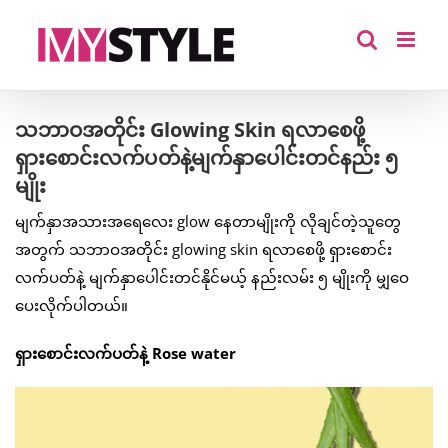
Skip
to
content
သဘာဝအတိုင်း Glowing Skin ရလာစေဖို့
ရှားစောင်းလက်ပတ်နဲ့မျက်နှာပေါင်းတင်နည်း ၅
မျိုး
မျက်နှာအသားအရေလေး glow နေတာမျိုးကို လိုချင်တဲ့သူတွေ
အတွက် သဘာဝအတိုင်း glowing skin ရလာစေဖို့ ရှားစောင်း
လက်ပတ်နဲ့ မျက်နှာပေါင်းတင်နိုင်မယ့် နည်းလမ်း ၅ မျိုးကို မျှဝေ
ပေးလိုက်ပါတယ်။
ရှားစောင်းလက်ပတ်နဲ့ Rose water