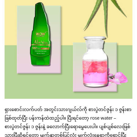
ရှားစောင်းလက်ပတ် အတွင်းသားဂျယ်လ်ကို စားပွဲတင်ဇွန်း ၁ ဇွန်းစာ
ခြစ်ထုတ်ပြီး ပန်းကန်ထဲထည့်ပါ။ ပြီးရင်တော့ rose water –
စားပွဲတင်ဇွန်း ၁ ဇွန်းနဲ့ ခလောက်ပြီးရောမွှေပေးပါ။ ပျစ်ပျစ်လေးဖြစ်
သွားပြီဆိုရင်တော့ မျက်နှာတစ်ပြင်လုံး မျက်လုံးနေရာကိုရှောင်ပြီး