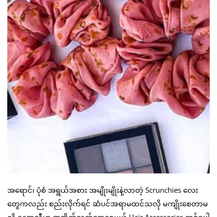
အရောင်၊ ပုံစံ အရွယ်အစား အမျိုးမျိုးနဲ့လာတဲ့ Scrunchies လေး
တွေကလည်း စည်းလိုက်ရင် ဆံပင်အရာမထင်သလို မကျိုးစေတာမ