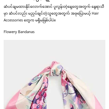
ဆံပင်ချမထားနိုင်လောက်အောင် ပူလွန်းတဲ့နေ့တွေအတွက် နွေရာသီ
မှာ ဆံပင်လည်း မညှပ်ချင်တဲ့သူတွေအတွက် အခုပြောမယ့် Hair
Accessories တွေက မရှိမဖြစ်ပါပဲ။
Flowery Bandanas