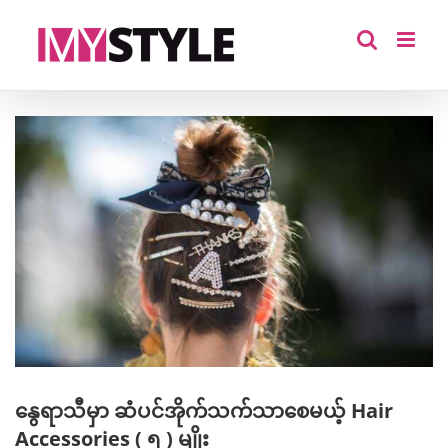
Skip
to
content
View
Larger
Image
နွေရာသီမှာ ဆံပင်အိုက်သက်သာစေမယ့် Hair
Accessories ( ၅ ) မျိုး