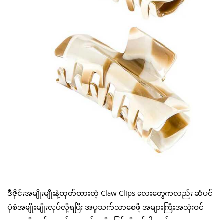
ဒီဇိုင်းအမျိုးမျိုးနဲ့ထုတ်ထားတဲ့ Claw Clips လေးတွေကလည်း ဆံပင်
ပုံစံအမျိုးမျိုးလုပ်လို့ရပြီး အပူသက်သာစေဖို့ အများကြီးအသုံးဝင်