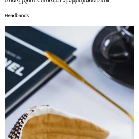
တာမလို့ ညှပ်ကလစ်ကလည်း မရှိမဖြစ်လိုအပ်ပါတယ်။
Headbands