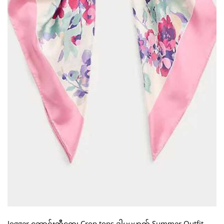
Jogger ဘောင်းဘီတွေ၊ Crop tops ဒါမှမဟုတ် Summer Outfit