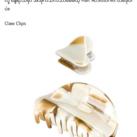
လို့ နွေရာသီမှာ အအိုက်သက်သာစေမယ့် Hair Accessories တစ်ခုပါ
ပဲ။
Claw Clips