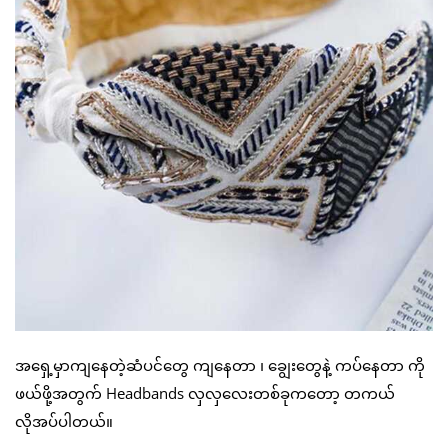
အရှေ့မှာကျနေတဲ့ဆံပင်တွေ ကျနေတာ ၊ ချွေးတွေနဲ့ ကပ်နေတာ ကို
ဖယ်ဖို့အတွက် Headbands လှလှလေးတစ်ခုကတော့ တကယ်
လိုအပ်ပါတယ်။