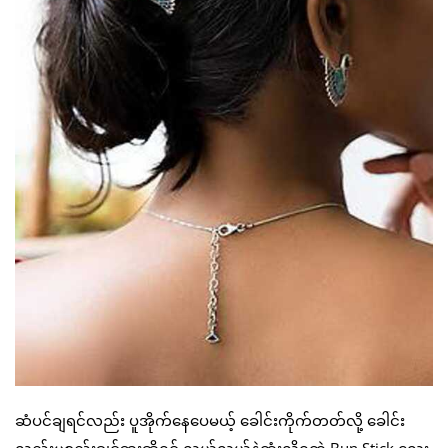
ဆံပင်ချရင်လည်း ပူအိုက်နေပေမယ့် ခေါင်းကိုက်တတ်လို့ ခေါင်း
လည်းမစည်းချင်ဘူးဆိုရင် လွယ်လွယ်နဲ့ထုံးလို့ရတဲ့ Bun Stick လေး