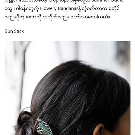
တွေ ၊ ဂါဝန်တွေကို Flowery Bandanasနဲ့တွဲဝတ်တာက စတိုင်
လည်းပိုကျစေသလို အအိုက်လည်း သက်သာစေပါတယ်။
Bun Stick