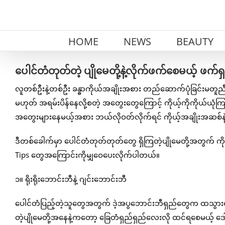
Skip
to
content
HOME
NEWS
BEAUTY
ပေါင်တံတုတ်တဲ့ ပျိုမေတို့နဲ့လိုက်ဖက်စေမယ့် ဖက်ရှ
လူတစ်ဦးနဲ့တစ်ဦး ခန္ဓာကိုယ်အချိုးအစား တည်ဆောက်ပုံခြင်းမတူညီ
မဟုတ် အရမ်းပိန်နေလို့စတဲ့ အတွေးတွေကြောင့် ကိုယ့်ကိုကိုယ်ယုံ
အတွေးများနေမယ့်အစား ဘယ်လိုဝတ်လိုက်ရင် ကိုယ့်အချိုးအဆစ်နဲ့
ဒီတစ်ခေါက်မှာ ပေါင်တံတုတ်တုတ်တွေ ရှိကြတဲ့ပျိုမေတို့အတွက် က
Tips တွေအကြောင်းကိုမျှဝေပေးလိုက်ပါတယ်။
၁။ ရိုးရိုးဘောင်းဘီနဲ့ ဂျင်းဘောင်းဘီ
ပေါင်တံပြည့်တဲ့သူတွေအတွက် ဒဲ့အပွဘောင်းဘီရှည်တွေက ထသွားထ
တဲ့ပျိုမေတို့အနေနဲ့ကတော့ ခြေတံရှည်ရှည်လေးလို ထင်ရစေမယ့် ဒ