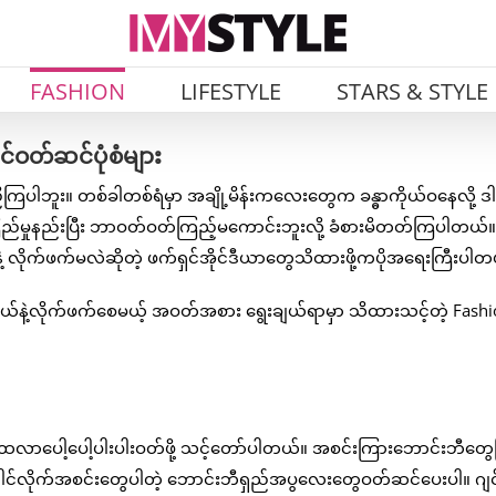
FASHION
LIFESTYLE
STARS & STYLE
င်ဝတ်ဆင်ပုံစံများ
ကြပါဘူး။ တစ်ခါတစ်ရံမှာ အချို့မိန်းကလေးတွေက ခန္ဓာကိုယ်ဝနေလို့ ဒါ
ကြည်မှုနည်းပြီး ဘာဝတ်ဝတ်ကြည့်မကောင်းဘူးလို့ ခံစားမိတတ်ကြပါတယ်။ 
 လိုက်ဖက်မလဲဆိုတဲ့ ဖက်ရှင်အိုင်ဒီယာတွေသိထားဖို့ကပိုအရေးကြီးပါတ
ိုယ်နဲ့လိုက်ဖက်စေမယ့် အဝတ်အစား ရွေးချယ်ရာမှာ သိထားသင့်တဲ့ Fash
လာပေါ့ပေါ့ပါးပါးဝတ်ဖို့ သင့်တော်ပါတယ်။ အစင်းကြားဘောင်းဘီတွေ
ေါင်လိုက်အစင်းတွေပါတဲ့ ဘောင်းဘီရှည်အပွလေးတွေဝတ်ဆင်ပေးပါ။ ဂျင်း