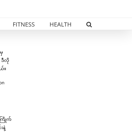
FITNESS
HEALTH
မှ
ဒီလို
ယ်။
ion
ကြိုက်
နဲ့