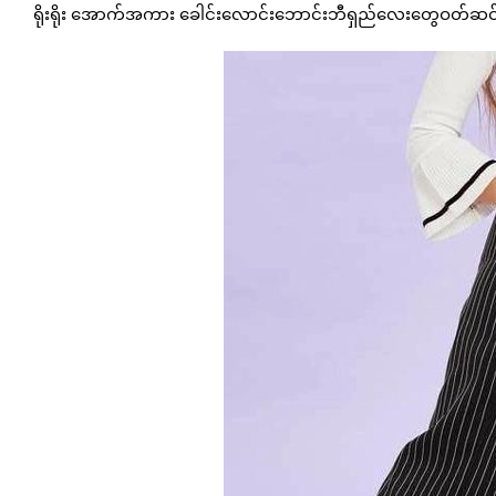
ရိုးရိုး အောက်အကား ခေါင်းလောင်းဘောင်းဘီရှည်လေးတွေဝတ