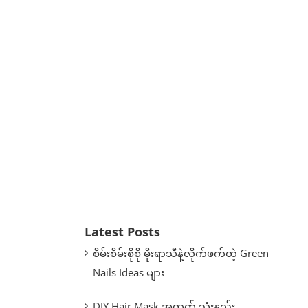
Latest Posts
စိမ်းစိမ်းစိုစို မိုးရာသီနဲ့လိုက်ဖက်တဲ့ Green
Nails Ideas များ
DIY Hair Mask အတွက် သုံးနည်း