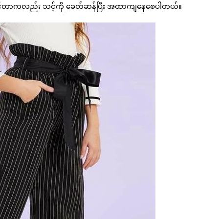
်ဆင်တာကလည်း သင့်ကို ခေတ်ဆန်ပြီး အထာကျနေစေပါတယ်။