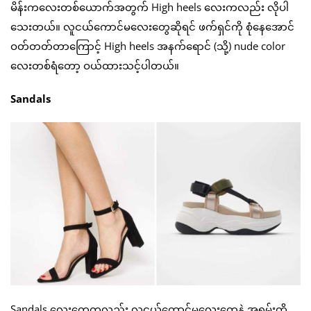
မိန်းကလေးတစ်ယောက်အတွက် High heels လေးကလည်း လိုပါ
သေးတယ်။ လူငယ်ကောင်မလေးတွေဆိုရင် ဖက်ရှင်ကို စုံနေအောင်
ဝတ်တတ်တာကြောင့် High heels အနက်ရောင် (သို့) nude color
လေးတစ်ရံတော့ ဝယ်ထားသင့်ပါတယ်။
Sandals
Sandals လေးတွေကလည်း လူငယ်ကောင်မလေးတွေနဲ့ အရမ်းကို