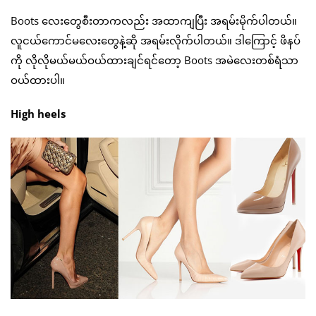
Boots လေးတွေစီးတာကလည်း အထာကျပြီး အရမ်းမိုက်ပါတယ်။
လူငယ်ကောင်မလေးတွေနဲ့ဆို အရမ်းလိုက်ပါတယ်။ ဒါကြောင့် ဖိနပ်
ကို လိုလိုမယ်မယ်ဝယ်ထားချင်ရင်တော့ Boots အမဲလေးတစ်ရံသာ
ဝယ်ထားပါ။
High heels