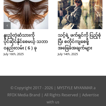
နူးညံ့တဲ့ဆံသားကို
သင့်ရဲ့ ဖက်ရှင်ကို ပြည့်စုံ
ပိုင်ဆိုင်နိုင်စေမယ့် သဘာ
ပြီး စတိုင်ကျစေဖို့
ဝနည်းလမ်း ( 6 ) ခု
အခြေခံအချက်များ
July 16th, 2025
July 14th, 2025
© Copyright 2017 -
2026
|
MYSTYLE MYANMAR
a
RFOX Media
Brand | All Rights Reserved |
Advertise
with us