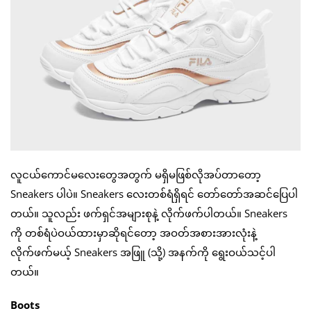
လူငယ်ကောင်မလေးတွေအတွက် မရှိမဖြစ်လိုအပ်တာတော့
Sneakers ပါပဲ။ Sneakers လေးတစ်ရံရှိရင် တော်တော်အဆင်ပြေပါ
တယ်။ သူလည်း ဖက်ရှင်အများစုနဲ့ လိုက်ဖက်ပါတယ်။ Sneakers
ကို တစ်ရံပဲဝယ်ထားမှာဆိုရင်တော့ အဝတ်အစားအားလုံးနဲ့
လိုက်ဖက်မယ့် Sneakers အဖြူ (သို့) အနက်ကို ရွေးဝယ်သင့်ပါ
တယ်။
Boots