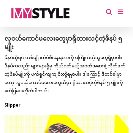
Skip
to
content
လူငယ်ကောင်မလေးတွေမှာရှိထားသင့်တဲ့ဖိနပ် ၅
မျိုး
ဖိနပ်ဆိုရင် တစ်မျိူးထဲပဲစီးနေရတာကို မကြိုက်တဲ့သူတွေရှိမှာပါ။
ဖိနပ်ကလည်း များများရှိမှ ကိုယ်ဝတ်မယ့်အဝတ်အစားနဲ့ လိုက်ဖက်
တဲ့ဖိနပ်မျိုးကို ဖက်ရှင်ကျကျစီးလို့ရမှာပါ။ ဒါကြောင့် ဒီတစ်ခါမှာ
တော့ လူငယ်ကောင်မလေးတွေဆီမှာ ရှိထားသင့်တဲ့ဖိနပ် ၅ မျိုးကို
ဖော်ပြပေးလိုက်ပါတယ်။
Slipper