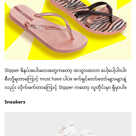
Slipper ဖိနပ်အပါးလေးတွေကတော့ ထသွားထလာ ပေါ့ပေါ့ပါးပါး
စီးလို့ရတာကြောင့် must have ပါပဲ။ ဖက်ရှင်တော်တော်များများနဲ့
လည်း လိုက်ဖက်တာကြောင့် Slipper ကတော့ လူတိုင်းမှာ ရှိမှာပါ။
Sneakers