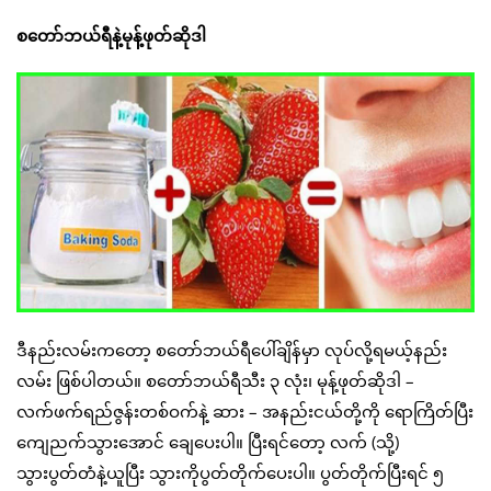
စတော်ဘယ်ရီနဲ့မုန့်ဖုတ်ဆိုဒါ
ဒီနည်းလမ်းကတော့ စတော်ဘယ်ရီပေါ်ချိန်မှာ လုပ်လို့ရမယ့်နည်း
လမ်း ဖြစ်ပါတယ်။ စတော်ဘယ်ရီသီး ၃ လုံး၊ မုန့်ဖုတ်ဆိုဒါ –
လက်ဖက်ရည်ဇွန်းတစ်ဝက်နဲ့ ဆား – အနည်းငယ်တို့ကို ရောကြိတ်ပြီး
ကျေညက်သွားအောင် ချေပေးပါ။ ပြီးရင်တော့ လက် (သို့)
သွားပွတ်တံနဲ့ယူပြီး သွားကိုပွတ်တိုက်ပေးပါ။ ပွတ်တိုက်ပြီးရင် ၅