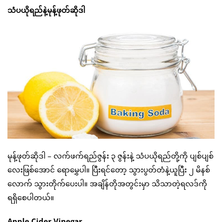
သံပယိုရည်နဲ့မုန့်ဖုတ်ဆိုဒါ
မုန့်ဖုတ်ဆိုဒါ – လက်ဖက်ရည်ဇွန်း ၃ ဇွန်းနဲ့ သံပယိုရည်တို့ကို ပျစ်ပျစ်
လေးဖြစ်အောင် ရောမွှေပါ။ ပြီးရင်တော့ သွားပွတ်တံနဲ့ယူပြီး ၂ မိနစ်
လောက် သွားတိုက်ပေးပါ။ အချိန်တိုအတွင်းမှာ သိသာတဲ့ရလဒ်ကို
ရရှိစေပါတယ်။
Apple Cider Vinegar