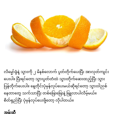
လိမ္မော်ခွံနဲ့ သွားကို ၂ မိနစ်လောက် ပွတ်တိုက်ပေးပြီး အာလုတ်ကျင်း
ပေးပါ။ ပြီးရင်တော့ သွားပွတ်တံထဲ သွားတိုက်ဆေးထည့်ပြီး သွား
ပြန်တိုက်ပေးပါ။ နေ့တိုင်းပုံမှန်လုပ်ပေးမယ်ဆိုရင်တော့ သွားဝါညစ်
နေတာတွေ သက်သာပြီး တစ်ဖြေးဖြေးနဲ့ ဖြူလာပါလိမ့်မယ်။
စိတ်ရှည်ပြီး ပုံမှန်လုပ်ပေးဖို့တော့ လိုပါတယ်။
အုန်းဆီ