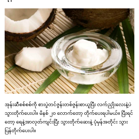
အုန်းဆီစစ်စစ်ကို စားပွဲတင်ဇွန်းတစ်ဇွန်းစာယူပြီး လက်ညှိုးလေးနဲ့ပဲ
သွားတိုက်ပေးပါ။ မိနစ် ၂၀ လောက်တော့ တိုက်ပေးရပါမယ်။ ပြီးရင်
တော့ ရေနဲ့အာလုတ်ကျင်းပြီး သွားတိုက်ဆေးနဲ့ ပုံမှန်အတိုင်း သွား
ပြန်တိုက်ပေးပါ။