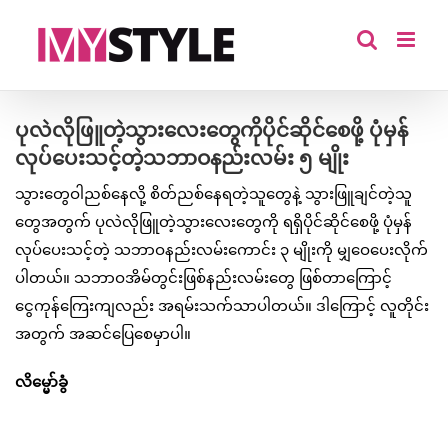
Skip
to
content
ပုလဲလိုဖြူတဲ့သွားလေးတွေကိုပိုင်ဆိုင်စေဖို့ ပုံမှန်
လုပ်ပေးသင့်တဲ့သဘာဝနည်းလမ်း ၅ မျိုး
သွားတွေဝါညစ်နေလို့ စိတ်ညစ်နေရတဲ့သူတွေနဲ့ သွားဖြူချင်တဲ့သူ
တွေအတွက် ပုလဲလိုဖြူတဲ့သွားလေးတွေကို ရရှိပိုင်ဆိုင်စေဖို့ ပုံမှန်
လုပ်ပေးသင့်တဲ့ သဘာဝနည်းလမ်းကောင်း ၃ မျိုးကို မျှဝေပေးလိုက်
ပါတယ်။ သဘာဝအိမ်တွင်းဖြစ်နည်းလမ်းတွေ ဖြစ်တာကြောင့်
ငွေကုန်ကြေးကျလည်း အရမ်းသက်သာပါတယ်။ ဒါကြောင့် လူတိုင်း
အတွက် အဆင်ပြေစေမှာပါ။
လိမ္မော်ခွံ