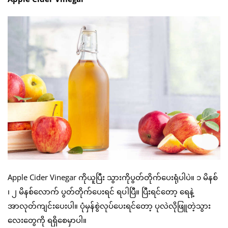
Apple Cider Vinegar ကိုယူပြီး သွားကိုပွတ်တိုက်ပေးရုံပါပဲ။ ၁ မိနစ်
၊ ၂ မိနစ်လောက် ပွတ်တိုက်ပေးရင် ရပါပြီ။ ပြီးရင်တော့ ရေနဲ့
အာလုတ်ကျင်းပေးပါ။ ပုံမှန်စွဲလုပ်ပေးရင်တော့ ပုလဲလိုဖြူတဲ့သွား
လေးတွေကို ရရှိစေမှာပါ။