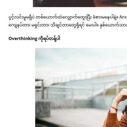
ပွင့်လင်းမှုမရှိပဲ တစ်ယောက်ထဲလျှောက်တွေးပြီး ခံစားမနေပါနဲ့။ Anxi
ကျေနပ်တာ၊ မရှင်းတာ၊ သိချင်တာတွေရှိရင် မေးပါ။ နှစ်ယောက်သား ပွ
Overthinking ကိုရပ်တန့်ပါ