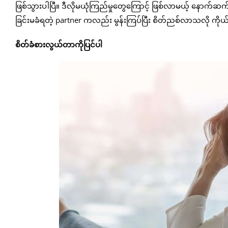
ဖြစ်သွားပါပြီ။ ဒီလိုမယုံကြည်မှုတွေကြောင့် ဖြစ်လာမယ့် နောက
ခြင်းမခံရတဲ့ partner ကလည်း မွန်းကြပ်ပြီး စိတ်ညစ်လာသလို ကိုယ
စိတ်ခံစားလွယ်တာကိုပြင်ပါ