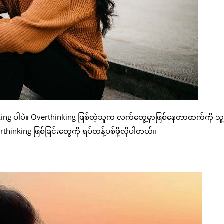
ing ပါပဲ။ Overthinking ဖြစ်တဲ့သူက လက်တွေ့မှာဖြစ်နေတာထက်ကို သူ့
nking ဖြစ်ခြင်းတွေကို ရပ်တန့်ပစ်ဖို့လိုပါတယ်။