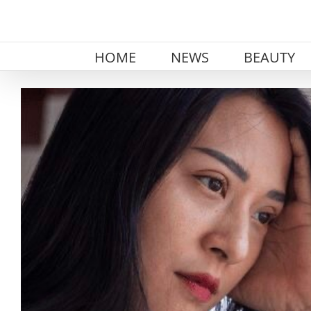
Skip
to
content
HOME
NEWS
BEAUTY
View
Larger
Image