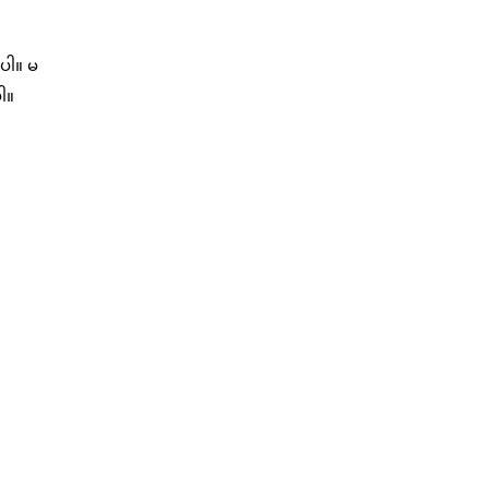
းပါ။ မ
ါ။