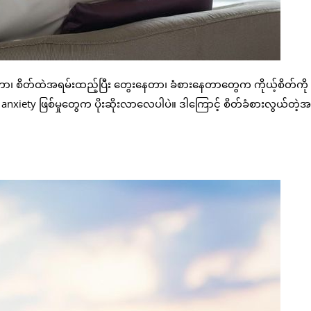
၊ စိတ်ထဲအရမ်းထည့်ပြီး တွေးနေတာ၊ ခံစားနေတာတွေက ကိုယ့်စိတ်ကို
anxiety ဖြစ်မှုတွေက ပိုးဆိုးလာလေပါပဲ။ ဒါကြောင့် စိတ်ခံစားလွယ်တဲ့အ