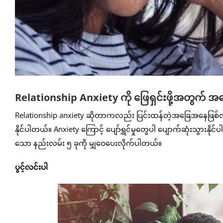
Relationship Anxiety ကို ဖြေရှင်းဖို့အတွက် 
Relationship anxiety ဆိုတာကလည်း ပြင်းထန်တဲ့အခြေအနေဖြစ်လာရ
နိုင်ပါတယ်။ Anxiety ကြောင့် ပျော်ရွှင်မှုတွေပါ ပျောက်ဆုံးသွားနို
သော နည်းလမ်း ၅ ခုကို မျှဝေပေးလိုက်ပါတယ်။
ပွင့်လင်းပါ