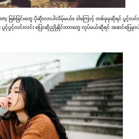
ety ဖြစ်ခြင်းတွေ ပိုဆိုးလာပါလိမ့်မယ်။ ဒါကြောင့် တစ်ခုခုဆိုရင် ပွင့်လင်
င့်ပွင့်လင်းလင်း ပြောဆိုညှိုနှိုင်းတာတွေ လုပ်မယ်ဆိုရင် အဆင်ပြေမှာပ