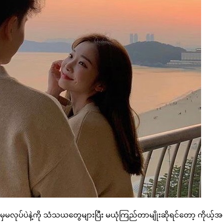
ုပ်ပဲနဲ့ကို သံသယတွေများပြီး မယုံကြည်တာမျိုးဆိုရင်တော့ ကိုယ့်အ