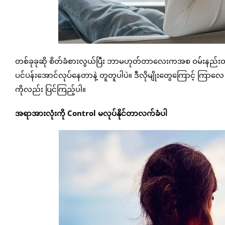
တစ်ခုခုဆို စိတ်ခံစားလွယ်ပြီး ဘာမဟုတ်တာလေးကအစ ဝမ်းနည်းတာ
ပင်ပန်းအောင်လုပ်နေတာနဲ့ တူတူပါပဲ။ ဒီလိုမျိုးတွေကြောင့် ကြာလေ 
ကိုလည်း ပြင်ကြည့်ပါ။
အရာအားလုံးကို Control မလုပ်နိုင်တာလက်ခံပါ