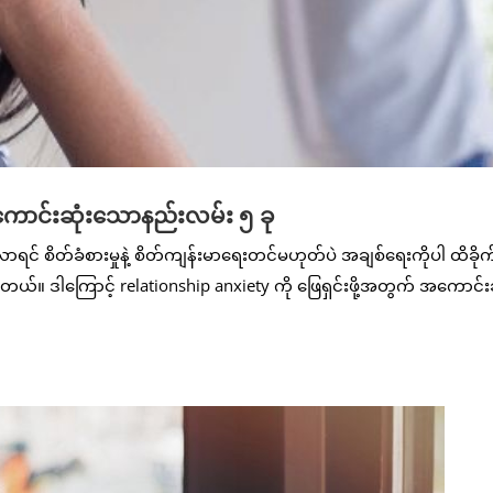
အကောင်းဆုံးသောနည်းလမ်း ၅ ခု
င် စိတ်ခံစားမှုနဲ့ စိတ်ကျန်းမာရေးတင်မဟုတ်ပဲ အချစ်ရေးကိုပါ ထိခိ
င်ပါတယ်။ ဒါကြောင့် relationship anxiety ကို ဖြေရှင်းဖို့အတွက် အကောင်းဆ