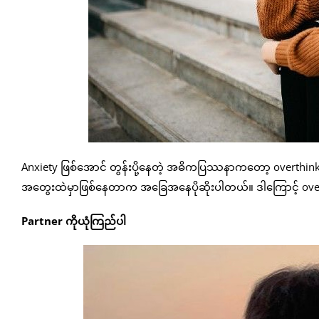
Anxiety ဖြစ်အောင် တွန်းပို့နေတဲ့ အဓိကပြဿနာကတော့ overthink
အတွေးထဲမှာဖြစ်နေတာက အခြေအနေပိုဆိုးပါတယ်။ ဒါကြောင့် overthi
Partner ကိုယုံကြည်ပါ