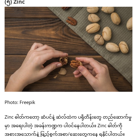
(၅) Zinc
Photo: Freepik
Zinc ဓါတ်ကတော့ ဆံပင်နဲ့ ဆဲလ်ထဲက ပရိုတိန်းတွေ တည်ဆောက်မှု
မှာ အရေးပါတဲ့ အခန်းကဏ္ဍက ပါဝင်နေပါတယ်။ Zinc ဓါတ်ကို
အစားအသောက်နဲ့ ဖြည့်စွက်အစာ/ဆေးတွေကနေ ရနိုင်ပါတယ်။