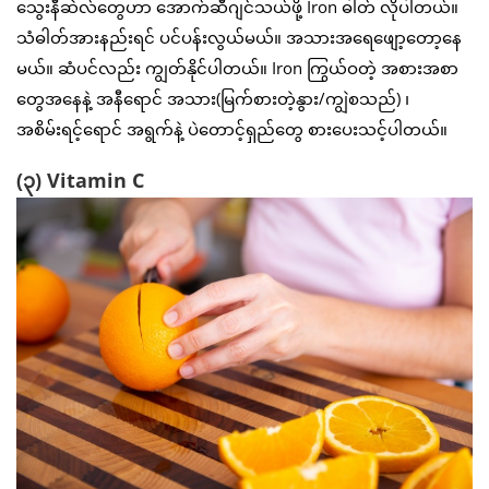
သွေးနီဆဲလ်တွေဟာ အောက်ဆီဂျင်သယ်ဖို့ Iron ဓါတ် လိုပါတယ်။
သံဓါတ်အားနည်းရင် ပင်ပန်းလွယ်မယ်။ အသားအရေဖျော့တော့နေ
မယ်။ ဆံပင်လည်း ကျွတ်နိုင်ပါတယ်။ Iron ကြွယ်ဝတဲ့ အစားအစာ
တွေအနေနဲ့ အနီရောင် အသား(မြက်စားတဲ့နွား/ကျွဲစသည်) ၊
အစိမ်းရင့်ရောင် အရွက်နဲ့ ပဲတောင့်ရှည်တွေ စားပေးသင့်ပါတယ်။
(၃) Vitamin C