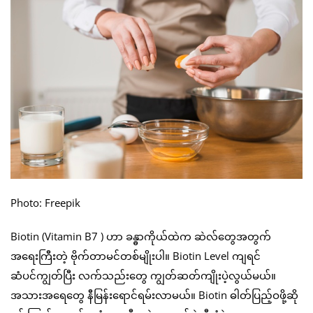
Photo: Freepik
Biotin (Vitamin B7 ) ဟာ ခန္ဓာကိုယ်ထဲက ဆဲလ်တွေအတွက်
အရေးကြီးတဲ့ ဗိုက်တာမင်တစ်မျိုးပါ။ Biotin Level ကျရင်
ဆံပင်ကျွတ်ပြီး လက်သည်းတွေ ကျွတ်ဆတ်ကျိုးပဲ့လွယ်မယ်။
အသားအရေတွေ နီမြန်းရောင်ရမ်းလာမယ်။ Biotin ဓါတ်ပြည့်ဝဖို့ဆို