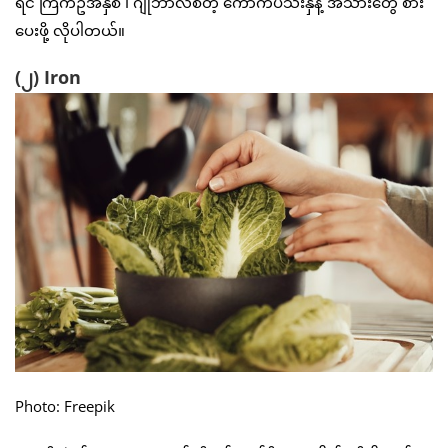
ရင် ကြက်ဥအနှစ် ၊ ဂျုံဘာလီစတဲ့ ကောက်ပဲသီးနှံနဲ့ အသားတွေ စား
ပေးဖို့ လိုပါတယ်။
(၂) Iron
Photo: Freepik