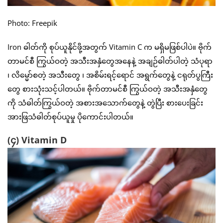
Photo: Freepik
Iron ဓါတ်ကို စုပ်ယူနိုင်ဖို့အတွက် Vitamin C က မရှိမဖြစ်ပါပဲ။ ဗိုက်
တာမင်စီ ကြွယ်ဝတဲ့ အသီးအနှံတွေအနေနဲ့ အချဉ်ဓါတ်ပါတဲ့ သံပုရာ
၊ လိမ္မော်စတဲ့ အသီးတွေ ၊ အစိမ်းရင့်ရောင် အရွက်တွေနဲ့ ငရုတ်ပွကြီး
တွေ စားသုံးသင့်ပါတယ်။ ဗိုက်တာမင်စီ ကြွယ်ဝတဲ့ အသီးအနှံတွေ
ကို သံဓါတ်ကြွယ်ဝတဲ့ အစားအသောက်တွေနဲ့ တွဲပြီး စားပေးခြင်း
အားဖြသံဓါတ်စုပ်ယူမှု ပိုကောင်းပါတယ်။
(၄) Vitamin D