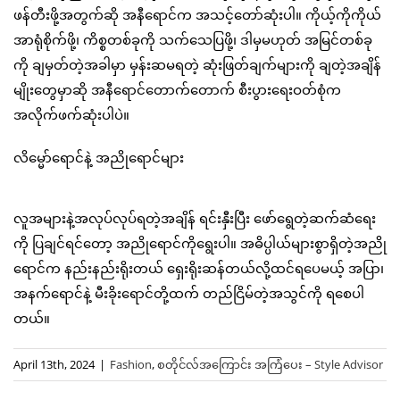
ဖန်တီးဖို့အတွက်ဆို အနီရောင်က အသင့်တော်ဆုံးပါ။ ကိုယ့်ကိုကိုယ်
အာရုံစိုက်ဖို့၊ ကိစ္စတစ်ခုကို သက်သေပြဖို့၊ ဒါမှမဟုတ် အမြင်တစ်ခု
ကို ချမှတ်တဲ့အခါမှာ မှန်းဆမရတဲ့ ဆုံးဖြတ်ချက်များကို ချတဲ့အချိန်
မျိုးတွေမှာဆို အနီရောင်တောက်တောက် စီးပွားရေးဝတ်စုံက
အလိုက်ဖက်ဆုံးပါပဲ။
လိမ္မော်ရောင်နဲ့ အညိုရောင်များ
လူအများနဲ့အလုပ်လုပ်ရတဲ့အချိန် ရင်းနှီးပြီး ဖော်ရွေတဲ့ဆက်ဆံရေး
ကို ပြချင်ရင်တော့ အညိုရောင်ကိုရွေးပါ။ အဓိပ္ပါယ်များစွာရှိတဲ့အညို
ရောင်က နည်းနည်းရိုးတယ် ရှေးရိုးဆန်တယ်လို့ထင်ရပေမယ့် အပြာ၊
အနက်ရောင်နဲ့ မီးခိုးရောင်တို့ထက် တည်ငြိမ်တဲ့အသွင်ကို ရစေပါ
တယ်။
April 13th, 2024
|
Fashion
,
စတိုင်လ်အကြောင်း အကြံပေး – Style Advisor