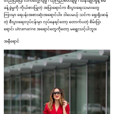
တည်ငြိမ်ပြီး လက်တွေ့ကျမှု ၊ ယုံကြည်စိတ်ချမှု ၊ ထိန်းချုပ်မှုနဲ့ စီမံ
ခန့်ခွဲမှုကို ကိုယ်စားပြုတဲ့ အပြာရောင်က စီးပွားရေးသမားတွေ
ကြားမှာ ရေပန်းအစားဆုံးအရောင်ပါ။ ဒါပေမယ့် သင်က ရှေးရိုးဆန်
တဲ့ စီးပွားရေးလုပ်ငန်းမှာ လုပ်နေရင်တော့ တောက်ပတဲ့ စိမ်းပြာ
ရောင်၊ ultramarine အရောင်တွေကိုတော့ မရွေးသင့်ပါဘူး။
အနီရောင်