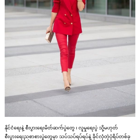
နိုင်ငံရေးနဲ့ စီးပွားရေးမိတ်ဆက်ပွဲတွေ ၊ လူမှုရေးပွဲ သို့မဟုတ်
စီးပွားရေးညစာစားပွဲတွေမှာ သပ်သပ်ရပ်ရပ်နဲ့ ခိုင်လုံတဲ့ပုံရိပ်တစ်ခု