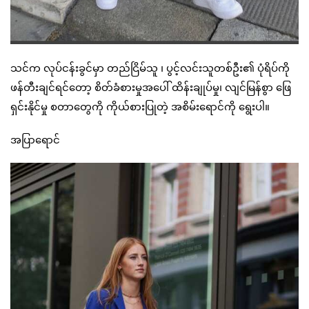
သင်က လုပ်ငန်းခွင်မှာ တည်ငြိမ်သူ ၊ ပွင့်လင်းသူတစ်ဦး၏ ပုံရိပ်ကို
ဖန်တီးချင်ရင်တော့ စိတ်ခံစားမှုအပေါ် ထိန်းချုပ်မှု၊ လျင်မြန်စွာ ဖြေ
ရှင်းနိုင်မှု စတာတွေကို ကိုယ်စားပြုတဲ့ အစိမ်းရောင်ကို ရွေးပါ။
အပြာရောင်