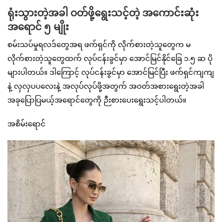
ရုံးသွားတဲ့အခါ ဝတ်ဖို့ရွေးသင့်တဲ့ အကောင်းဆုံး
အရောင် ၅ မျိုး
စမ်းသပ်မှုရလဒ်တွေအရ ဖက်ရှင်ကို လိုက်စားတဲ့သူတွေက မ
လိုက်စားတဲ့သူတွေထက် လုပ်ငန်းခွင်မှာ အောင်မြင်နိုင်ခြေ ၁.၅ ဆ ပို
များပါတယ်။ ဒါကြောင့် လုပ်ငန်းခွင်မှာ အောင်မြင်ပြီး ဖက်ရှင်ကျကျ
နဲ့ လှလှပပလေးနဲ့ အလုပ်လုပ်ဖို့အတွက် အဝတ်အစားရွေးတဲ့အခါ
အခုပြောပြမယ့်အ‌ရောင်တွေကို ဉီးစားပေးရွေးသင့်ပါတယ်။
အစိမ်းရောင်