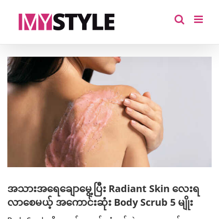
Skip
to
content
View
Larger
Image
အသားအရေချောမွေ့ပြီး Radiant Skin လေးရ
လာစေမယ့် အကောင်းဆုံး Body Scrub 5 မျိုး