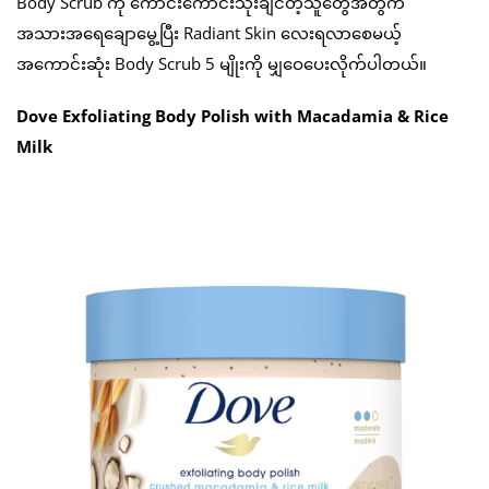
Body Scrub ကို ကောင်းကောင်းသုံးချင်တဲ့သူတွေအတွက်
အသားအရေချောမွေ့ပြီး Radiant Skin လေးရလာစေမယ့်
အကောင်းဆုံး Body Scrub 5 မျိုးကို မျှဝေပေးလိုက်ပါတယ်။
Dove Exfoliating Body Polish with Macadamia & Rice
Milk