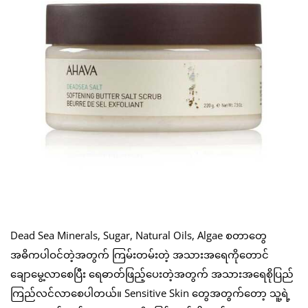
Dead Sea Minerals, Sugar, Natural Oils, Algae စတာတွေ
အဓိကပါဝင်တဲ့အတွက် ကြမ်းတမ်းတဲ့ အသားအရေကိုတောင်
ချောမွေ့လာစေပြီး ရေဓာတ်ဖြည့်ပေးတဲ့အတွက် အသားအရေစိုပြည်
ကြည်လင်လာစေပါတယ်။ Sensitive Skin တွေအတွက်တော့ သူ့ရဲ့