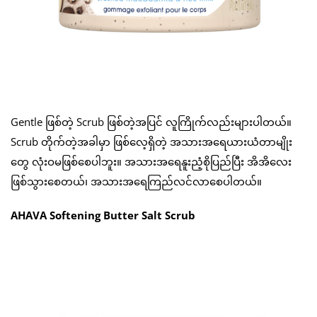
Gentle ဖြစ်တဲ့ Scrub ဖြစ်တဲ့အပြင် လူကြိုက်လည်းများပါတယ်။
Scrub တိုက်တဲ့အခါမှာ ဖြစ်လေ့ရှိတဲ့ အသားအရေယားယံတာမျိုး
တွေ လုံးဝမဖြစ်စေပါဘူး။ အသားအရေနူးညံ့စိုပြည်ပြီး အိအိလေး
ဖြစ်သွားစေတယ်၊ အသားအရေကြည်လင်လာစေပါတယ်။
AHAVA Softening Butter Salt Scrub