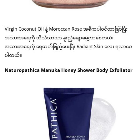
Virgin Coconut Oil နဲ့ Moroccan Rose အဓိကပါဝင်တာဖြစ်ပြီး
အသားအရေကို သိသိသာသာ နူးညံ့ချောမွေ့လာစေတယ်၊
အသားအရေကို ရေဓာတ်ဖြည့်ပေးပြီး Radiant Skin လေး ရလာစေ
ပါတယ်။
Naturopathica Manuka Honey Shower Body Exfoliator