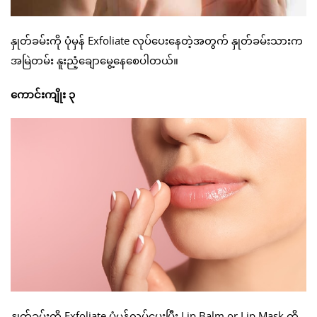
နှုတ်ခမ်းကို ပုံမှန် Exfoliate လုပ်ပေးနေတဲ့အတွက် နှုတ်ခမ်းသားက
အမြဲတမ်း နူးညံ့ချောမွေ့နေစေပါတယ်။
ကောင်းကျိုး ၃
နှုတ်ခမ်းကို Exfoliate ပုံမှန်လုပ်ပေးပြီး Lip Balm or Lip Mask ကို