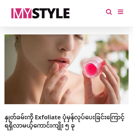
Skip
to
content
View
Larger
Image
နှုတ်ခမ်းကို Exfoliate ပုံမှန်လုပ်ပေးခြင်းကြောင့်
ရရှိလာမယ့်ကောင်းကျိုး ၅ ခု