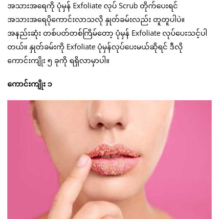
အသားအရေကို ပုံမှန် Exfoliate လုပ် Scrub တိုက်ပေးရင်
အသားအရေပိုကောင်းလာသလို နှုတ်ခမ်းလည်း တူတူပါပဲ။
အနည်းဆုံး တစ်ပတ်တစ်ကြိမ်တော့ ပုံမှန် Exfoliate လုပ်ပေးသင့်ပါ
တယ်။ နှုတ်ခမ်းကို Exfoliate ပုံမှန်လုပ်ပေးမယ်ဆိုရင် ဒီလို
ကောင်းကျိုး ၅ ခုကို ရရှိလာမှာပါ။
ကောင်းကျိုး ၁