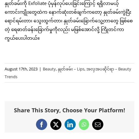
နှုတ်ခမ်းကို Exfoliate ပုံမှန်လုပ်ပေးခြင်းကြောင့် ရရှိလာမယ့်
ကောင်းကျိုးတွေထဲက နောက်ဆုံးတစ်ချက်ကတော့ နှုတ်ခမ်းကွဲပြီး
ရောင်ရမ်းတာ၊ သွေးထွက်တာ၊ နှုတ်ခမ်းခြောက်သွေ့တာတွေ ဖြစ်စေ
တဲ့ ရေဓာတ်ခန်းခြောက်မှုကိုလည်း မဖြစ်အောင်လို့ ကြိုတင်ကာ
ကွယ်ပေးပါတယ်။
August 17th, 2023
|
Beauty
,
နှုတ်ခမ်း – Lips
,
အလှအပဆိုင်ရာ – Beauty
Trends
Share This Story, Choose Your Platform!
Facebook
X
LinkedIn
WhatsApp
Email