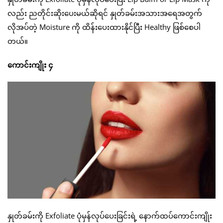
လည်း ညတိုင်းဆိုးပေးမယ်ဆိုရင် နှုတ်ခမ်းအသားအရေအတွက်
လိုအပ်တဲ့ Moisture ကို ထိန်းပေးထားနိုင်ပြီး Healthy ဖြစ်စေပါ
တယ်။
ကောင်းကျိုး ၄
နှုတ်ခမ်းကို Exfoliate ပုံမှန်လုပ်ပေးခြင်းရဲ့ နောက်ထပ်ကောင်းကျိုး