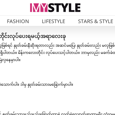
FASHION
LIFESTYLE
STARS & STYLE
့တိုင်းလုပ်ပေးရမယ့်အရာလေးခု
ေဖြစ်ရင် နှုတ်ခမ်းနီဆိုးရတာလည်း အဆင်မပြေ၊ နှုတ်ခမ်းလည်း မလှဖြစ်
ာတွေ ရှိပါတယ်။ မိန်းကလေးတိုင်း လုပ်ပေးသင့်ပါတယ်။ ဘာမှလည်း မခက်ခ
ြဲလှနေမှာပါ။
ပဲသောက်ပါ။ ဒါမှ နှုတ်ခမ်းသားမခြောက်မှာပါ။
 နှုတ်ခမ်းသားနည်းနည်းခြောက်တာနဲ့ လက်နဲ့လျှောက်ခွာတာမျိုး လုံးဝမ