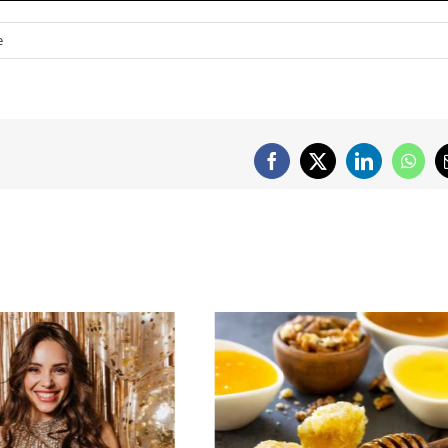
e
Facebook
X
LinkedIn
What