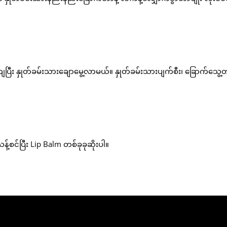
ျပြီး နှုတ်ခမ်းသားချောမွေ့လာမယ်။ နှုတ်ခမ်းသားပျက်စီး၊ ခြောက်သွေ
န့်စင်ပြီး Lip Balm တစ်ခုခုဆိုးပါ။