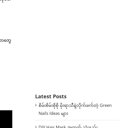
့တာတွေ
Latest Posts
စိမ်းစိမ်းစိုစို မိုးရာသီနဲ့လိုက်ဖက်တဲ့ Green
Nails Ideas များ
DIY Hair Mask အတွက် သုံးနည်း