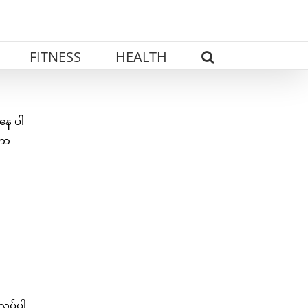
FITNESS
HEALTH
နေ ပါ
ဲတာ
လုပ်ပါ