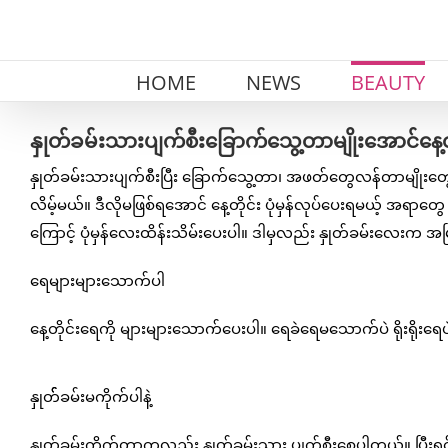
Skip
to
content
HOME
NEWS
BEAUTY
နှုတ်ခမ်းသားပျက်စီးခြောက်သွေ့တာမျိုးအောင်နေ
နှုတ်ခမ်းသားပျက်စီးပြီး ခြောက်သွေ့တာ၊ အဖတ်တွေလန်တာမျိုးတွ
လိမ့်မယ်။ ဒီလိုမဖြစ်ရအောင် နေ့တိုင်း ပုံမှန်လုပ်ပေးရမယ့် အရ
ကြောင့် ပုံမှန်လေးထိန်းသိမ်းပေးပါ။ ဒါမှလည်း နှုတ်ခမ်းလေးက အမ
ရေများများသောက်ပါ
နေ့တိုင်းရေကို များများသောက်ပေးပါ။ ရေခဲရေမသောက်ပဲ ရိုးရိုးရေ
နှုတ််ခမ်းမကိုက်ပါနဲ့
နှုတ်ခမ်းကိုက်တာကလည်း နှုတ်ခမ်းသား ပျက်စီးစေပါတယ်။ ပြီးရင်