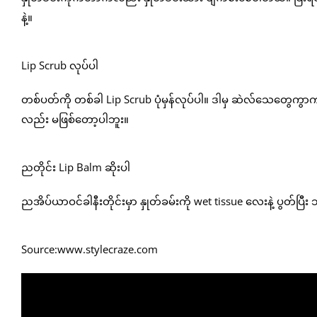
နဲ့။
Lip Scrub လုပ်ပါ
တစ်ပတ်ကို တစ်ခါ Lip Scrub ပုံမှန်လုပ်ပါ။ ဒါမှ ဆဲလ်သေတွေကွာက
လည်း မဖြစ်တော့ပါဘူး။
ညတိုင်း Lip Balm ဆိုးပါ
ညအိပ်ယာဝင်ခါနီးတိုင်းမှာ နှုတ်ခမ်းကို wet tissue လေးနဲ့ ပွတ်ပြီး သ
Source:www.stylecraze.com