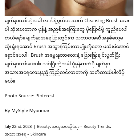
မျက်နှာသစ်တဲ့အခါ လက်နဲ့ပွတ်တာထက် Cleansing Brush လေး
ပါ သုံးပေးတာက ဖုန်နဲ့ အညစ်အကြေးတွေ ပိုပြောင်ဖို့ ကူညီပေးပါ
တယ်နော်။ မျက်နှာအရေပြားတွင်းက သဘာဝအဆီအနှစ်တွေမ
ဆုံးရှုံးရအောင် Brush အသွားကြမ်းတာမျိုးကိုတော့ မသုံးမိအောင်
ရှောင်ပေးပါ။ Brush အမွှေးနုတာလေးနဲ့ ဖြေးဖြေးချင်းပွတ်ပြီး
မျက်နှာသစ်ပေးပါ။ သစ်ပြီးတဲ့အခါ ပုံမှန်ထက်ပို မျက်နှာ
အသားအရေလေးနူးညံ့ကြည်လင်လာတာကို သတိထားမိပါလိမ့်
မယ်။
Photo Source: Pinterest
By MyStyle Myanmar
July 22nd, 2023
|
Beauty
,
အလှအပဆိုင်ရာ – Beauty Trends
,
အသားအရေ – Skincare