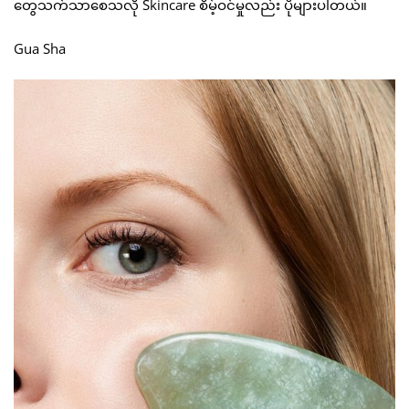
တွေသက်သာစေသလို Skincare စိမ့်ဝင်မှုလည်း ပိုများပါတယ်။
Gua Sha