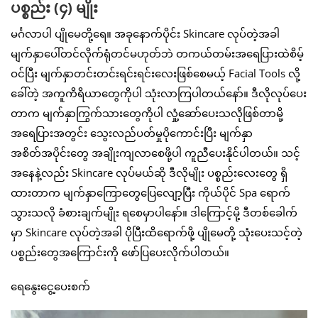
ပစ္စည်း (၄) မျိုး
မင်္ဂလာပါ ပျိုမေတို့ရေ။ အခုနောက်ပိုင်း Skincare လုပ်တဲ့အခါ
မျက်နှာပေါ်တင်လိုက်ရုံတင်မဟုတ်ဘဲ တကယ်တမ်းအရေပြားထဲစိမ့်
ဝင်ပြီး မျက်နှာတင်းတင်းရင်းရင်းလေးဖြစ်စေမယ့် Facial Tools လို့
ခေါ်တဲ့ အကူကိရိယာတွေကိုပါ သုံးလာကြပါတယ်နော်။ ဒီလိုလုပ်ပေး
တာက မျက်နှာကြွက်သားတွေကိုပါ လှုံ့ဆော်ပေးသလိုဖြစ်တာမို့
အရေပြားအတွင်း သွေးလည်ပတ်မှုပိုကောင်းပြီး မျက်နှာ
အစိတ်အပိုင်းတွေ အချိုးကျလာစေဖို့ပါ ကူညီပေးနိုင်ပါတယ်။ သင့်
အနေနဲ့လည်း Skincare လုပ်မယ်ဆို ဒီလိုမျိုး ပစ္စည်းလေးတွေ ရှိ
ထားတာက မျက်နှာကြောတွေပြေလျော့ပြီး ကိုယ်ပိုင် Spa ရောက်
သွားသလို ခံစားချက်မျိုး ရစေမှာပါနော်။ ဒါကြောင့်မို့ ဒီတစ်ခေါက်
မှာ Skincare လုပ်တဲ့အခါ ပိုပြီးထိရောက်ဖို့ ပျိုမေတို့ သုံးပေးသင့်တဲ့
ပစ္စည်းတွေအကြောင်းကို ဖော်ပြပေးလိုက်ပါတယ်။
ရေနွေးငွေ့ပေးစက်