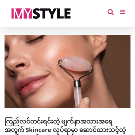
Skip
to
content
View
Larger
Image
ကြည်လင်တင်းရင်းတဲ့ မျက်နှာအသားအရေ
အတွက် Skincare လုပ်ရာမှာ ဆောင်ထားသင့်တဲ့