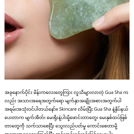
အခုနောက်ပိုင်း မိန်းကလေးတွေကြား လူသိများလာတဲ့ Gua Sha က
လည်း အသားအရေအတွက်ရော မျက်နှာအချိုးအစားအတွက်ပါ
အရမ်းအသုံးဝင်ပါတယ်နော်။ Skincare လိမ်းပြီး Gua Sha နဲ့နှိပ်နယ်
ပေးတာက မျက်အိတ်၊ မေးရိုးနဲ့ပါးမို့ဖောင်းတာတွေ၊ မေးနှစ်ထပ်ဖြစ်
တာတွေကို သက်သာစေပြီး သွေးလည်ပတ်မှု ကောင်းစေတာမို့