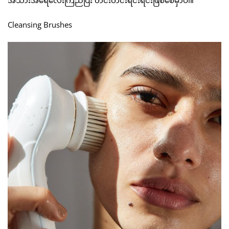
အသားအရေလေးကြည်ပြီး တင်းတင်းရင်းရင်းဖြစ်စေမှာပါ။
Cleansing Brushes