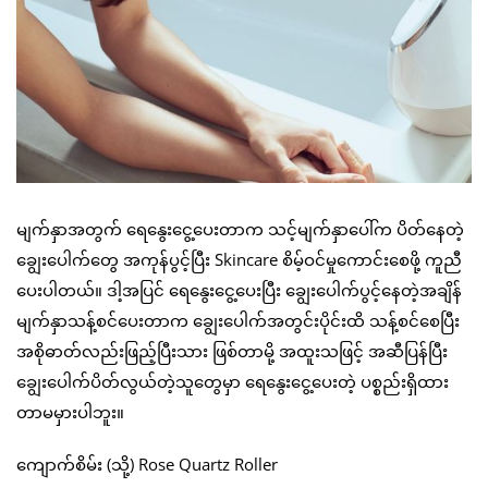
မျက်နှာအတွက် ရေနွေးငွေ့ပေးတာက သင့်မျက်နှာပေါ်က ပိတ်နေတဲ့
ချွေးပေါက်တွေ အကုန်ပွင့်ပြီး Skincare စိမ့်ဝင်မှုကောင်းစေဖို့ ကူညီ
ပေးပါတယ်။ ဒါ့အပြင် ရေနွေးငွေ့ပေးပြီး ချွေးပေါက်ပွင့်နေတဲ့အချိန်
မျက်နှာသန့်စင်ပေးတာက ချွေးပေါက်အတွင်းပိုင်းထိ သန့်စင်စေပြီး
အစိုဓာတ်လည်းဖြည့်ပြီးသား ဖြစ်တာမို့ အထူးသဖြင့် အဆီပြန်ပြီး
ချွေးပေါက်ပိတ်လွယ်တဲ့သူတွေမှာ ရေနွေးငွေ့ပေးတဲ့ ပစ္စည်းရှိထား
တာမမှားပါဘူး။
ကျောက်စိမ်း (သို့) Rose Quartz Roller