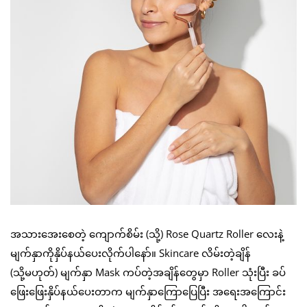
အသားအေးစေတဲ့ ကျောက်စိမ်း (သို့) Rose Quartz Roller လေးနဲ့
မျက်နှာကိုနှိပ်နယ်ပေးလိုက်ပါနော်။ Skincare လိမ်းတဲ့ချိန်
(သို့မဟုတ်) မျက်နှာ Mask ကပ်တဲ့အချိန်တွေမှာ Roller သုံးပြီး ခပ်
ဖြေးဖြေးနှိပ်နယ်ပေးတာက မျက်နှာကြောပြေပြီး အရေးအကြောင်း