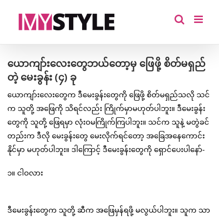
Skip
to
content
ယောကျာ်းလေးတွေဘယ်တော့မှ ဖြေဖို့ စိတ်မရှည်
တဲ့ မေးခွန်း (၄) ခု
ယောကျာ်းလေးတွေက ဒီမေးခွန်းတွေကို ဖြေဖို့ စိတ်မရှည်သလို သင်
က သူတို့ အဖြေကို သိရင်လည်း ကြိုက်မှာမဟုတ်ပါဘူး။ ဒီမေးခွန်း
တွေကို သူတို့ ဖြေရမှာ လုံးဝမကြိုက်ကြပါဘူး။ သင်က သူနဲ့ မတွဲခင်
တည်းက ဒီလို မေးခွန်းတွေ မေးလိုက်ရင်တော့ အခြေအနေကောင်း
နိုင်မှာ မဟုတ်ပါဘူး။ ဒါကြောင့် ဒီမေးခွန်းတွေကို ရှောင်ပေးပါနော်-
၁။ ငါဝလား
ဒီမေးခွန်းတွေက သူတို့ ဆီက အဖြေမှန်ရဖို့ မလွယ်ပါဘူး။ သူက သာ