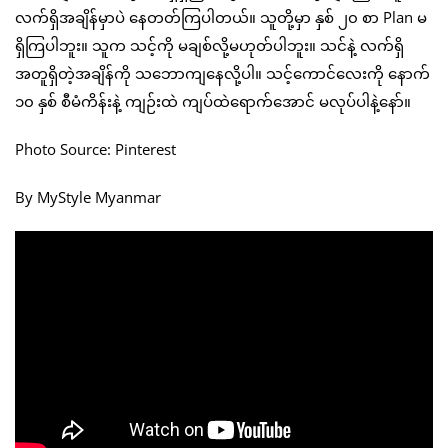
လက်ရှိအချိန်မှာပဲ နေတတ်ကြပါတယ်။ သူတို့မှာ နှစ် ၂၀ စာ Plan မ
ရှိကြပါဘူး။ သူက သင့်ကို မချစ်လို့မဟုတ်ပါဘူး။ သင်နဲ့ လက်ရှိ
အတူရှိတဲ့အချိန်ကို သဘောကျနေလို့ပါ။ သင့်ကောင်လေးကို နောက်
၁၀ နှစ် စီမံကိန်းနဲ့ ကျဉ်းထဲ ကျပ်ထဲရောက်အောင် မလုပ်ပါနဲ့နော်။
Photo Source: Pinterest
By MyStyle Myanmar