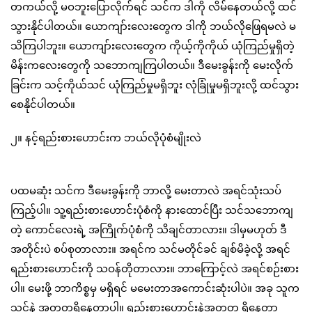
တကယ်လို့ မဝဘူးပြောလိုက်ရင် သင်က ဒါကို လိမ်နေတယ်လို့ ထင်
သွားနိုင်ပါတယ်။ ယောကျာ်းလေးတွေက ဒါကို ဘယ်လိုဖြေရမလဲ မ
သိကြပါဘူး။ ယောကျာ်းလေးတွေက ကိုယ့်ကိုကိုယ် ယုံကြည်မှုရှိတဲ့
မိန်းကလေးတွေကို သဘောကျကြပါတယ်။ ဒီမေးခွန်းကို မေးလိုက်
ခြင်းက သင့်ကိုယ်သင် ယုံကြည်မှုမရှိဘူး လုံခြုံမှုမရှိဘူးလို့ ထင်သွား
စေနိုင်ပါတယ်။
၂။ နင့်ရည်းစားဟောင်းက ဘယ်လိုပုံစံမျိုးလဲ
ပထမဆုံး သင်က ဒီမေးခွန်းကို ဘာလို့ မေးတာလဲ အရင်သုံးသပ်
ကြည့်ပါ။ သူ့ရည်းစားဟောင်းပုံစံကို နားထောင်ပြီး သင်သဘောကျ
တဲ့ ကောင်လေးရဲ့ အကြိုက်ပုံစံကို သိချင်တာလား။ ဒါမှမဟုတ် ဒီ
အတိုင်းပဲ စပ်စုတာလား။ အရင်က သင်မတိုင်ခင် ချစ်မိခဲ့လို့ အရင်
ရည်းစားဟောင်းကို သဝန်တိုတာလား။ ဘာကြောင့်လဲ အရင်စဉ်းစား
ပါ။ မေးဖို့ ဘာကိစ္စမှ မရှိရင် မမေးတာအကောင်းဆုံးပါပဲ။ အခု သူက
သင်နဲ့ အတူတူရှိနေတာပါ။ ရည်းစားဟောင်းနဲ့အတူတူ ရှိနေတာ