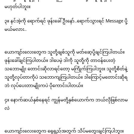
မဟုတ်ပါဘူး။
၃။ နင်အဲ့ကို ရောက်ရင် ဖုန်းခေါ်ဦးနော်..ရောက်သွားရင် Message ပို့
မယ်မလား..
ယောကျာ်းလေးတွေက သူတို့ချစ်သူကို မတ်ဆေ့ပို့ချင်ကြပါတယ်။
ဖုန်းခေါ်ချင်ကြပါတယ်။ ဒါပေမဲ့ ဒါကို သူတို့ကို တာဝန်ပေးတဲ့
သဘောမျိုး တောင်းဆိုလာရင်တော့ မကြိုက်ကြပါဘူး။ သူတို့စိတ်နဲ့
သူတို့လုပ်တာကိုပဲ သဘောကျကြပါတယ်။ ဒါကြောင့်မတောင်းဆိုရ
ဘဲ လုပ်ပေးတာမျိုးကပဲ ပိုကောင်းပါတယ်။
၄။ နောက်ဆယ်နှစ်နေရင် ကျွန်မတို့နှစ်ယောက်က ဘယ်လိုဖြစ်လာမ
လဲ
ယောကျာ်းလေးတွေက ရှေရှည်အတွက် သိပ်မတွေးချင်ကြပါဘူး။