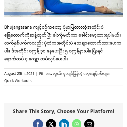
Bhujangasana ကျင့်စဉ်ကတော့ ပုံမှာပြထားတဲ့အတိုင်းပဲ
ခြေထောက်ကိုဆန့်ထုတ်ပြီး ခါးကိုမတ်ကာ ခေါင်းမော့ထားရပါမယ်။
လက်နှစ်ဖက်ကလည်း ပုံထဲကအတိုင်းပဲ သေချာထောက်ထားပေးက
ပါ။ ဒီအတိုင်း စက္ကန့် ၃၀ နေပေးပြီး ၅ စက္ကန့်နားပါ။ ပြီးရင်
နောက်ထပ် ၄ ကျော့ ထပ်လုပ်ပေးပါ။
August 25th, 2021
|
Fitness
,
လွယ်ကူလျင်မြန်တဲ့ ‌လေ့ကျင့်ခန်းများ –
Quick Workouts
Share This Story, Choose Your Platform!
Facebook
X
LinkedIn
WhatsApp
Email