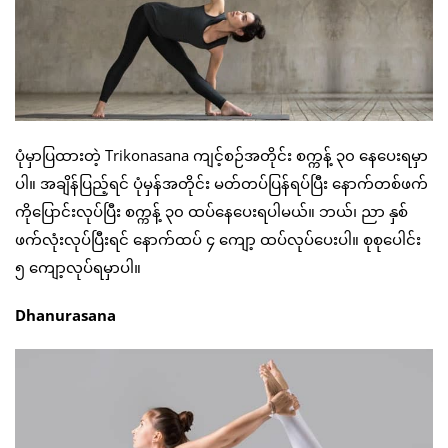
ပုံမှာပြထားတဲ့ Trikonasana ကျင့်စဉ်အတိုင်း စက္ကန့် ၃၀ နေပေးရမှာ
ပါ။ အချိန်ပြည့်ရင် ပုံမှန်အတိုင်း မတ်တပ်ပြန်ရပ်ပြီး နောက်တစ်ဖက်
ကိုပြောင်းလုပ်ပြီး စက္ကန့် ၃၀ ထပ်နေပေးရပါမယ်။ ဘယ်၊ ညာ နှစ်
ဖက်လုံးလုပ်ပြီးရင် နောက်ထပ် ၄ ကျော့ ထပ်လုပ်ပေးပါ။ စုစုပေါင်း
၅ ကျော့လုပ်ရမှာပါ။
Dhanurasana