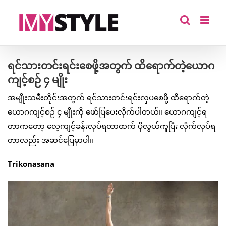
Skip
to
content
ရင်သားတင်းရင်းစေဖို့အတွက် ထိရောက်တဲ့ယောဂ
ကျင့်စဉ် ၄ မျိုး
အမျိုးသမီးတိုင်းအတွက် ရင်သားတင်းရင်းလှပစေဖို့ ထိရောက်တဲ့
ယောဂကျင့်စဉ် ၄ မျိုးကို ဖော်ပြပေးလိုက်ပါတယ်။ ယောဂကျင့်ရ
တာကတော့ လေ့ကျင့်ခန်းလုပ်ရတာထက် ပိုလွယ်ကူပြီး လိုက်လုပ်ရ
တာလည်း အဆင်ပြေမှာပါ။
Trikonasana