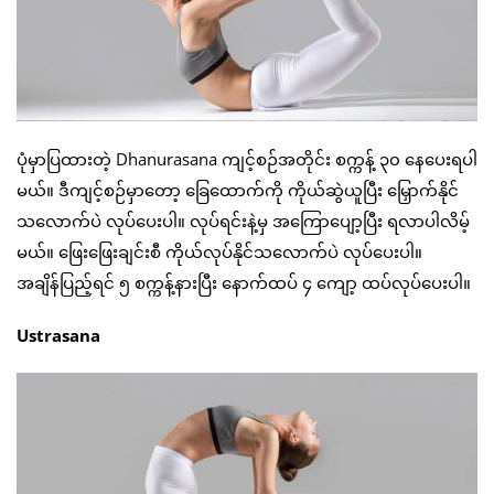
ပုံမှာပြထားတဲ့ Dhanurasana ကျင့်စဉ်အတိုင်း စက္ကန့် ၃၀ နေပေးရပါ
မယ်။ ဒီကျင့်စဉ်မှာတော့ ခြေထောက်ကို ကိုယ်ဆွဲယူပြီး မြှောက်နိုင်
သလောက်ပဲ လုပ်ပေးပါ။ လုပ်ရင်းနဲ့မှ အကြောပျော့ပြီး ရလာပါလိမ့်
မယ်။ ဖြေးဖြေးချင်းစီ ကိုယ်လုပ်နိုင်သလောက်ပဲ လုပ်ပေးပါ။
အချိန်ပြည့်ရင် ၅ စက္ကန့်နားပြီး နောက်ထပ် ၄ ကျော့ ထပ်လုပ်ပေးပါ။
Ustrasana