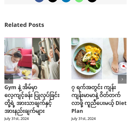
Related Posts
Gym နဲ့ အိမ်မှာ
၇ ရက်အတွင်း ကျန်း
လေ့ကျင့်ခန်း ပြုလုပ်ခြင်း
ကျန်းမာမာနဲ့ ဝိတ်တက်
တို့ရဲ့ အားသာချက်နှင့်
လာဖို့ ကူညီပေးမယ့် Diet
အားနည်းချက်များ
Plan
July 31st, 2024
July 31st, 2024