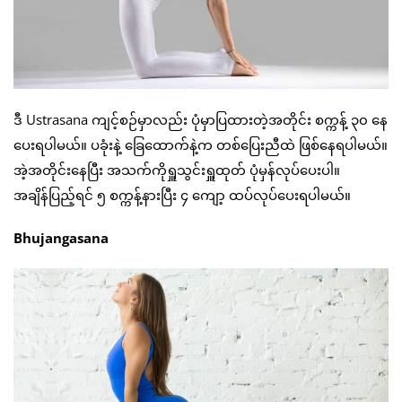
ဒီ Ustrasana ကျင့်စဉ်မှာလည်း ပုံမှာပြထားတဲ့အတိုင်း စက္ကန့် ၃၀ နေ
ပေးရပါမယ်။ ပခုံးနဲ့ ခြေထောက်နဲ့က တစ်ပြေးညီထဲ ဖြစ်နေရပါမယ်။
အဲ့အတိုင်းနေပြီး အသက်ကိုရှူသွင်းရှူထုတ် ပုံမှန်လုပ်ပေးပါ။
အချိန်ပြည့်ရင် ၅ စက္ကန့်နားပြီး ၄ ကျော့ ထပ်လုပ်ပေးရပါမယ်။
Bhujangasana