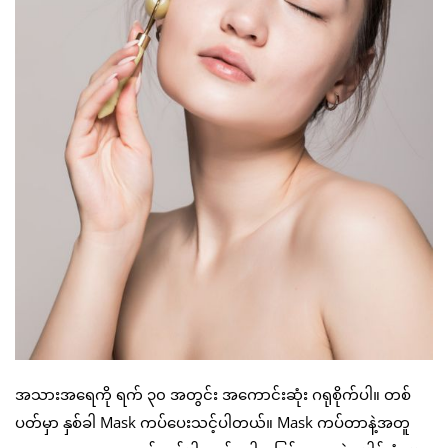
အသားအရေကို ရက် ၃၀ အတွင်း အကောင်းဆုံး ဂရုစိုက်ပါ။ တစ်
ပတ်မှာ နှစ်ခါ Mask ကပ်ပေးသင့်ပါတယ်။ Mask ကပ်တာနဲ့အတူ