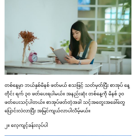
တစ်နေ့မှာ ဘယ်နှစ်မိနစ် ဖတ်မယ် စသဖြင့် သတ်မှတ်ပြီး စာအုပ် နေ့
တိုင်း ရက် ၃၀ ဖတ်ပေးရပါမယ်။ အနည်းဆုံး တစ်နေ့ကို မိနစ် ၃၀
ဖတ်ပေးသင့်ပါတယ်။ စာအုပ်ဖတ်တဲ့အခါ သင့်အတွေးအခေါ်တွေ
ပြောင်းလဲလာပြီး အမြင်ကျယ်လာပါလိမ့်မယ်။
၂။ လေ့ကျင့်ခန်းလုပ်ပါ