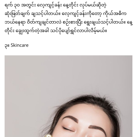
ရက် ၃၀ အတွင်း လေ့ကျင့်ခန်း နေ့တိုင်း လုပ်မယ်ဆိုတဲ့
ဆုံးဖြတ်ချက် ချသင့်ပါတယ်။ လေ့ကျင့်ခန်းကိုတော့ ကိုယ်အဓိက
ဘယ်နေရာ ဝိတ်ကျချင်တာလဲ စဉ်းစားပြီး ရွေးချယ်သင့်ပါတယ်။ နေ့
တိုင်း ချွေးထွက်တဲ့အခါ သင်ပိုပျော်ရွှင်လာပါလိမ့်မယ်။
၃။ Skincare