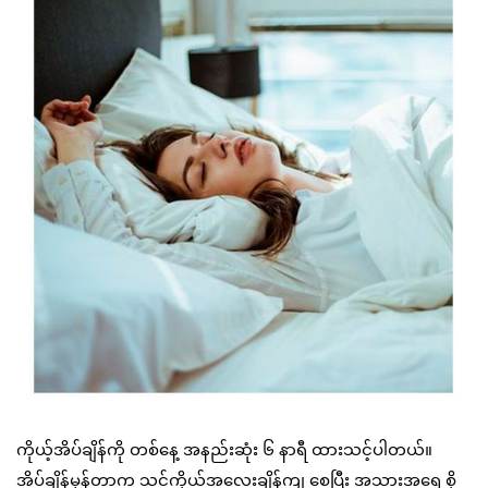
ကိုယ့်အိပ်ချိန်ကို တစ်နေ့ အနည်းဆုံး ၆ နာရီ ထားသင့်ပါတယ်။
အိပ်ချိန်မှန်တာက သင့်ကိုယ်အလေးချိန်ကျ စေပြီး အသားအရေ စို