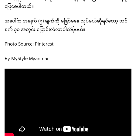
ပြေစေပါတယ်။
အပေါ်က အချက် (၅) ချက်ကို မဖြစ်မနေ လုပ်မယ်ဆိုရင်တော့ သင်
ရက် ၃၀ အတွင်း ပြောင်းလဲလာပါလိမ့်မယ်။
Photo Source: Pinterest
By MyStyle Myanmar