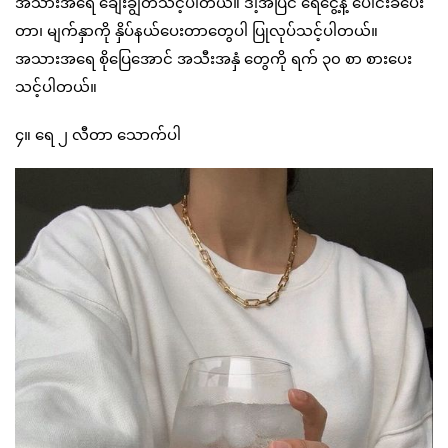
အသားအရေ ချေးချွတ်သင့်ပါတယ်။ ဒါ့အပြင် ရေငွေ့နဲ့ ပေါင်းခံပေး
တာ၊ မျက်နှာကို နှိပ်နယ်ပေးတာတွေပါ ပြုလုပ်သင့်ပါတယ်။
အသားအရေ စိုပြေအောင် အသီးအနှံ တွေကို ရက် ၃၀ စာ စားပေး
သင့်ပါတယ်။
၄။ ရေ ၂ လီတာ သောက်ပါ