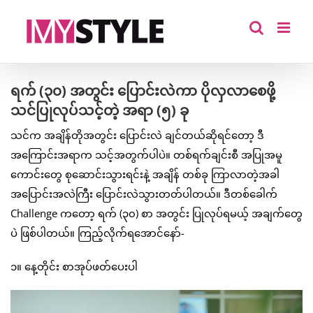
Skip
to
content
ရက် (၃၀) အတွင်း ပြောင်းလဲကာ ပိုလှလာစေဖို့
သင်ပြုလုပ်သင့်တဲ့ အရာ (၅) ခု
သင်က အချိန်တိုအတွင်း ပြောင်းလဲ ချင်တယ်ဆိုရင်တော့ ဒီ
အကြောင်းအရာက သင့်အတွက်ပါပဲ။ တစ်ရက်ချင်းစီ အပြုအမူ
ကောင်းတွေ စုဆောင်းသွားရင်းနဲ့ အချိန် တစ်ခု ကြာလာတဲ့အခါ
အပြောင်းအလဲကြီး ပြောင်းလဲသွားတတ်ပါတယ်။ ဒီတစ်ခေါက်
Challenge ကတော့ ရက် (၃၀) စာ အတွင်း ပြုလုပ်ရမယ့် အချက်တွေ
ပဲ ဖြစ်ပါတယ်။ ကြည့်လိုက်ရအောင်နော်-
၁။ နေ့တိုင်း စာအုပ်ဖတ်ပေးပါ