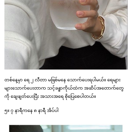
တစ်နေ့မှာ ရေ ၂ လီတာ မဖြစ်မနေ သောက်ပေးရပါမယ်။ ရေများ
များသောက်ပေးတာက သင့်ခန္ဓာကိုယ်ထဲက အဆိပ်အတောက်တွေ
ကို ချေဖျတ်ပေးပြီး အသားအရေ စိုပြေစေပါတယ်။
၅။ ၇ နာရီကနေ ၈ နာရီ အိပ်ပါ