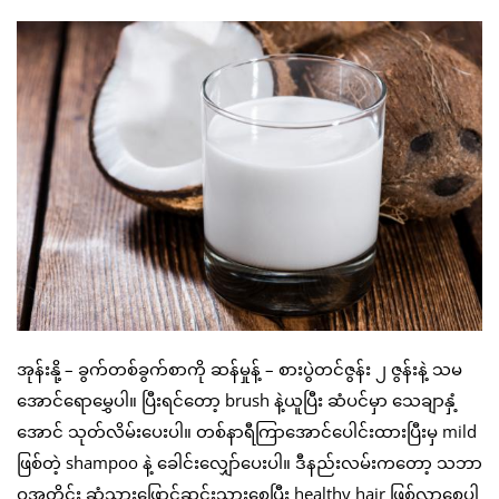
အုန်းနို့ – ခွက်တစ်ခွက်စာကို ဆန်မှုန့် – စားပွဲတင်ဇွန်း ၂ ဇွန်းနဲ့ သမ
အောင်ရောမွှေပါ။ ပြီးရင်တော့ brush နဲ့ယူပြီး ဆံပင်မှာ သေချာနှံ့
အောင် သုတ်လိမ်းပေးပါ။ တစ်နာရီကြာအောင်ပေါင်းထားပြီးမှ mild
ဖြစ်တဲ့ shampoo နဲ့ ခေါင်းလျှော်ပေးပါ။ ဒီနည်းလမ်းကတော့ သဘာ
ဝအတိုင်း ဆံသားဖြောင့်ဆင်းသွားစေပြီး healthy hair ဖြစ်လာစေပါ