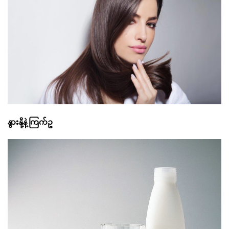
နွားနို့နဲ့ကြက်ဥ