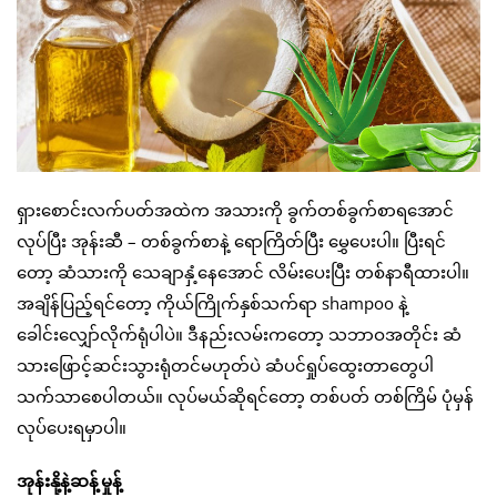
ရှားစောင်းလက်ပတ်အထဲက အသားကို ခွက်တစ်ခွက်စာရအောင်
လုပ်ပြီး အုန်းဆီ – တစ်ခွက်စာနဲ့ ရောကြိတ်ပြီး မွှေပေးပါ။ ပြီးရင်
တော့ ဆံသားကို သေချာနှံ့နေအောင် လိမ်းပေးပြီး တစ်နာရီထားပါ။
အချိန်ပြည့်ရင်တော့ ကိုယ်ကြိုက်နှစ်သက်ရာ shampoo နဲ့
ခေါင်းလျှော်လိုက်ရုံပါပဲ။ ဒီနည်းလမ်းကတော့ သဘာဝအတိုင်း ဆံ
သားဖြောင့်ဆင်းသွားရုံတင်မဟုတ်ပဲ ဆံပင်ရှုပ်ထွေးတာတွေပါ
သက်သာစေပါတယ်။ လုပ်မယ်ဆိုရင်တော့ တစ်ပတ် တစ်ကြိမ် ပုံမှန်
လုပ်ပေးရမှာပါ။
အုန်းနို့နဲ့ဆန့်မှုန့်