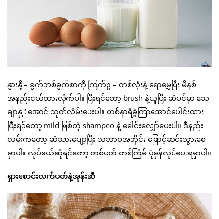
နွားနို့ – ခွက်တစ်ခွက်စာကို ကြက်ဥ – တစ်လုံးနဲ့ ရောမွှေပြီး မိနစ်
အနည်းငယ်ထားလိုက်ပါ။ ပြီးရင်တော့ brush နဲ့ယူပြီး ဆံပင်မှာ သေ
ချာနှ့ံအောင် သုတ်လိမ်းပေးပါ။ တစ်နာရီခွဲကြာအောင်ပေါင်းထား
ပြီးရင်တော့ mild ဖြစ်တဲ့ shampoo နဲ့ ခေါင်းလျှော်ပေးပါ။ ဒီနည်း
လမ်းကတော့ ဆံသားပျော့ပြီး သဘာဝအတိုင်း ဖြောင့်ဆင်းသွားစေ
မှာပါ။ လုပ်မယ်ဆိုရင်တော့ တစ်ပတ် တစ်ကြိမ် ပုံမှန်လုပ်ပေးရမှာပါ။
ရှားစောင်းလက်ပတ်နဲ့အုန်းဆီ