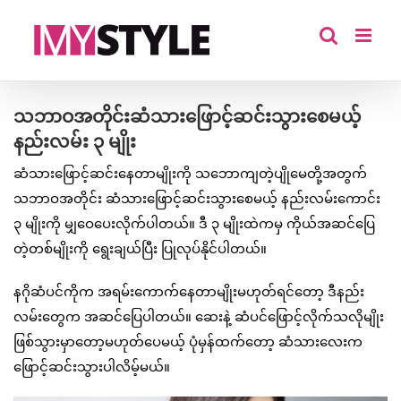
Skip
to
content
သဘာဝအတိုင်းဆံသားဖြောင့်ဆင်းသွားစေမယ့်
နည်းလမ်း ၃ မျိုး
ဆံသားဖြောင့်ဆင်းနေတာမျိုးကို သဘောကျတဲ့ပျိုမေတို့အတွက်
သဘာဝအတိုင်း ဆံသားဖြောင့်ဆင်းသွားစေမယ့် နည်းလမ်းကောင်း
၃ မျိုးကို မျှဝေပေးလိုက်ပါတယ်။ ဒီ ၃ မျိုးထဲကမှ ကိုယ်အဆင်ပြေ
တဲ့တစ်မျိုးကို ရွေးချယ်ပြီး ပြုလုပ်နိုင်ပါတယ်။
နဂိုဆံပင်ကိုက အရမ်းကောက်နေတာမျိုးမဟုတ်ရင်တော့ ဒီနည်း
လမ်းတွေက အဆင်ပြေပါတယ်။ ဆေးနဲ့ ဆံပင်ဖြောင့်လိုက်သလိုမျိုး
ဖြစ်သွားမှာတော့မဟုတ်ပေမယ့် ပုံမှန်ထက်တော့ ဆံသားလေးက
ဖြောင့်ဆင်းသွားပါလိမ့်မယ်။