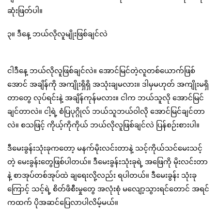
ဆုံးဖြတ်ပါ။
၃။ ဒီနေ့ ဘယ်လိုလူမျိုးဖြစ်ချင်လဲ
ငါဒီနေ့ ဘယ်လိုလူဖြစ်ချင်လဲ။ အောင်မြင်တဲ့လူတစ်ယောက်ဖြစ်
အောင် အချိန်ကို အကျိုးရှိရှိ အသုံးချမလား။ ဒါမှမဟုတ် အကျိုးမရှိ
တာတွေ လုပ်ရင်းနဲ့ အချိန်ကုန်မလား။ ငါက ဘယ်သူလို အောင်မြင်
ချင်တာလဲ။ ငါ့ရဲ့ စံပြပုဂ္ဂိုလ် ဘယ်သူဘယ်ဝါလို အောင်မြင်ချင်တာ
လဲ။ စသဖြင့် ကိုယ့်ကိုကိုယ် ဘယ်လိုလူဖြစ်ချင်လဲ ပြန်စဉ်းစားပါ။
ဒီမေးခွန်းသုံးခုကတော့ မနက်မိုးလင်းတာနဲ့ သင့်ကိုယ်သင်မေးသင့်
တဲ့ မေးခွန်းတွေဖြစ်ပါတယ်။ ဒီမေးခွန်းသုံးခုရဲ့ အဖြေကို မိုးလင်းတာ
နဲ့ စာအုပ်တစ်အုပ်ထဲ ချရေးလို့လည်း ရပါတယ်။ ဒီမေးခွန်း သုံးခု
ကြောင့် သင့်ရဲ့ စိတ်ဖိစီးမှုတွေ အလုံးစုံ မလျော့သွားရင်တောင် အရင်
ကထက် ပိုအဆင်ပြေလာပါလိမ့်မယ်။