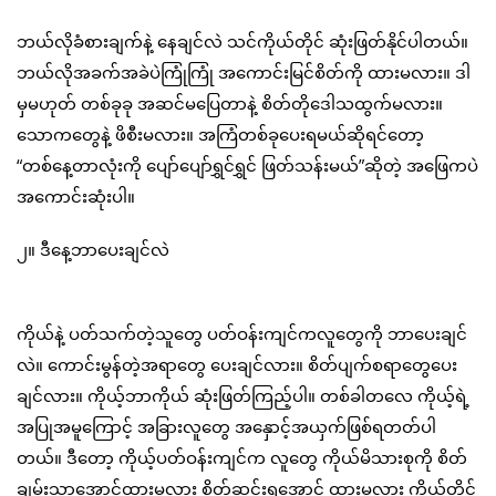
ဘယ်လိုခံစားချက်နဲ့ နေချင်လဲ သင်ကိုယ်တိုင် ဆုံးဖြတ်နိုင်ပါတယ်။
ဘယ်လိုအခက်အခဲပဲကြုံကြုံ အကောင်းမြင်စိတ်ကို ထားမလား။ ဒါ
မှမဟုတ် တစ်ခုခု အဆင်မပြေတာနဲ့ စိတ်တိုဒေါသထွက်မလား။
သောကတွေနဲ့ ဖိစီးမလား။ အကြံတစ်ခုပေးရမယ်ဆိုရင်တော့
“တစ်နေ့တာလုံးကို ပျော်ပျော်ရွှင်ရွှင် ဖြတ်သန်းမယ်”ဆိုတဲ့ အဖြေကပဲ
အကောင်းဆုံးပါ။
၂။ ဒီနေ့ဘာပေးချင်လဲ
ကိုယ်နဲ့ ပတ်သက်တဲ့သူတွေ ပတ်ဝန်းကျင်ကလူတွေကို ဘာပေးချင်
လဲ။ ကောင်းမွန်တဲ့အရာတွေ ပေးချင်လား။ စိတ်ပျက်စရာတွေပေး
ချင်လား။ ကိုယ့်ဘာကိုယ် ဆုံးဖြတ်ကြည့်ပါ။ တစ်ခါတလေ ကိုယ့်ရဲ့
အပြုအမူကြောင့် အခြားလူတွေ အနှောင့်အယှက်ဖြစ်ရတတ်ပါ
တယ်။ ဒီတော့ ကိုယ့်ပတ်ဝန်းကျင်က လူတွေ ကိုယ်မိသားစုကို စိတ်
ချမ်းသာအောင်ထားမလား စိတ်ဆင်းရအောင် ထားမလား ကိုယ်တိုင်