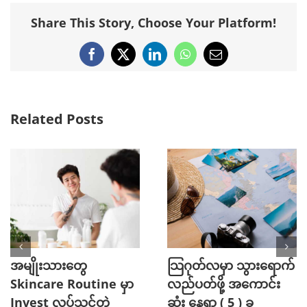
Share This Story, Choose Your Platform!
Facebook
X
LinkedIn
WhatsApp
Email
Related Posts
အမျိုးသားတွေ
သြဂုတ်လမှာ သွားရောက်
Skincare Routine မှာ
လည်ပတ်ဖို့ အကောင်း
Invest လုပ်သင့်တဲ့
ဆုံး နေရာ ( 5 ) ခု