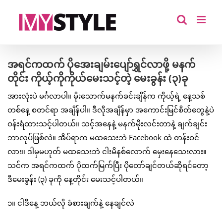
Skip
to
content
အရင်ကထက် ပိုအေးချမ်းပျော်ရွှင်လာဖို့ မနက်
တိုင်း ကိုယ့်ကိုကိုယ်မေးသင့်တဲ့ မေးခွန်း (၃)ခု
အားလုံးပဲ မင်္ဂလာပါ။ မိုးသောက်မနက်ခင်းချိန်က ကိုယ့်ရဲ့ နေ့သစ်
တစ်နေ့ စတင်ရာ အချိန်ပါ။ ဒီလိုအချိန်မှာ အကောင်းမြင်စိတ်တွေနဲ့ပဲ
ဝန်းရံထားသင့်ပါတယ်။ သင့်အနေနဲ့ မနက်မိုးလင်းတာနဲ့ ချက်ချင်း
ဘာလုပ်ဖြစ်လဲ။ အိပ်ရာက မထသေးဘဲ Facebook ထဲ တန်းဝင်
လား။ ဒါမှမဟုတ် မထသေးဘဲ ငါးမိနစ်လောက် မှေးနေသေးလား။
သင်က အရင်ကထက် ပိုထက်မြက်ပြီး ပိုတော်ချင်တယ်ဆိုရင်တော့
ဒီမေးခွန်း (၃) ခုကို နေ့တိုင်း မေးသင့်ပါတယ်။
၁။ ငါဒီနေ့ ဘယ်လို ခံစားချက်နဲ့ နေချင်လဲ