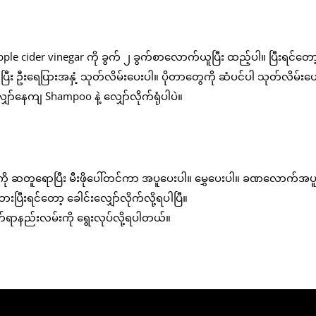
ple cider vinegar ကို ခွက် ၂ ခွက်စာလောက်ယူပြီး ထည့်ပါ။ ပြီးရင်တော့
ြီး ဦးရေပြားအနှံ့ သုတ်လိမ်းပေးပါ။ ပိုတာတွေကို ဆံပင်ပါ သုတ်လိမ်းပ
ှော်နေကျ Shampoo နဲ့ လျှော်လိုက်ရုံပါပဲ။
၂ ဇွန်းကို ဆတူရောပြီး မီးဖိုပေါ်တင်ကာ အပူပေးပါ။ မွှေပေးပါ။ ခဏလောက်အပ
းပြီးရင်တော့ ခေါင်းလျှော်လိုက်လို့ရပါပြီ။
က်ရာနည်းလမ်းကို ရွေးလုပ်လို့ရပါတယ်။