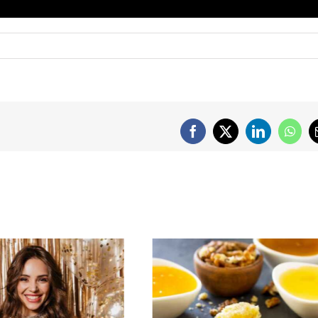
Facebook
X
LinkedIn
What