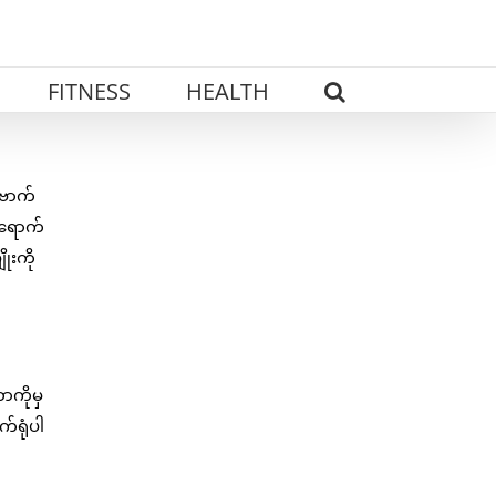
FITNESS
HEALTH
ဗောက်
ိရောက်
ုးကို
ာကိုမှ
က်ရုံပါ