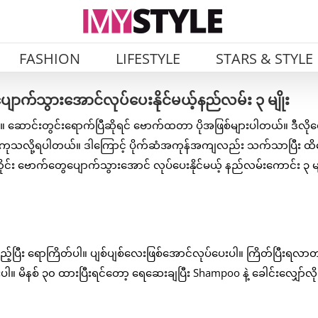
FASHION
LIFESTYLE
STARS & STYLE
က်သွားအောင်လုပ်ပေးနိုင်မယ့်နည်လမ်း ၃ မျိုး
ဆောင်းတွင်းရောက်ပြီဆိုရင် ဗောက်ထတာ ပိုအဖြစ်များပါတယ်။ ဒီလို
နဲ့ ကုသလို့ရပါတယ်။ ဒါကြောင့် ပိုက်ဆံအကုန်အကျလည်း သက်သာပြီး ထ
်း ဗောက်တွေပျောက်သွားအောင် လုပ်ပေးနိုင်မယ့် နည်လမ်းကောင်း ၃ မျိ
ည့်ပြီး ရောကြိတ်ပါ။ ပျစ်ပျစ်လေးဖြစ်အောင်လုပ်ပေးပါ။ ကြိတ်ပြီးရလာတ
းပါ။ မိနစ် ၃၀ ထားပြီးရင်တော့ ရေဆေးချပြီး Shampoo နဲ့ ခေါင်းလျှော်လို