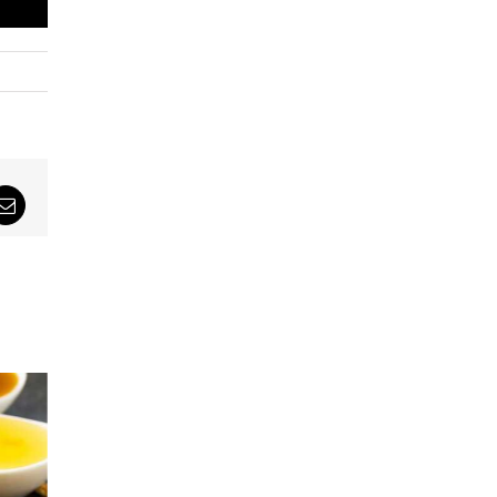
sApp
Email