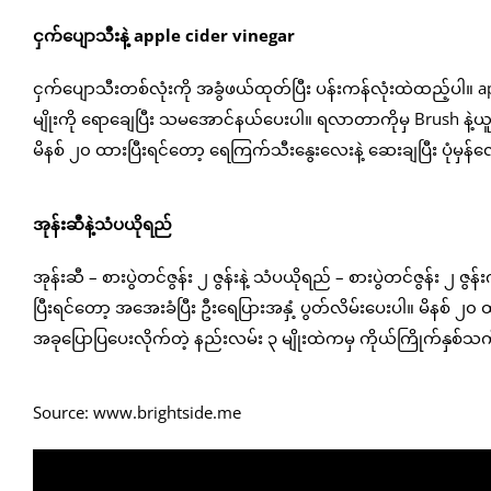
ငှက်ပျောသီးနဲ့ apple cider vinegar
ငှက်ပျောသီးတစ်လုံးကို အခွံဖယ်ထုတ်ပြီး ပန်းကန်လုံးထဲထည့်ပါ။ ap
မျိုးကို ရောချေပြီး သမအောင်နယ်ပေးပါ။ ရလာတာကိုမှ Brush နဲ့ယူပ
မိနစ် ၂၀ ထားပြီးရင်တော့ ရေကြက်သီးနွေးလေးနဲ့ ဆေးချပြီး ပုံမှန်လျ
အုန်းဆီနဲ့သံပယိုရည်
အုန်းဆီ – စားပွဲတင်ဇွန်း ၂ ဇွန်းနဲ့ သံပယိုရည် – စားပွဲတင်ဇွန်း 
ပြီးရင်တော့ အအေးခံပြီး ဦးရေပြားအနှံ့ ပွတ်လိမ်းပေးပါ။ မိနစ် ၂၀ ထာ
အခုပြောပြပေးလိုက်တဲ့ နည်းလမ်း ၃ မျိုးထဲကမှ ကိုယ်ကြိုက်နှစ်သ
Source: www.brightside.me