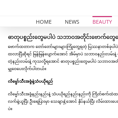
Skip
to
content
HOME
NEWS
BEAUTY
ဓာတုပစ္စည်းတွေမပါပဲ သဘာဝအတိုင်းဗောက်တွေပျော
ဗောက်ထတာက တော်တော်များများကြုံတွေ့ရတဲ့ ပြဿနာတစ်ခုပါပဲ။ 
ထလာပြီဆိုရင် မြန်မြန်ပျောက်အောင် အိမ်မှာပဲ သဘာဝနည်းလမ်း
တဲ့နည်းလမ်းနဲ့ ကုသလို့ရအောင် ဓာတုပစ္စည်းတွေမပါပဲ သဘာဝအတိုင
မျှဝေပေးလိုက်ပါတယ်။
လိမ္မော်သီးအခွံနဲ့သံပယိုရည်
လိမ္မော်သီးအခွံနည်းနည်းနဲ့ သံပယိုရည်နည်းနည်းကို ကြိတ်စက်ထဲထ
လက်နဲ့ယူပြီး ဦးရေပြားမှာ သေချာနှံ့အောင် နှိပ်နယ်ပြီး လိမ်းထားပေ
ပဲ။