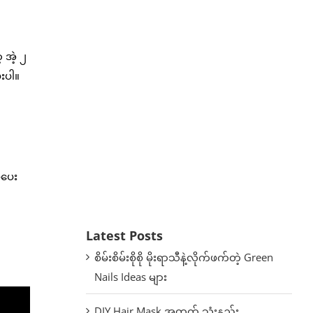
 အဲ့ ၂
ေးပါ။
ူပေး
Latest Posts
စိမ်းစိမ်းစိုစို မိုးရာသီနဲ့လိုက်ဖက်တဲ့ Green
Nails Ideas များ
DIY Hair Mask အတွက် သုံးနည်း