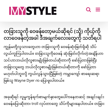
Skip
to
content
တခြားသူကို ဝေဖန်တော့မယ်ဆိုရင် (သို့) ကိုယ့်ကို
လာဝေဖန်တဲ့အခါ ဒီအချက်လေးတွေကို သတိရပါ
ကျွန်မတို့လူသားတွေဟာ တခြားသူကို ဝေဖန်ဆုံးဖြတ်ဖို့ဆို သိပ်
လွယ်ကူကြပါတယ်။ တခြားသူကိုဝေဖန် ဆုံးဖြတ်လိုက်တဲ့အချိန်ဟာ
သင်ဟာဘယ်လိုလူစားမျိုးဖြစ်တယ်ဆိုတာကို ဖော်ပြတာဖြစ်ပြီး
တခြားသူတွေ ဘယ်လိုလူစားမျိုးဖြစ်တယ်ဆိုတာကို ဖော်ပြတာ
မဟုတ်ပါဘူးလို့ ကွယ်လွန်သွားပြီဖြစ်တဲ့ ကမ္ဘာကျော် စာရေးဆရာ
ဖြစ်သူ Wayne Dyer က ပြောဖူးပါတယ်။
အခုဆိုရင် လူမှုကွန်ရက်စာမျက်နှာတွေပေါ်ကနေတဆင့် အချင်းချင်း
ဝေဖန်ပြောဆိုတာ၊ troll လုပ်တာတွေ သိပ်ကိုများနေပါတယ်။ တခြား