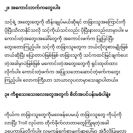
၂။ အကောင်းဘက်ကတွေးပါ။
သင့်ရဲ့ အတွေးတွေကို ထိန်းချုပ်မယ်ဆိုရင် တခြားသူအကြောင်းကို
ပိုပြီးသိလာနိုင်သလို သင့်ကိုယ်သင်လည်း ပိုပြီးနားလည်လာမှာပါ။ မ
ကောင်းတဲ့အတွေးအခေါ်တွေကို အကောင်းဖက်က ပြုပြင်ပြီး
တွေးတောကြည့်ပါ။ သင့်ကို တခြားသူတွေက ဘယ်လိုလူစားမျိုးဖြစ်
တယ်ဆိုပြီး ပြောတာပဲဖြစ်ဖြစ် တခြားသူကို သင်ကထင်မြင်ချက်ပေး
တဲ့အခါမှာပဲဖြစ်ဖြစ် မကောင်းတဲ့အတွေးတွေကို ရှင်းထုတ်ထား
လိုက်ပါ။ ကောင်းတဲ့ဖက်က အပြုသဘောဆောင်တဲ့ဖက်ကတွေး
ကြည့်ပါ။ လောကကြီးဟာ သာယာလှပလာမှာသေချာပါတယ်။
၃။ ကိစ္စသေးသေးလေးတွေအတွက် စိတ်အပင်ပန်းမခံပါနဲ့။
ကိုယ်က တခြားသူတွေကိုမဝေဖန်ပေမယ့် တခြားသူတွေ ကိုယ့်ကို
လာပြီး Troll လုပ်တာ တိုက်ခိုက်လာတာတွေကြုံရတဲ့အခါ
ဥပေက္ခာပြုလိုက်ပါ။ လူမှုကွန်ရက်စာမျက်နှာပေါ်မှာ အဲဒီလိုပြုမူလာ