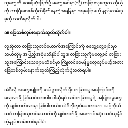
သူတွေကို ဝေဖန်ဆုံးဖြတ်ဖို့ မတွေးခင်မှာ(သို့) တခြားသူတွေက ကိုယ့်
ကို လာပြီးဝေဖန်တိုက်ခိုက်နေတဲ့အချိန်မှာ အခုပြောမယ့် နည်းလမ်း၃
ခုကို သတိရလိုက်ပါ။
၁။ ခြေတစ်လှမ်းနောက်ဆုတ်လိုက်ပါ။
လူဆိုတာ တခြားသူတစ်ယောက်အကြောင်းကို စတွေ့တွေ့ချင်းမှာ
ဘယ်လိုမှ အပြည့်အစုံမသိနိုင်ပါဘူး။ တခြားသူကိုမတွေ့ခင် တခြား
သူအကြောင်းသေချာမသိခင်မှာ ကြိုတင်ဝေဖန်မှုတွေလုပ်မယ့်အစား
ခြေတစ်လှမ်းနောက်ဆုတ်ကြည့်လိုက်ဖို့သတိရပါ။
အဲဒီလို အတွေးမျိုးကို ဖယ်ရှားလိုက်ပြီး တခြားသူအကြောင်းကို
လေ့လာဖို့ ပြင်ဆင်ထားပါ။ ဒါဆိုရင် သင်တခြားသူရဲ့ အပြုအမူတွေ
ကို ချစ်တတ်လာမှာဖြစ်ပါတယ်။ အဲဒီလိုလုပ်ပေးတာဟာ သင့်ကိုယ်
သင် တခြားသူတစ်ယောက်ကို ချစ်တတ်ဖို့ အကောင်းဆုံး သင်ယူနိုင်
တဲ့နည်းလမ်းတစ်ခုပါပဲ။