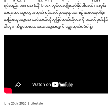
ရင်လည်း ban တာ (သို့) block လုပ်တာမျိုးလုပ်နိုင်ပါတယ်။ အမုန်း
တရားထားသူတွေအတွက် ရင်ဘတ်မှာနေရာပေး စဉ်းစားမနေပါနဲ့။
တခြားသူတွေဟာ သင်ဘယ်လိုလူဖြစ်တယ်ဆိုတာကို မသတ်မှတ်နိုင်
ပါဘူး။ ကိစ္စသေးသေးလေးတွေအတွက် ချွေးထွက်မခံပါနဲ့။
June 26th, 2020
|
Lifestyle