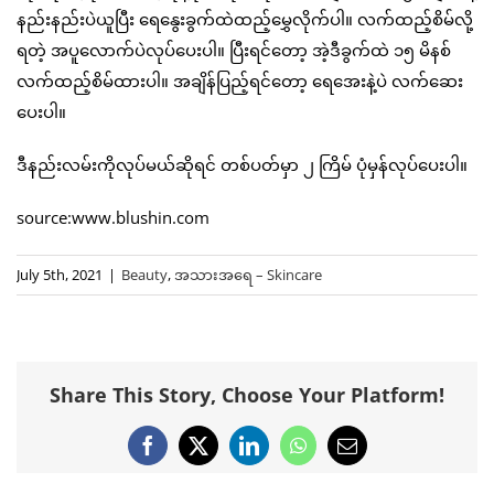
နည်းနည်းပဲယူပြီး ရေနွေးခွက်ထဲထည့်မွှေလိုက်ပါ။ လက်ထည့်စိမ်လို့
ရတဲ့ အပူလောက်ပဲလုပ်ပေးပါ။ ပြီးရင်တော့ အဲ့ဒီခွက်ထဲ ၁၅ မိနစ်
လက်ထည့်စိမ်ထားပါ။ အချိန်ပြည့်ရင်တော့ ရေအေးနဲ့ပဲ လက်ဆေး
ပေးပါ။
ဒီနည်းလမ်းကိုလုပ်မယ်ဆိုရင် တစ်ပတ်မှာ ၂ ကြိမ် ပုံမှန်လုပ်ပေးပါ။
source:www.blushin.com
July 5th, 2021
|
Beauty
,
အသားအရေ – Skincare
Share This Story, Choose Your Platform!
Facebook
X
LinkedIn
WhatsApp
Email