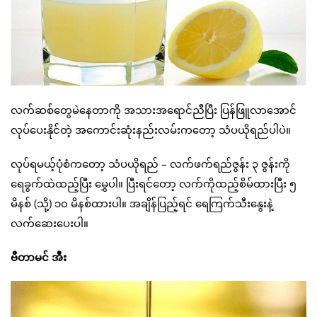
လက်ဆစ်တွေမဲနေတာကို အသားအရောင်ညီပြီး ပြန်ဖြူလာအောင်
လုပ်ပေးနိုင်တဲ့ အကောင်းဆုံးနည်းလမ်းကတော့ သံပယိုရည်ပါပဲ။
လုပ်ရမယ့်ပုံစံကတော့ သံပယိုရည် – လက်ဖက်ရည်ဇွန်း ၃ ဇွန်းကို
ရေခွက်ထဲထည့်ပြီး မွှေပါ။ ပြီးရင်တော့ လက်ကိုထည့်စိမ်ထားပြီး ၅
မိနစ် (သို့) ၁၀ မိနစ်ထားပါ။ အချိန်ပြည့်ရင် ရေကြက်သီးနွေးနဲ့
လက်ဆေးပေးပါ။
ဗီတာမင် အီး