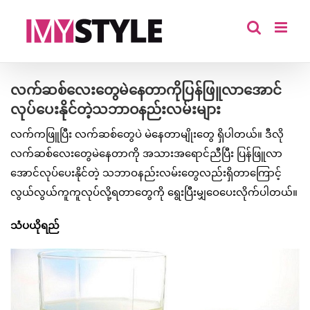
Skip
to
content
လက်ဆစ်လေးတွေမဲနေတာကိုပြန်ဖြူလာအောင်
လုပ်ပေးနိုင်တဲ့သဘာဝနည်းလမ်းများ
လက်ကဖြူပြီး လက်ဆစ်တွေပဲ မဲနေတာမျိုးတွေ ရှိပါတယ်။ ဒီလို
လက်ဆစ်လေးတွေမဲနေတာကို အသားအရောင်ညီပြီး ပြန်ဖြူလာ
အောင်လုပ်ပေးနိုင်တဲ့ သဘာဝနည်းလမ်းတွေလည်းရှိတာကြောင့်
လွယ်လွယ်ကူကူလုပ်လို့ရတာတွေကို ရွေးပြီးမျှဝေပေးလိုက်ပါတယ်။
သံပယိုရည်