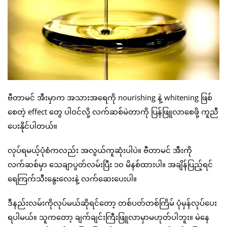
ဗီတာမင် အီးမှာက အသားအရေကို nourishing နဲ့ whitening ဖြစ်
စေတဲ့ effect တွေ ပါဝင်လို့ လက်ဆစ်မဲတာကို ပြန်ဖြူလာစေဖို့ ကူညီ
ပေးနိုင်ပါတယ်။
လုပ်ရမယ့်ပုံစံကလည်း အလွယ်ကူဆုံးပါပဲ။ ဗီတာမင် အီးကို
လက်ဆစ်မှာ သေချာပွတ်လမ်းပြီး ၁၀ မိနစ်ထားပါ။ အချိန်ပြည့်ရင်
ရေကြက်သီးနွေးလေးနဲ့ လက်ဆေးပေးပါ။
ဒီနည်းလမ်းကိုလုပ်မယ်ဆိုရင်တော့ တစ်ပတ်တစ်ကြိမ် ပုံမှန်လုပ်ပေး
ရပါမယ်။ သူကတော့ ချက်ချင်းကြီးဖြူလာမှာမဟုတ်ပါဘူး။ မဲနေ