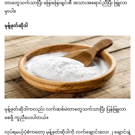
တာတွေသက်သာပြီး ဖြေးဖြေးချင်းစီ အသားအရောင်ညီပြီး ဖြူလာ
မှာပါ။
မုန့်ဖုတ်ဆိုဒါ
မုန့်ဖုတ်ဆိုဒါကလည်း လက်ဆစ်မဲတာတွေသက်သာပြီး ပြန်ဖြူလာ
စေဖို့ ကူညီပေးပါတယ်။
လုပ်ရမယ့်ပုံစံကတော့ မုန့်ဖုတ်ဆိုဒါကို လက်ချောင်းလေး ၂ ချောင်းနဲ့