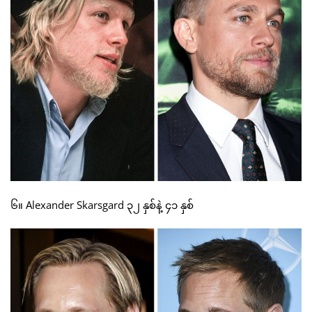
၆။ Alexander Skarsgard ၃၂ နှစ်နဲ့ ၄၁ နှစ်