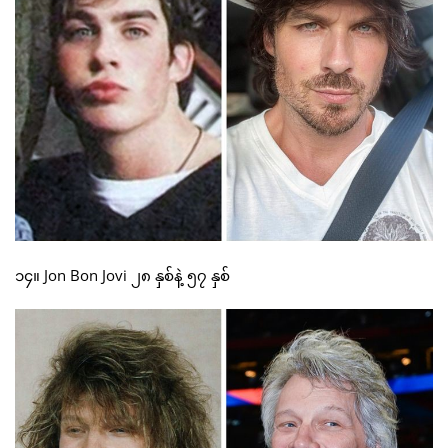
၁၄။ Jon Bon Jovi ၂၈ နှစ်နဲ့ ၅၇ နှစ်