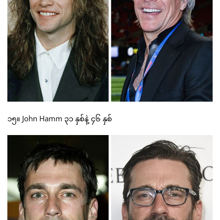
၁၅။ John Hamm ၃၁ နှစ်နဲ့ ၄၆ နှစ်