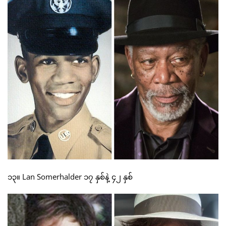
၁၃။ Lan Somerhalder ၁၇ နှစ်နဲ့ ၄၂ နှစ်