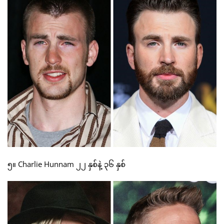
၅။ Charlie Hunnam ၂၂ နှစ်နဲ့ ၃၆ နှစ်