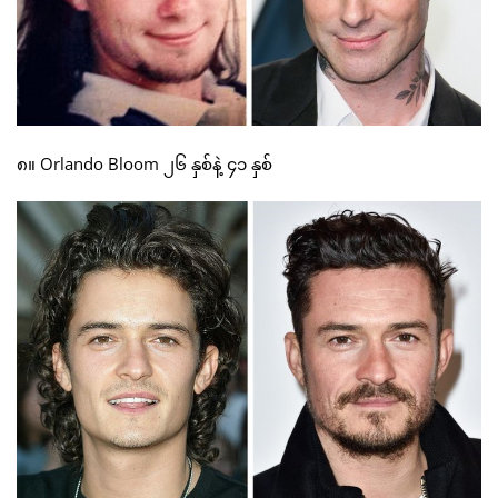
၈။ Orlando Bloom ၂၆ နှစ်နဲ့ ၄၁ နှစ်