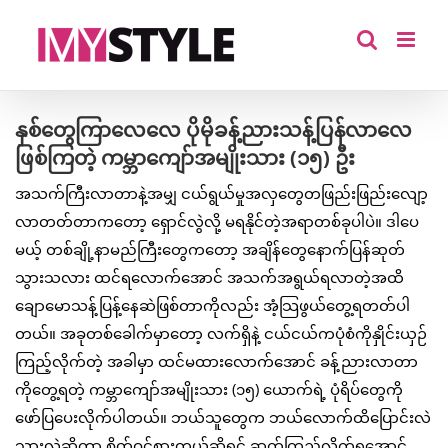
Skip
to
content
နှစ်တွေကြာလေလေ ပိုမိုခန့်ညားသန့်ပြန်လာလေ
ဖြစ်ကြတဲ့ ကမ္ဘာကျော်အမျိုးသား (၁၅) ဦး
အသက်ကြီးလာတာနဲ့အမျှ ငယ်ရွယ်မှုအလှတွေတဖြည်းဖြည်းလျော့
လာတတ်တာကတော့ ရှောင်လွဲလို့ မရနိုင်တဲ့အရာတစ်ခုပါပဲ။ ဒါပေ
မယ့် တစ်ချို့နာမည်ကြီးတွေကတော့ အချိန်တွေနောက်ပြန်ဆုတ်
သွားသလား ထင်ရလောက်အောင် အသက်အရွယ်ရလာတဲ့အထိ
ချောမောသန့်ပြန့်နေဆဲဖြစ်တာကိုလည်း အံ့သြဖွယ်တွေ့ရတတ်ပါ
တယ်။ အခုတစ်ခေါက်မှာတော့ လက်ရှိနဲ့ ငယ်ငယ်ကပုံစံကိုနှိုင်းယှဉ်
ကြည့်လိုက်တဲ့ အခါမှာ ထင်မထားလောက်အောင် ခန့်ညားလာတာ
ကိုတွေ့ရတဲ့ ကမ္ဘာကျော်အမျိုးသား (၁၅) ယောက်ရဲ့ ပုံရိပ်တွေကို
ဖော်ပြပေးလိုက်ပါတယ်။ ဘယ်သူတွေက ဘယ်လောက်ထိပြောင်းလဲ
သွားလဲဆိုတာ စိတ်ဝင်စားတယ်ဆိုရင် ဆက်ကြည့်လိုက်ရအောင်