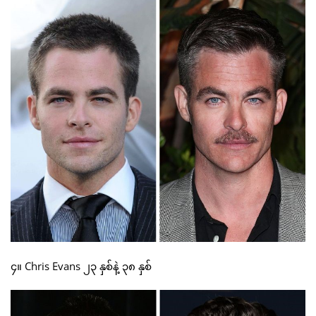
၄။ Chris Evans ၂၃ နှစ်နဲ့ ၃၈ နှစ်