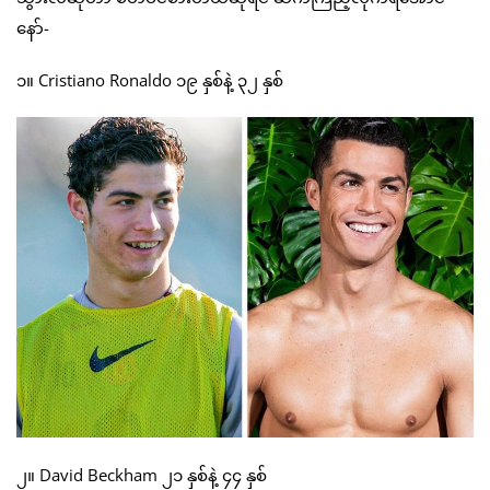
နော်-
၁။ Cristiano Ronaldo ၁၉ နှစ်နဲ့ ၃၂ နှစ်
၂။ David Beckham ၂၁ နှစ်နဲ့ ၄၄ နှစ်