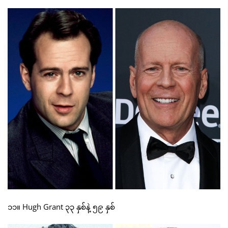
၁၁။ Hugh Grant ၃၃ နှစ်နဲ့ ၅၉ နှစ်