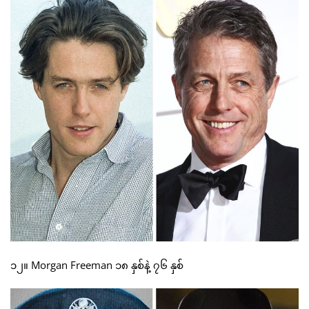
၁၂။ Morgan Freeman ၁၈ နှစ်နဲ့ ၇၆ နှစ်