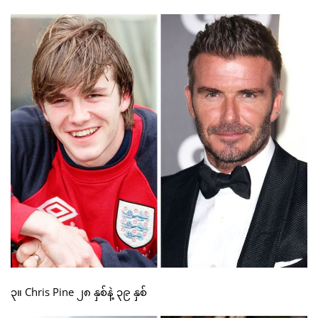
၃။ Chris Pine ၂၈ နှစ်နဲ့ ၃၉ နှစ်