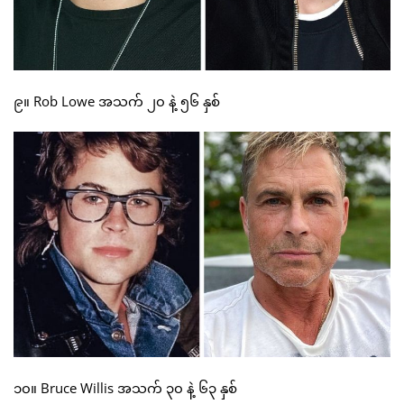
၉။ Rob Lowe အသက် ၂၀ နဲ့ ၅၆ နှစ်
၁၀။ Bruce Willis အသက် ၃၀ နဲ့ ၆၃ နှစ်