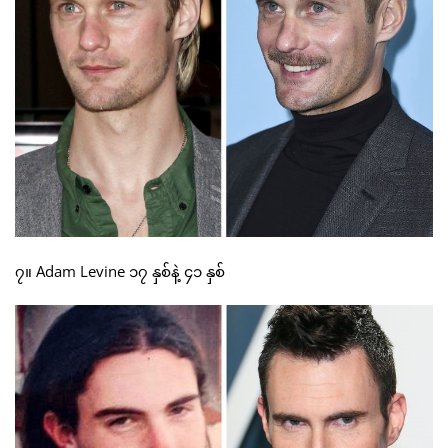
၇။ Adam Levine ၁၇ နှစ်နဲ့ ၄၁ နှစ်