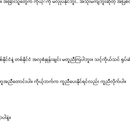
။ အခြားသူတွေက ကိုယ့််ကို မလုုပ်နိုင်ဘူး.. အသုံးမကျဘူးဆိုတဲ့ အပြစ
ဲ့ တစ်နိုင်ငံ အလှစံနှုန်းချင်း မတူညီကြပါဘူး။ သင့်ကိုယ်သင် ရုပ်ဆိ
က အကူအညီတောင်းပါ။ ကိုယ့်ဘက်က ကူညီပေးနိုင်ရင်လည်း ကူညီလိုက်ပါ။
ပါနဲ့။