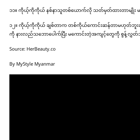
၁၁။ ကိုယ့်ကိုကိုယ် နစ်နာသူတစ်ယောက်လို သတ်မှတ်ထားတာမျိုး မလ
၁၂။ ကိုယ့်ကိုကိုယ် ချစ်တာက တစ်ကိုယ်ကောင်းဆန်တာမဟုတ်ဘူးဆိ
ကို နားလည်သဘောပေါက်ပြီး မကောင်းတဲ့အကျင့်တွေကို စွန့်လွှတ
Source: HerBeauty.co
By MyStyle Myanmar