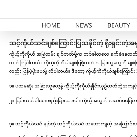
Skip
to
content
HOME
NEWS
BEAUTY
သင့်ကိုယ်သင်ချစ်ကြောင်းပြသနိုင်တဲ့ ရိုးရှင်းတဲ့
ကိုယ့်ကိုကိုယ် အမြဲတမ်း ချစ်တတ်ဖို့က တစ်ခါတလေ ခက်ခဲနေတတ်ပါတယ်
တတ်ကြပါတယ်။ ကိုယ့်ကိုကိုယ်ချစ်ပြဖို့ထက် အခြားသူတွေကို ချစ်ပြ
လည်း ပြန်ပံ့ပိုးပေးဖို့ လိုပါတယ်။ ဒီတော့ ကိုယ့်ကိုကိုယ်ချစ်ကြော
၁။ ပထမဆုံး အခြားသူတွေနဲ့ ကိုယ့်ကိုကိုယ်နှိုင်းယှဉ်တတ်တဲ့အကျင့်
၂။ ငြင်းတတ်ပါစေ။ စည်းခြားထားပါ။ ကိုယ့်အတွက် အဆင်မပြေတာအတ
၃။ သင့်ကိုယ်သင် ချစ်တဲ့ သင့်ကိုယ်သင် သဘောကျတဲ့ အကြောင်းအရ