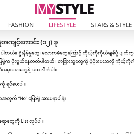
FASHION
LIFESTYLE
STARS & STYLE
အမူအကျင့်ကောင်း (၁၂) ခု
။ ရှုံးနိမ့်မှုတွေ၊ လောကဓံတွေကြောင့် ကိုယ့်ကိုကိုယ်ချစ်ဖို့ ပျက်က
ဖို့က ပိုလွယ်နေတတ်ပါတယ်။ တခြားသူတွေကို ပံ့ပိုးပေးသလို ကိုယ့်ကိုက
င်း ဒီအမူအရာတွေနဲ့ ပြသလိုက်ပါ။
ကို ရပ်ပေးပါ။
ွက် “No” ပြောဖို့ အားမနာပါနဲ့။
ာတွေကို List လုပ်ပါ။