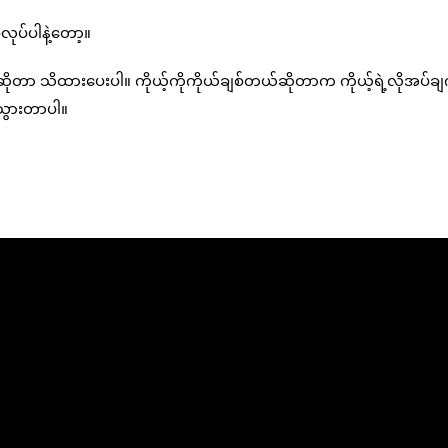
ုပ်ပါနဲ့တော့။
ုတာ သိထားပေးပါ။ ကိုယ့်ကိုကိုယ်ချစ်တယ်ဆိုတာက ကိုယ့်ရဲ့လိုအပ်ခ
်သွားတာပါ။