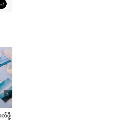
sApp
Email
်ဖို့
သြဂုတ်လမှာ စောင့်ကြည့်သင့်တဲ့ K-
အိပ်ရေ
Dramas အသစ်များ
အကောင်