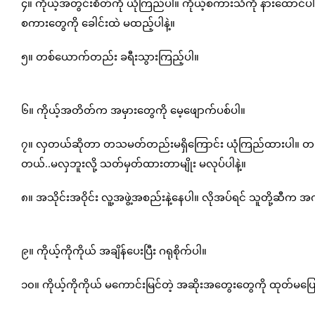
၄။ ကိုယ့်အတွင်းစိတ်ကို ယုံကြည်ပါ။ ကိုယ့်စကားသံကို နားထောင်ပါ
စကားတွေကို ခေါင်းထဲ မထည့်ပါနဲ့။
၅။ တစ်ယောက်တည်း ခရီးသွားကြည့်ပါ။
၆။ ကိုယ့်အတိတ်က အမှားတွေကို မေ့ဖျောက်ပစ်ပါ။
၇။ လှတယ်ဆိုတာ တသမတ်တည်းမရှိကြောင်း ယုံကြည်ထားပါ။ တစ်နိုင်ငံန
တယ်..မလှဘူးလို့ သတ်မှတ်ထားတာမျိုး မလုပ်ပါနဲ့။
၈။ အသိုင်းအဝိုင်း လူ့အဖွဲ့အစည်းနဲ့နေပါ။ လိုအပ်ရင် သူတို့ဆီ
၉။ ကိုယ့်ကိုကိုယ် အချိန်ပေးပြီး ဂရုစိုက်ပါ။
၁၀။ ကိုယ့်ကိုကိုယ် မကောင်းမြင်တဲ့ အဆိုးအတွေးတွေကို ထုတ်မပြော