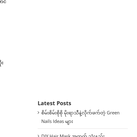
်တင်
ုး
Latest Posts
စိမ်းစိမ်းစိုစို မိုးရာသီနဲ့လိုက်ဖက်တဲ့ Green
Nails Ideas များ
DIY Hair Mask အတွက် သုံးနည်း