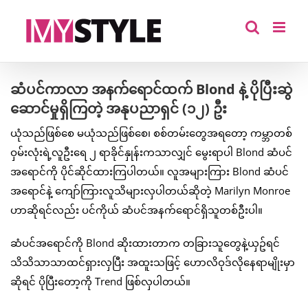
Skip
to
content
ဆံပင်ကာလာ အနက်ရောင်ထက် Blond နဲ့ ပိုပြီးဆွဲ
ဆောင်မှုရှိကြတဲ့ အနုပညာရှင် (၁၂) ဦး
ယုံသည်ဖြစ်စေ မယုံသည်ဖြစ်စေ၊ စစ်တမ်းတွေအရတော့ ကမ္ဘာတစ်
ဝှမ်းလုံးရဲ့လူဦးရေ ၂ ရာခိုင်နှုန်းကသာလျှင် မွေးရာပါ Blond ဆံပင်
အရောင်ကို ပိုင်ဆိုင်ထားကြပါတယ်။ လူအများကြား Blond ဆံပင်
အရောင်နဲ့ ကျော်ကြားလူသိများလှပါတယ်ဆိုတဲ့ Marilyn Monroe
ဟာဆိုရင်လည်း ပင်ကိုယ် ဆံပင်အနက်ရောင်ရှိသူတစ်ဦးပါ။
ဆံပင်အရောင်ကို Blond ဆိုးထားတာက တခြားသူတွေနဲ့ယှဥ်ရင်
သိသိသာသာထင်ရှားလှပြီး အထူးသဖြင့် ဟောလိဝုဒ်လိုနေရာမျိုးမှာ
ဆိုရင် ပိုပြီးတော့ကို Trend ဖြစ်လှပါတယ်။