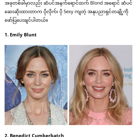
အခုတစ်ခါမှာလည်း ဆံပင်အနက်ရောင်ထက် Blond အရောင် ဆံပင်
ဆေးဆိုးထားတာက ပိုလိုက်၊ ပို Sexy ကျတဲ့ အနုပညာရှင်တချို့ကို
ဖော်ပြပေးချင်ပါတယ်။
1. Emily Blunt
2. Benedict Cumberbatch