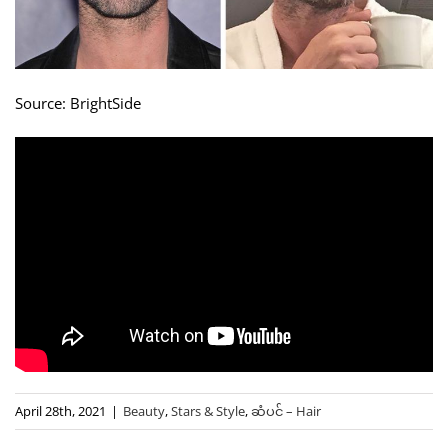
Source: BrightSide
April 28th, 2021
|
Beauty
,
Stars & Style
,
ဆံပင် – Hair