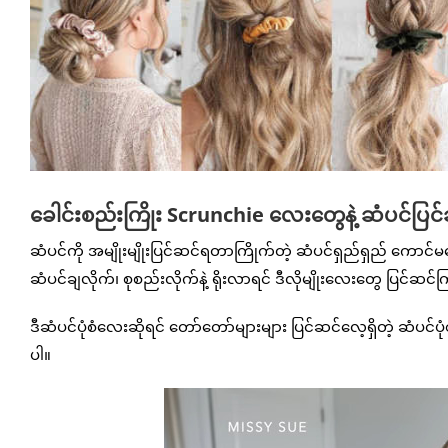
ခေါင်းစည်းကြိုး Scrunchie လေးတွေနဲ့ ဆံပင်ပြင်
ဆံပင်ကို အမျိုးမျိုးပြင်ဆင်ရတာကြိုက်တဲ့ ဆံပင်ရှည်ရှည် ကောင်
ဆံပင်ချလိုက်၊ စုစည်းလိုက်နဲ့ ရိုးလာရင် ဒီလိုမျိုးလေးတွေ ပြင်ဆင်
ဒီဆံပင်ပုံစံလေးဆိုရင် တော်တော်များများ ပြင်ဆင်လေ့ရှိတဲ့ ဆံပင်ပ
ပါ။