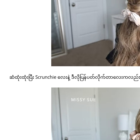
ဆံထုံးထုံးပြီး Scrunchie လေးနဲ့ ဒီလိုပြန်ပတ်လိုက်တာလေးကလည်း 