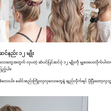
ဆင်နည်း ၁၂ မျိုး
မလေးတွေအတွက် လှပတဲ့ ဆံပင်ပြင်ဆင်ပုံ ၁၂ မျိုးကို မျှဝေပေးလိုက်ပါတ
ကြည့်ပါ။
ုံစံလေးပါ။ ခေါင်းစည်းကြိုးလှလှလေးတွေနဲ့ ချည်လိုက်ရင် ပိုပြီးတော့လှသွ