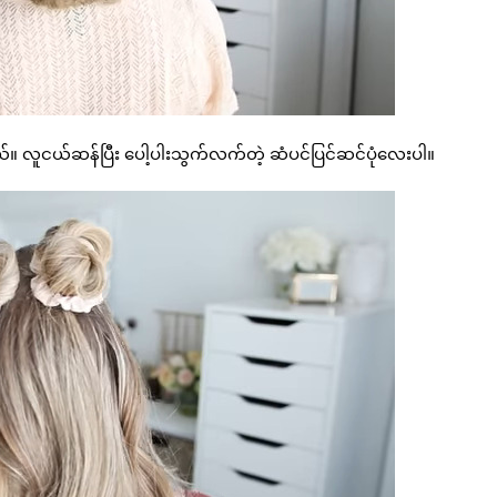
 လူငယ်ဆန်ပြီး ပေါ့ပါးသွက်လက်တဲ့ ဆံပင်ပြင်ဆင်ပုံလေးပါ။