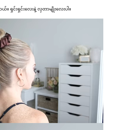
တယ်။ ရှင်းရှင်းလေးနဲ့ လှတာမျိုးလေးပါ။