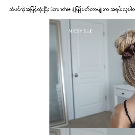
ဆံပင်ကိုအမြင့်ထုံးပြီး Scrunchie နဲ့ပြန်ပတ်တာမျိုးက အရမ်းလှပါ