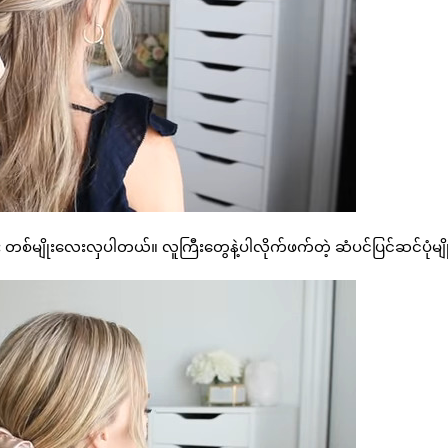
တစ်မျိုးလေးလှပါတယ်။ လူကြီးတွေနဲ့ပါလိုက်ဖက်တဲ့ ဆံပင်ပြင်ဆင်ပုံမျိ