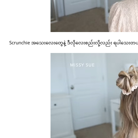
Scrunchie အသေးလေးတွေနဲ့ ဒီလိုလေးစည်းလို့လည်း ရပါသေးတယ်။