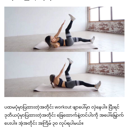
ပထမပုံမှာပြထားတဲ့အတိုင်း workout ဖျာပေါ်မှာ လှဲနေပါ။ ပြီးရင်
ဒုတိယပုံမှာပြထားတဲ့အတိုင်း ခြေထောက်နဲ့တင်ပါးကို အပေါ်မြှောက်
ပေးပါ။ အဲ့အတိုင်း အကြိမ် ၃၀ လုပ်ရပါမယ်။