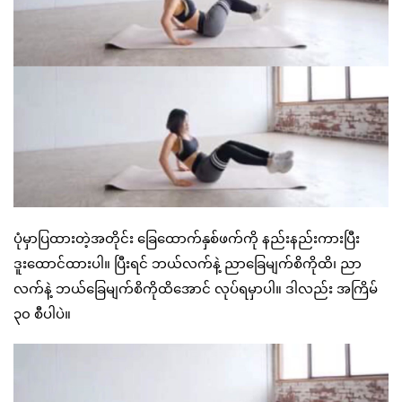
ပုံမှာပြထားတဲ့အတိုင်း ခြေထောက်နှစ်ဖက်ကို နည်းနည်းကားပြီး
ဒူးထောင်ထားပါ။ ပြီးရင် ဘယ်လက်နဲ့ ညာခြေမျက်စိကိုထိ၊ ညာ
လက်နဲ့ ဘယ်ခြေမျက်စိကိုထိအောင် လုပ်ရမှာပါ။ ဒါလည်း အကြိမ်
၃၀ စီပါပဲ။