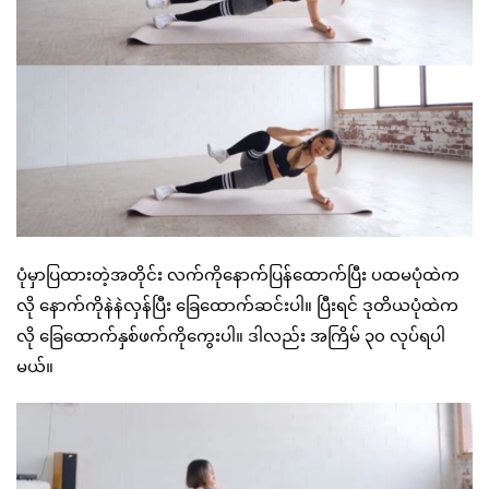
ပုံမှာပြထားတဲ့အတိုင်း လက်ကိုနောက်ပြန်ထောက်ပြီး ပထမပုံထဲက
လို နောက်ကိုနဲနဲလှန်ပြီး ခြေထောက်ဆင်းပါ။ ပြီးရင် ဒုတိယပုံထဲက
လို ခြေထောက်နှစ်ဖက်ကိုကွေးပါ။ ဒါလည်း အကြိမ် ၃၀ လုပ်ရပါ
မယ်။