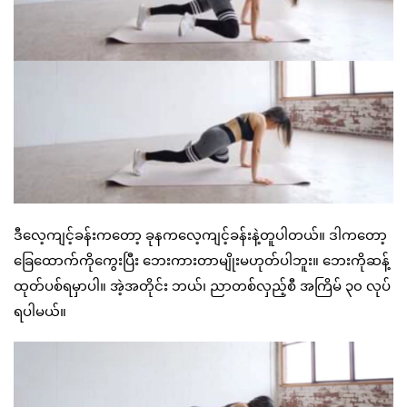
ဒီလေ့ကျင့်ခန်းကတော့ ခုနကလေ့ကျင့်ခန်းနဲ့တူပါတယ်။ ဒါကတော့
ခြေထောက်ကိုကွေးပြီး ဘေးကားတာမျိုးမဟုတ်ပါဘူး။ ဘေးကိုဆန့်
ထုတ်ပစ်ရမှာပါ။ အဲ့အတိုင်း ဘယ်၊ ညာတစ်လှည့်စီ အကြိမ် ၃၀ လုပ်
ရပါမယ်။