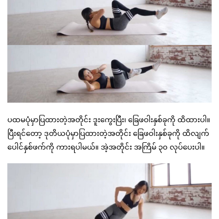
ပထမပုံမှာပြထားတဲ့အတိုင်း ဒူးကွေးပြီး၊ ခြေဖဝါးနှစ်ခုကို ထိထားပါ။
ပြီးရင်တော့ ဒုတိယပုံမှာပြထားတဲ့အတိုင်း ခြေဖဝါးနှစ်ခုကို ထိလျက်
ပေါင်နှစ်ဖက်ကို ကားရပါမယ်။ အဲ့အတိုင်း အကြိမ် ၃၀ လုပ်ပေးပါ။