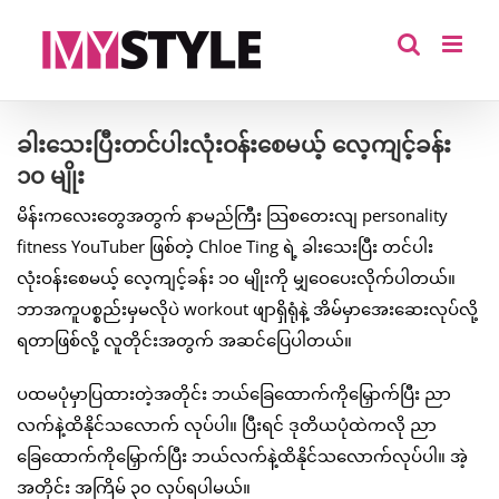
Skip
to
content
ခါးသေးပြီးတင်ပါးလုံးဝန်းစေမယ့် လေ့ကျင့်ခန်း
၁၀ မျိုး
မိန်းကလေးတွေအတွက် နာမည်ကြီး သြစတေးလျ personality
fitness YouTuber ဖြစ်တဲ့ Chloe Ting ရဲ့ ခါးသေးပြီး တင်ပါး
လုံးဝန်းစေမယ့် လေ့ကျင့်ခန်း ၁၀ မျိုးကို မျှဝေပေးလိုက်ပါတယ်။
ဘာအကူပစ္စည်းမှမလိုပဲ workout ဖျာရှိရုံနဲ့ အိမ်မှာအေးဆေးလုပ်လို့
ရတာဖြစ်လို့ လူတိုင်းအတွက် အဆင်ပြေပါတယ်။
ပထမပုံမှာပြထားတဲ့အတိုင်း ဘယ်ခြေထောက်ကိုမြှောက်ပြီး ညာ
လက်နဲ့ထိနိုင်သလောက် လုပ်ပါ။ ပြီးရင် ဒုတိယပုံထဲကလို ညာ
ခြေထောက်ကိုမြှောက်ပြီး ဘယ်လက်နဲ့ထိနိုင်သလောက်လုပ်ပါ။ အဲ့
အတိုင်း အကြိမ် ၃၀ လုပ်ရပါမယ်။