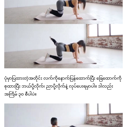
ပုံမှာပြထားတဲ့အတိုင်း လက်ကိုနောက်ပြန်ထောက်ပြီး ခြေထောက်ကို
စုထားပြီး ဘယ်ပို့လိုက်၊ ညာပို့လိုက်နဲ့ လုပ်ပေးရမှာပါ။ ဒါလည်း
အကြိမ် ၃၀ စီပါပဲ။