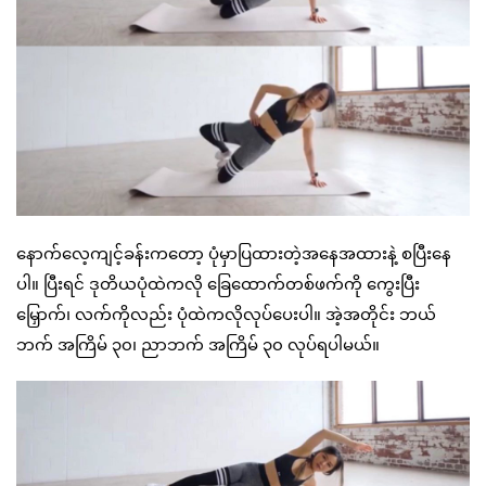
နောက်လေ့ကျင့်ခန်းကတော့ ပုံမှာပြထားတဲ့အနေအထားနဲ့ စပြီးနေ
ပါ။ ပြီးရင် ဒုတိယပုံထဲကလို ခြေထောက်တစ်ဖက်ကို ကွေးပြီး
မြှောက်၊ လက်ကိုလည်း ပုံထဲကလိုလုပ်ပေးပါ။ အဲ့အတိုင်း ဘယ်
ဘက် အကြိမ် ၃၀၊ ညာဘက် အကြိမ် ၃၀ လုပ်ရပါမယ်။