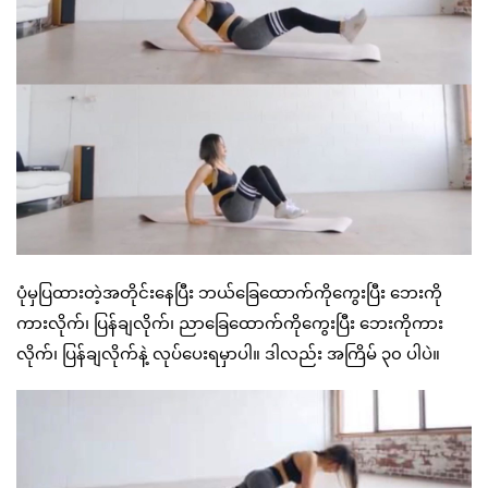
ပုံမှပြထားတဲ့အတိုင်းနေပြီး ဘယ်ခြေထောက်ကိုကွေးပြီး ဘေးကို
ကားလိုက်၊ ပြန်ချလိုက်၊ ညာခြေထောက်ကိုကွေးပြီး ဘေးကိုကား
လိုက်၊ ပြန်ချလိုက်နဲ့ လုပ်ပေးရမှာပါ။ ဒါလည်း အကြိမ် ၃၀ ပါပဲ။