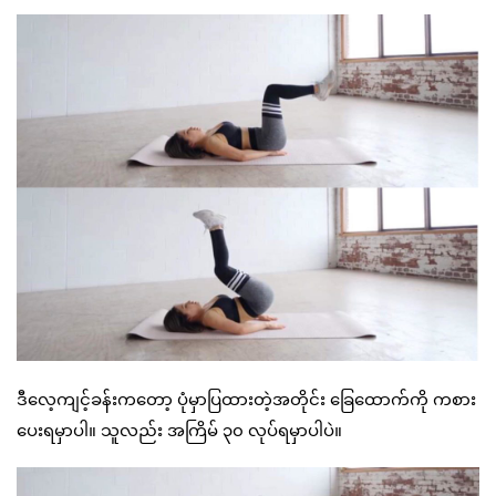
ဒီလေ့ကျင့်ခန်းကတော့ ပုံမှာပြထားတဲ့အတိုင်း ခြေထောက်ကို ကစား
ပေးရမှာပါ။ သူလည်း အကြိမ် ၃၀ လုပ်ရမှာပါပဲ။