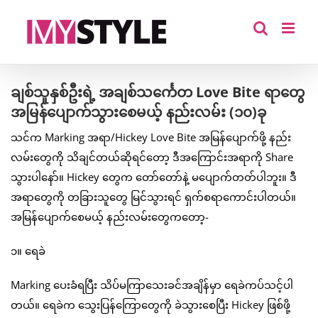
Skip
to
content
ချစ်သူနှစ်ဦးရဲ့ အချစ်သင်္ကေတ Love Bite ရာတွေ
အမြန်ပျောက်သွားစေမယ့် နည်းလမ်း (၁၀)ခု
သင်က Marking အရာ/Hickey Love Bite အမြန်ပျောက်ဖို့ နည်း
လမ်းတွေကို သိချင်တယ်ဆိုရင်တော့ ဒီအကြောင်းအရာကို Share
သွားပါနော်။ Hickey တွေက တော်တော်နဲ့ မပျောက်တတ်ပါဘူး။ ဒီ
အရာတွေကို တခြားသူတွေ မြင်သွားရင် ရှက်စရာကောင်းပါတယ်။
အမြန်ပျောက်စေမယ့် နည်းလမ်းတွေကတော့-
၁။ ရေခဲ
Marking ပေးခံရပြီး သိပ်မကြာသေးခင်အချိန်မှာ ရေခဲကပ်သင့်ပါ
တယ်။ ရေခဲက သွေးပြန်ကြောတွေကို ခဲသွားစေပြီး Hickey ဖြစ်ဖို့