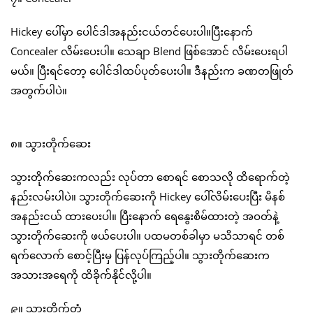
Hickey ပေါ်မှာ ပေါင်ဒါအနည်းငယ်တင်ပေးပါ။ပြီးနောက်
Concealer လိမ်းပေးပါ။ သေချာ Blend ဖြစ်အောင် လိမ်းပေးရပါ
မယ်။ ပြီးရင်တော့ ပေါင်ဒါထပ်ပုတ်ပေးပါ။ ဒီနည်းက ခဏတဖြုတ်
အတွက်ပါပဲ။
၈။ သွားတိုက်ဆေး
သွားတိုက်ဆေးကလည်း လုပ်တာ စောရင် စောသလို ထိရောက်တဲ့
နည်းလမ်းပါပဲ။ သွားတိုက်ဆေးကို Hickey ပေါ်လိမ်းပေးပြီး မိနစ်
အနည်းငယ် ထားပေးပါ။ ပြီးနောက် ရေနွေးစိမ်ထားတဲ့ အဝတ်နဲ့
သွားတိုက်ဆေးကို ဖယ်ပေးပါ။ ပထမတစ်ခါမှာ မသိသာရင် တစ်
ရက်လောက် စောင့်ပြီးမှ ပြန်လုပ်ကြည့်ပါ။ သွားတိုက်ဆေးက
အသားအရေကို ထိခိုက်နိုင်လို့ပါ။
၉။ သွားတိုက်တံ