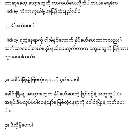
တာဆူနေတဲ့ သွေးတွေကို ကာကွယ်ပေးလိုက်ပါတယ်။ ရေခဲက
Hickey ကိုကာကွယ်ဖို့ အမြန်ဆုံးနည်းပါပဲ။
၂။ နှိပ်နယ်ပေးပါ
Hickey ရတဲ့နေရာကို ငါးမိနစ်လောက် နှိပ်နယ်ပေးတာကလညး်
သက်သာစေပါတယ်။ နှိပ်နယ်ပေးလိုက်တာက သွေးတွေကို ပြန့်ကား
သွားစေပါတယ်။
၃။ ခေါင်းဖြီးနဲ့ ဖြစ်တဲ့နေရာကို ပွတ်ပေးပါ
ခေါင်းဖြီးရဲ့ အသွားတွေက နှိပ်နယ်ပေးတဲ့ ဖြစ်စဉ်နဲ့ အတူတူပါပဲ။
အရမ်းဖိမလုပ်မိပါစေနဲ့နော်။ ဖြစ်တဲ့နေရာကို ခေါင်းဖြီးနဲ့ ကုတ်ပေး
ပါ။
၄။ ဖိလှိမ့်ပေးပါ