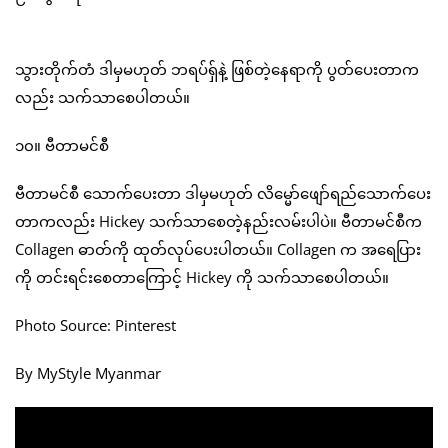
သွားတိုက်တံ ဒါမှမဟုတ် ဘရပ်ရှ်နဲ့ ဖြစ်တဲ့နေရာကို ပွတ်ပေးတာက
လည်း သက်သာစေပါတယ်။
၁၀။ ဗီတာမင်စီ
ဗီတာမင်စီ သောက်ပေးတာ ဒါမှမဟုတ် လိမ္မော်ဖျော်ရည်သောက်ပေး
တာကလည်း Hickey သက်သာစေတဲ့နည်းလမ်းပါပဲ။ ဗီတာမင်စီက
Collagen ဓာတ်ကို ထုတ်လုပ်ပေးပါတယ်။ Collagen က အရေပြား
ကို တင်းရင်းစေတာကြောင့် Hickey ကို သက်သာစေပါတယ်။
Photo Source: Pinterest
By MyStyle Myanmar