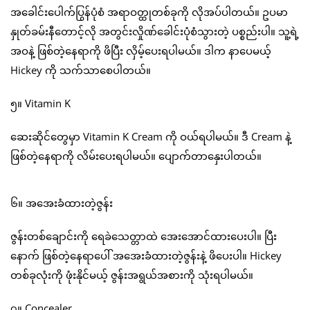
အခေါင်းပေါက်ပြွန်ပုံစံ အရာဝတ္ထုတစ်ခုကို လိုအပ်ပါတယ်။ ဥပမာ
နှုတ်ခမ်းနီတောင့်လို အတွင်းလှိုဏ်ခေါင်းပုံစံသွားတဲ့ ပစ္စည်းပါ။ သူ့ရဲ့
အဝနဲ့ ဖြစ်တဲ့နေရာကို ဖိပြီး လှိမ့်ပေးရပါမယ်။ ဒါက နာပေမယ့်
Hickey ကို သက်သာစေပါတယ်။
၅။ Vitamin K
ဆေးဆိုင်တွေမှာ Vitamin K Cream ကို ဝယ်ရပါမယ်။ ဒီ Cream နဲ့
ဖြစ်တဲ့နေရာကို လိမ်းပေးရပါမယ်။ ပျောက်တာနှေးပါတယ်။
၆။ အအေးခံထားတဲ့ဇွန်း
ဇွန်းတစ်ချောင်းကို ရေခဲသေတ္တာထဲ အေးအောင်ထားပေးပါ။ ပြီး
နောက် ဖြစ်တဲ့နေရာပေါ် အအေးခံထားတဲ့ဇွန်းနဲ့ ဖိပေးပါ။ Hickey
တစ်ခုလုံးကို ဖုံးနိုင်မယ့် ဇွန်းအရွယ်အစားကို သုံးရပါမယ်။
၇။ Concealer