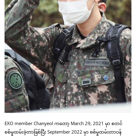
EXO member Chanyeol ကတော့ March 29, 2021 မှာ စတင်
စစ်မှုထမ်းခဲ့တာဖြစ်ပြီး September 2022 မှာ စစ်မှုထမ်းတာဝန်