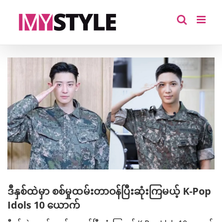
Skip
to
content
View
Larger
Image
ဒီနှစ်ထဲမှာ စစ်မှုထမ်းတာဝန်ပြီးဆုံးကြမယ့် K-Pop
Idols 10 ယောက်