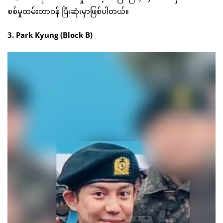
စစ်မှုထမ်းတာဝန် ပြီးဆုံးမှာဖြစ်ပါတယ်။
3. Park Kyung (Block B)