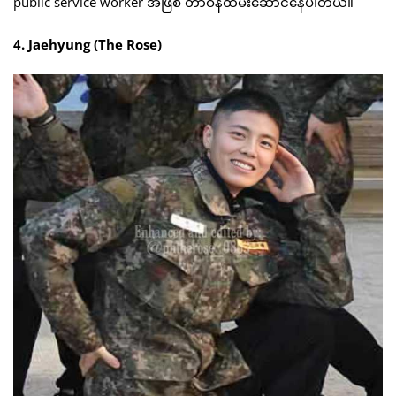
public service worker အဖြစ် တာဝန်ထမ်းဆောင်နေပါတယ်။
4. Jaehyung (The Rose)