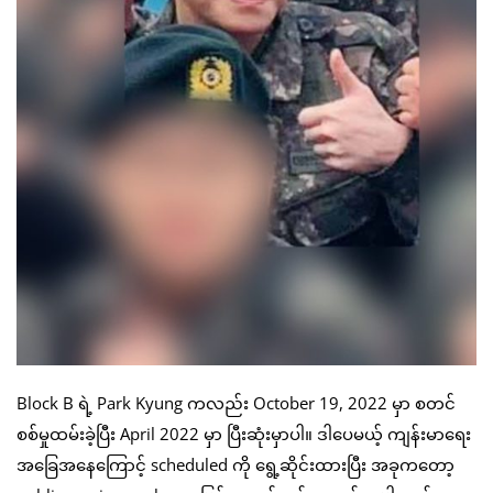
Block B ရဲ့ Park Kyung ကလည်း October 19, 2022 မှာ စတင်
စစ်မှုထမ်းခဲ့ပြီး April 2022 မှာ ပြီးဆုံးမှာပါ။ ဒါပေမယ့် ကျန်းမာရေး
အခြေအနေကြောင့် scheduled ကို ရွေ့ဆိုင်းထားပြီး အခုကတော့