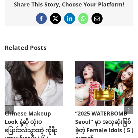
Share This Story, Choose Your Platform!
Facebook
X
LinkedIn
WhatsApp
Email
Related Posts
“2025 WATERBOMB
ပြီးပြည့်စုံတဲ့ခန္ဓာကိုယ်ကို
Seoul” မှာ Handsome
ရရှိစေဖို့ Vicky
အဖြစ်ဆုံး Top Stars ( ၅
Kaushal ပြောပြတဲ့