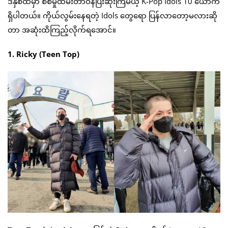
ဒီနှစ်ထဲမှာ စစ်မှုထမ်းတာဝန်ပြီးဆုံးကြမယ့် K-Pop Idols 10 ယောက်
ရှိပါတယ်။ ကိုယ်လွမ်းနေရတဲ့ Idols တွေရော ပြန်လာတော့မလားဆို
တာ အဆုံးထိကြည့်လိုက်ရအောင်။
1. Ricky (Teen Top)