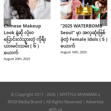
“2025 WATERBOMB
ပြီးပြည့်စုံတဲ့ခန္ဓာကိုယ်ကို
Seoul” မှာ Handsome
ရရှိစေဖို့ Vicky
အဖြစ်ဆုံး Top Stars ( ၅
Kaushal ပြောပြတဲ့
) ယောက်
Workout Tips များ
August 11th, 2025
August 4th, 2025
© Copyright 2017 -
2026
|
MYSTYLE MYANMAR
a
RFOX Media
Brand | All Rights Reserved |
Advertise
with us