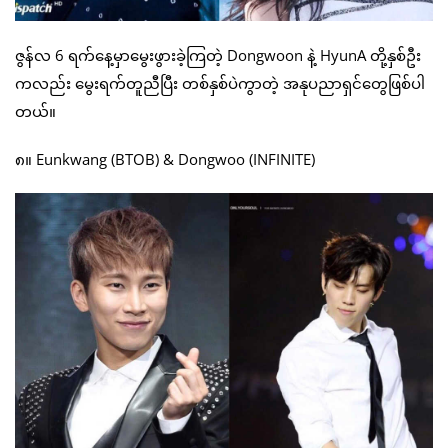
ဇွန်လ 6 ရက်နေ့မှာမွေးဖွားခဲ့ကြတဲ့ Dongwoon နဲ့ HyunA တို့နှစ်ဦး
ကလည်း မွေးရက်တူညီပြီး တစ်နှစ်ပဲကွာတဲ့ အနုပညာရှင်တွေဖြစ်ပါ
တယ်။
၈။ Eunkwang (BTOB) & Dongwoo (INFINITE)