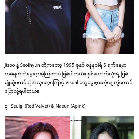
Jisoo နဲ့ Seolhyun တို့ကတော့ 1995 ခုနှစ် ဇန်နဝါရီ 5 ရက်နေ့မှာ
တစ်ရက်ထဲမွေးဖွားခဲ့ကြတာပဲ ဖြစ်ပါတယ်။ နှစ်ယောက်လုံးရဲ့ ပြစ်
မျိုးမှဲ့မထင်တဲ့အလှတွေကြောင့် Visual တွေမွေးဖွားတဲ့နေ့ လို့တောင်
ပြောလို့ရပါတယ်။
၃။ Seulgi (Red Velvet) & Naeun (Apink)