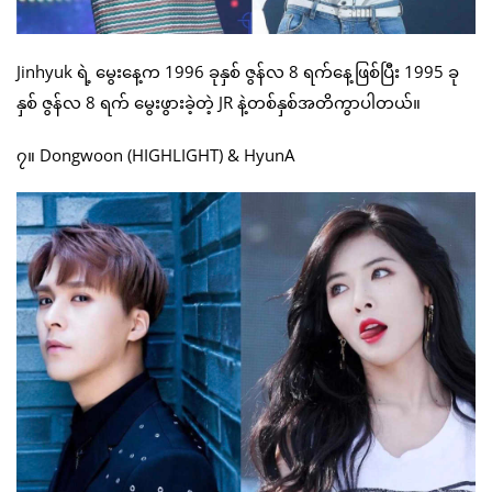
Jinhyuk ရဲ့ မွေးနေ့က 1996 ခုနှစ် ဇွန်လ 8 ရက်နေ့ဖြစ်ပြီး 1995 ခု
နှစ် ဇွန်လ 8 ရက် မွေးဖွားခဲ့တဲ့ JR နဲ့တစ်နှစ်အတိကွာပါတယ်။
၇။ Dongwoon (HIGHLIGHT) & HyunA