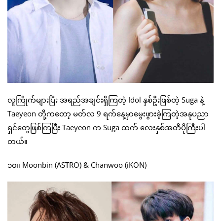
လူကြိုက်များပြီး အရည်အချင်းရှိကြတဲ့ Idol နှစ်ဦးဖြစ်တဲ့ Suga နဲ့
Taeyeon တို့ကတော့ မတ်လ 9 ရက်နေ့မှာမွေးဖွားခဲ့ကြတဲ့အနုပညာ
ရှင်တွေဖြစ်ကြပြီး Taeyeon က Suga ထက် လေးနှစ်အတိပိုကြီးပါ
တယ်။
၁၀။ Moonbin (ASTRO) & Chanwoo (iKON)