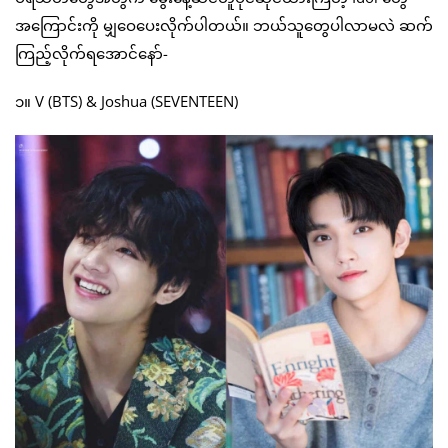
အကြောင်းကို မျှဝေပေးလိုက်ပါတယ်။ ဘယ်သူတွေပါလာမလဲ ဆက်
ကြည့်လိုက်ရအောင်နော်-
၁။ V (BTS) & Joshua (SEVENTEEN)