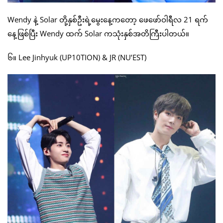
Wendy နဲ့ Solar တို့နှစ်ဦးရဲ့မွေးနေ့ကတော့ ဖေဖော်ဝါရီလ 21 ရက်
နေ့ဖြစ်ပြီး Wendy ထက် Solar ကသုံးနှစ်အတိကြီးပါတယ်။
၆။ Lee Jinhyuk (UP10TION) & JR (NU’EST)