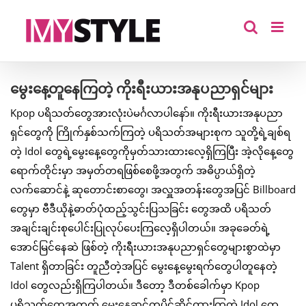
Skip
to
content
မွေးနေ့တူနေကြတဲ့ ကိုးရီးယားအနုပညာရှင်များ
Kpop ပရိသတ်တွေအားလုံးပဲမင်္ဂလာပါနော်။ ကိုးရီးယားအနုပညာ
ရှင်တွေကို ကြိုက်နှစ်သက်ကြတဲ့ ပရိသတ်အများစုက သူတို့ရဲ့ချစ်ရ
တဲ့ Idol တွေရဲ့မွေးနေ့တွေကိုမှတ်သားထားလေ့ရှိကြပြီး အဲ့လိုနေ့တွေ
ရောက်တိုင်းမှာ အမှတ်တရဖြစ်စေဖို့အတွက် အဓိပ္ပာယ်ရှိတဲ့
လက်ဆောင်နဲ့ ဆုတောင်းစာတွေ၊ အလှူအတန်းတွေအပြင် Billboard
တွေမှာ ဗီဒီယိုနဲ့ဓာတ်ပုံထည့်သွင်းပြသခြင်း တွေအထိ ပရိသတ်
အချင်းချင်းစုပေါင်းပြုလုပ်ပေးကြလေ့ရှိပါတယ်။ အခုခေတ်ရဲ့
အောင်မြင်နေဆဲ ဖြစ်တဲ့ ကိုးရီးယားအနုပညာရှင်တွေများစွာထဲမှာ
Talent ရှိတာခြင်း တူညီတဲ့အပြင် မွေးနေ့မွေးရက်တွေပါတူနေတဲ့
Idol တွေလည်းရှိကြပါတယ်။ ဒီတော့ ဒီတစ်ခေါက်မှာ Kpop
ပရိသတ်တွေအတွက် မွေးနေ့ဆင်တူပိုင်ဆိုင်ထားကြတဲ့ Idol တွေ