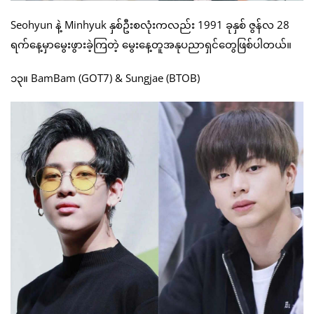
Seohyun နဲ့ Minhyuk နှစ်ဦးစလုံးကလည်း 1991 ခုနှစ် ဇွန်လ 28
ရက်နေ့မှာမွေးဖွားခဲ့ကြတဲ့ မွေးနေ့တူအနုပညာရှင်တွေဖြစ်ပါတယ်။
၁၃။ BamBam (GOT7) & Sungjae (BTOB)