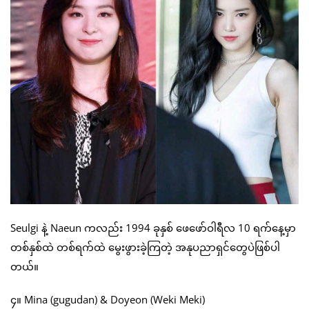
Seulgi နဲ့ Naeun ကလည်း 1994 ခုနှစ် ဖေဖော်ဝါရီလ 10 ရက်နေ့မှာ
တစ်နှစ်ထဲ တစ်ရက်ထဲ မွေးဖွားခဲ့ကြတဲ့ အနုပညာရှင်တွေပဲဖြစ်ပါ
တယ်။
၄။ Mina (gugudan) & Doyeon (Weki Meki)