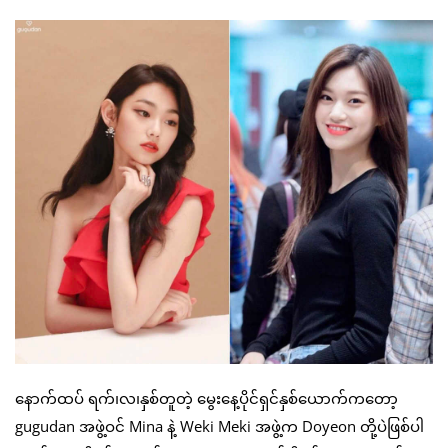
နောက်ထပ် ရက်၊လ၊နှစ်တူတဲ့ မွေးနေ့ပိုင်ရှင်နှစ်ယောက်ကတော့
gugudan အဖွဲ့ဝင် Mina နဲ့ Weki Meki အဖွဲ့က Doyeon တို့ပဲဖြစ်ပါ