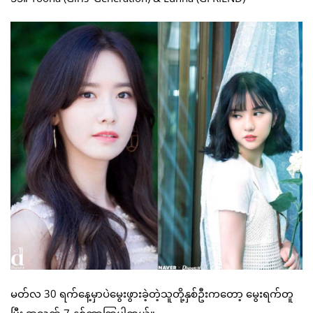
မတ်လ 30 ရက်နေ့မှာပဲမွေးဖွားခဲ့တဲ့သူတို့နှစ်ဦးကတော့ မွေးရက်တူ
ပြီး အသက် 7 နှစ်ကွာကြပါတယ်။