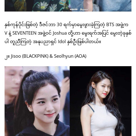
နှစ်ကုန်ပိုင်းဖြစ်တဲ့ ဒီဇင်ဘာ 30 ရက်မှာမွေးဖွားခဲ့ကြတဲ့ BTS အဖွဲ့က
V နဲ့ SEVENTEEN အဖွဲ့ဝင် Joshua တို့ဟာ မွေးရက်အပြင် မွေးတဲ့ခုနှစ်
ပါ တူညီကြတဲ့ အနုပညာရှင် Idol နှစ်ဦးဖြစ်ပါတယ်။
၂။ Jisoo (BLACKPINK) & Seolhyun (AOA)