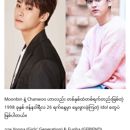
Moonbin နဲ့ Chanwoo ဟာလည်း တစ်နှစ်ထဲတစ်ရက်တည်းဖြစ်တဲ့
1998 ခုနှစ် ဇန်နဝါရီလ 26 ရက်နေ့မှာ မွေးဖွားခဲ့ကြတဲ့ Idol တွေပဲ
ဖြစ်ပါတယ်။
၁၁။ Yoona (Girls’ Generation) & Eunha (GFRIEND)