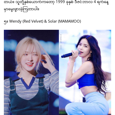
တယ်။ သူတို့နှစ်ယောက်ကတော့ 1999 ခုနှစ် ဒီဇင်ဘာလ 4 ရက်နေ့
မှာမွေးဖွားခဲ့ကြတာပါ။
၅။ Wendy (Red Velvet) & Solar (MAMAMOO)