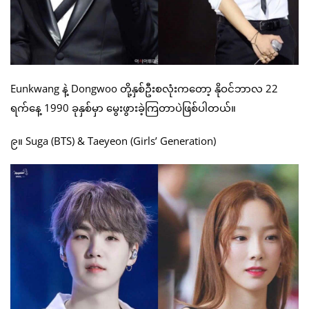
Eunkwang နဲ့ Dongwoo တို့နှစ်ဦးစလုံးကတော့ နိုဝင်ဘာလ 22
ရက်နေ့ 1990 ခုနှစ်မှာ မွေးဖွားခဲ့ကြတာပဲဖြစ်ပါတယ်။
၉။ Suga (BTS) & Taeyeon (Girls’ Generation)