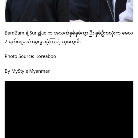
BamBam နဲ့ Sungjae က အသက်နှစ်နှစ်ကွာပြီး နှစ်ဦးစလုံးက မေလ
2 ရက်နေ့မှာပဲ မွေးဖွားခဲ့ကြတဲ့ သူတွေပါ။
Photo Source: Koreaboo
By MyStyle Myanmar