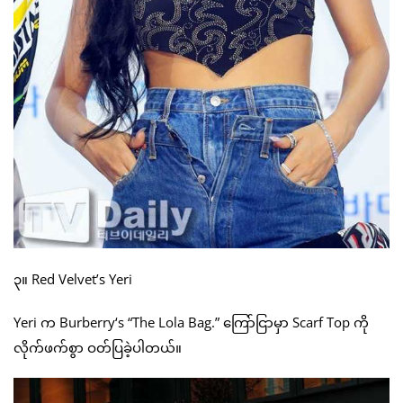
၃။ Red Velvet’s Yeri
Yeri က Burberry‘s “The Lola Bag.” ကြော်ငြာမှာ Scarf Top ကို
လိုက်ဖက်စွာ ဝတ်ပြခဲ့ပါတယ်။