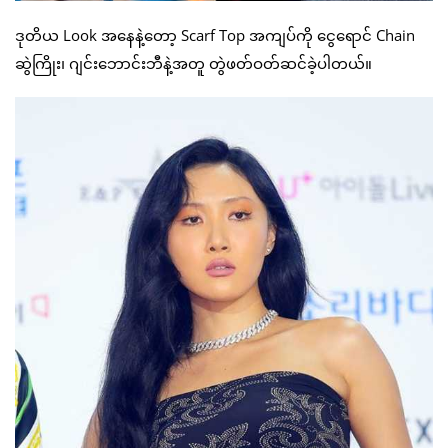
ဒုတိယ Look အနေနဲ့တော့ Scarf Top အကျပ်ကို ငွေရောင် Chain
ဆွဲကြိုး၊ ဂျင်းဘောင်းဘီနဲ့အတူ တွဲဖတ်ဝတ်ဆင်ခဲ့ပါတယ်။