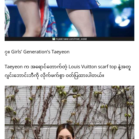
၇။ Girls’ Generation’s Taeyeon
Taeyeon က အရောင်တောက်တဲ့ Louis Vuitton scarf top နဲ့အတူ
ဂျင်းဘောင်းဘီကို လိုက်ဖက်စွာ ဝတ်ပြထားပါတယ်။