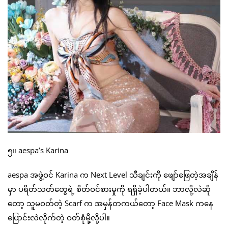
၅။ aespa’s Karina
aespa အဖွဲ့ဝင် Karina က Next Level သီချင်းကို ဖျော်ဖြေတဲ့အချိန်
မှာ ပရိတ်သတ်တွေရဲ့ စိတ်ဝင်စားမှုကို ရရှိခဲ့ပါတယ်။ ဘာလို့လဲဆို
တော့ သူမဝတ်တဲ့ Scarf က အမှန်တကယ်တော့ Face Mask ကနေ
ပြောင်းလဲလိုက်တဲ့ ဝတ်စုံမို့လို့ပါ။