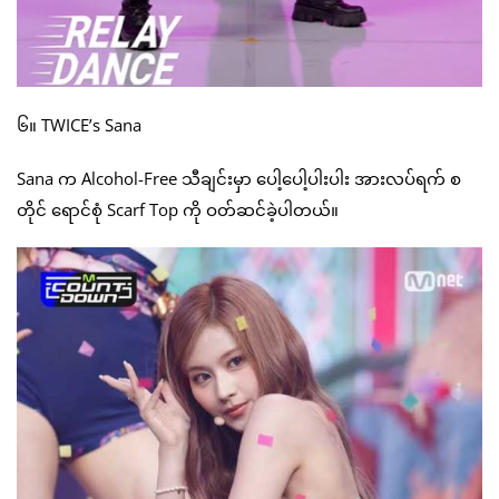
၆။ TWICE’s Sana
Sana က Alcohol-Free သီချင်းမှာ ပေါ့ပေါ့ပါးပါး အားလပ်ရက် စ
တိုင် ရောင်စုံ Scarf Top ကို ဝတ်ဆင်ခဲ့ပါတယ်။