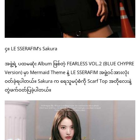
၄။ LE SSERAFIM’s Sakura
အဖွဲ့ရဲ့ ပထမဆုံး Album ဖြစ်တဲ့ FEARLESS VOL.2 (BLUE CHYPRE
Version) မှာ Mermaid Theme နဲ့ LE SSERAFIM အဖွဲ့ဝင်အားလုံး
ဝတ်ခဲ့ရပါတယ်။ Sakura က ရေသူမပုံစံကို Scarf Top အတိုလေးနဲ့
တွဲဖက်ဝတ်ပြခဲ့ပါတယ်။