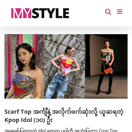
Skip
to
content
View
Larger
Image
Scarf Top အင်္ကျီနဲ့ အလိုက်ဖက်ဆုံးလို့ ယူဆရတဲ့
Kpop Idol (၁၀) ဦး
အခုဖော်ပြထားတဲ့ Idol တွေက ပဝါကို အသုံးပြုကာ Crop Top