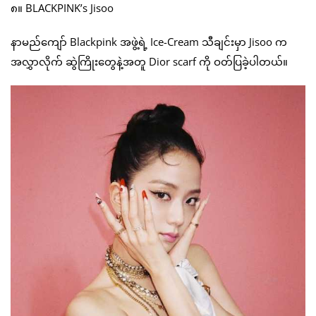
၈။ BLACKPINK’s Jisoo
နာမည်ကျော် Blackpink အဖွဲ့ရဲ့ Ice-Cream သီချင်းမှာ Jisoo က
အလွှာလိုက် ဆွဲကြိုးတွေနဲ့အတူ Dior scarf ကို ဝတ်ပြခဲ့ပါတယ်။