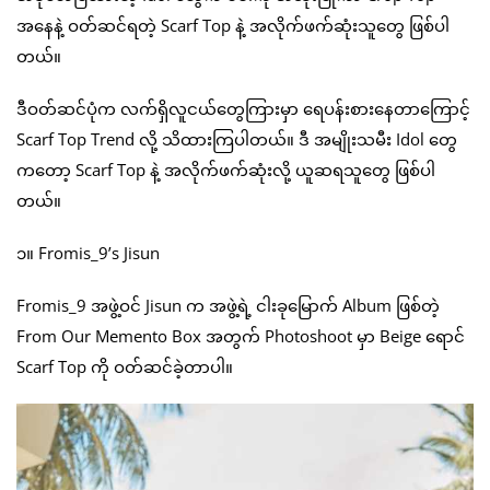
အနေနဲ့ ဝတ်ဆင်ရတဲ့ Scarf Top နဲ့ အလိုက်ဖက်ဆုံးသူတွေ ဖြစ်ပါ
တယ်။
ဒီဝတ်ဆင်ပုံက လက်ရှိလူငယ်တွေကြားမှာ ရေပန်းစားနေတာကြောင့်
Scarf Top Trend လို့ သိထားကြပါတယ်။ ဒီ အမျိုးသမီး Idol တွေ
ကတော့ Scarf Top နဲ့ အလိုက်ဖက်ဆုံးလို့ ယူဆရသူတွေ ဖြစ်ပါ
တယ်။
၁။ Fromis_9’s Jisun
Fromis_9 အဖွဲ့ဝင် Jisun က အဖွဲ့ရဲ့ ငါးခုမြောက် Album ဖြစ်တဲ့
From Our Memento Box အတွက် Photoshoot မှာ Beige ရောင်
Scarf Top ကို ဝတ်ဆင်ခဲ့တာပါ။