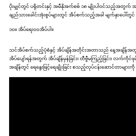
ပိုးမျှင်တွင် ပရိုတင်းနှင့် အမီနိုအက်စစ် ၁၈ မျိုးပါဝင်သည့
ချည်သားခေါင်းအုံးစွပ်များတွင် အိပ်စက်သည့်အခါ မျက်နှာပေါ်
၁၀။ အိပ်ရေး၀၀အိပ်ပါ။
သင်အိပ်စက်သည့်ပုံစံနှင့် အိပ်ချိန်အတိုင်းအတာသည် နေ့အချိန်အတွင
အိပ်ပျော်ရန်အတွက် အိပ်ချိန်မှန်ခြင်း၊ တီဗွီမကြည့်ခြင်း၊ လက်ကိုင
အချိန်တွင် ရေနွေးဖြင့်ရေချိုးခြင်း စသည့်လုပ်ငန်းဆောင်တာများကိ