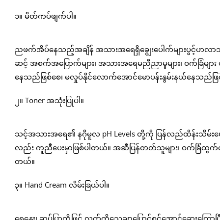
၁။ မိတ်ကပ်ဖျက်ပါ။
ညဖက်အိပ်နေသည့်အချိန် အသားအရေရှိချွေးပေါက်များပွင့်ဟလာသည့
ဆင့် အစက်အပြောက်များ၊ အသားအရေမညီညာမှုများ၊ ဝက်ခြံများ စသည်
နေသည်ဖြစ်စေ၊ မလှုပ်နိုင်လောက်အောင်မောပန်းနွမ်းနယ်နေသည်ဖ
၂။ Toner အသုံးပြုပါ။
သင့်အသားအရေ၏ နဂိုမူလ pH Levels တို့ကို ပြန်လည်ထိန်းသိမ်းပ
လည်း ကူညီပေးမှာဖြစ်ပါတယ်။ အဆီပြန်တတ်သူများ၊ ဝက်ခြံထွက်တတ
တယ်။
၃။ Hand Cream လိမ်းခြယ်ပါ။
ရေနွေး၊ ဆပ်ပြာတို့ဖြင့် လက်ကိုသေချာပြောင်စင်အောင်ဆေးကြောပြ