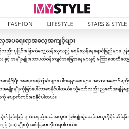
FASHION
LIFESTYLE
STARS & STYLE
 အလှအပရေးရာအလေ့အကျင့်များ
 ပူပြင်းခြောက်သွေ့လွန်းလှသည့် ခရမ်းလွန်နေရောင်ခြည်များ၊ ဖုန်မှု
 နှင့် အမျိုးမျိုးသောပတ်ဝန်းကျင်အခြေအနေများနှင့် မကြာခဏထိတွေ
နိုင်ပြီး အရေးအကြောင်းများ၊ ပါးရေနားရေများ၊ အသားအရောင်မည်
ာအမျိုးမျိုးကိုဖြစ်ပေါ်လာစေနိုင်ပါတယ်။ သို့သော်လည်း ညဖက်အချိန်မျ
းကို ပျောက်ကင်းစေနိုင်ပါတယ်။
ခြင်းဖြင့် ရက်အနည်းငယ်အတွင်း ပြစ်မျိုးမှဲ့မထင်အလှကိုပိုင်ဆိုင်နိုင်မ
့် (၁၀) မျိုးကို ဖော်ပြပေးလိုက်ရပါတယ်။