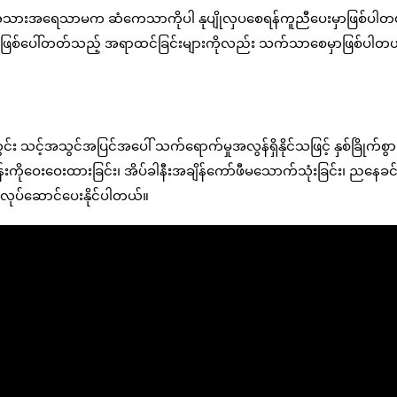
်အတွက် အသားအရေသာမက ဆံကေသာကိုပါ နုပျိုလှပစေရန်ကူညီပေးမှာဖြစ်ပါတ
တွင် ဖြစ်ပေါ်တတ်သည့် အရာထင်ခြင်းများကိုလည်း သက်သာစေမှာဖြစ်ပါတ
်း သင့်အသွင်အပြင်အပေါ် သက်ရောက်မှုအလွန်ရှိနိုင်သဖြင့် နှစ်ခြိုက်စွာ
်ဖုန်းကိုဝေးဝေးထားခြင်း၊ အိပ်ခါနီးအချိန်ကော်ဖီမသောက်သုံးခြင်း၊ ညနေခင်
ု လုပ်ဆောင်ပေးနိုင်ပါတယ်။