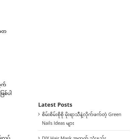
မှတ
ွက်
ဖြစ်ပါ
Latest Posts
စိမ်းစိမ်းစိုစို မိုးရာသီနဲ့လိုက်ဖက်တဲ့ Green
Nails Ideas များ
ုလုပ်
DIY Hair Mask အတွက် သုံးနည်း