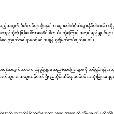
်အတွက် မိတ်ကပ်များရှိနေပါက ချွေးပေါက်ပိတ်သွားနိုင်ပါတယ်။ ထို
တို့ကို ဖြစ်ပေါ်လာစေနိုင်ပါတယ်။ ထို့ကြောင့် အလုပ်မည်မျှပင်များ
ြစ်စေ ညဖက်အိပ်ရာမဝင်ခင် အချိန်ယူ၍မိတ်ကပ်ဖျက်ပေးပါ။
ေးရန်အတွက်သာမက ဖုန်မှုန့်များ၊ အညစ်အကြေးများကို သန့်ရှင်းရန်အတ
်သူများ အထူးသင့်တော်ပြီး ညတိုင်းအိပ်ရာမဝင်ခင် အသုံးပြုပေးရမှာ
ီးနောက် တဘက်ဖြင့်သုတ်ပေးကာ hand cream ကို လိမ်းပေးပါ။ ထိုသို့ပြ