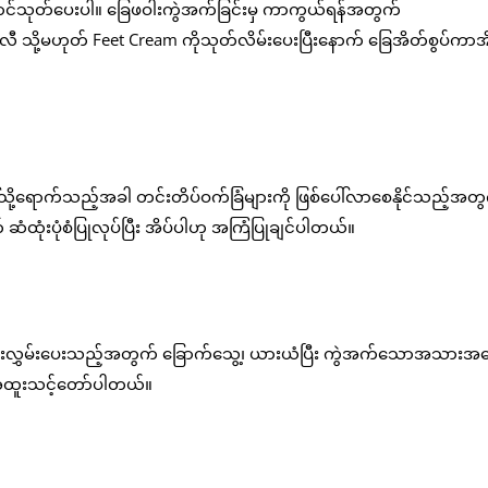
ာင်သုတ်ပေးပါ။ ခြေဖဝါးကွဲအက်ခြင်းမှ ကာကွယ်ရန်အတွက်
သို့မဟုတ် Feet Cream ကိုသုတ်လိမ်းပေးပြီးနောက် ခြေအိတ်စွပ်ကာအ
ို့ရောက်သည့်အခါ တင်းတိပ်ဝက်ခြံများကို ဖြစ်ပေါ်လာစေနိုင်သည့်အတ
 ဆံထုံးပုံစံပြုလုပ်ပြီး အိပ်ပါဟု အကြံပြုချင်ပါတယ်။
င့်ဖုံးလွှမ်းပေးသည့်အတွက် ခြောက်သွေ့၊ ယားယံပြီး ကွဲအက်သောအသားအရ
အထူးသင့်တော်ပါတယ်။