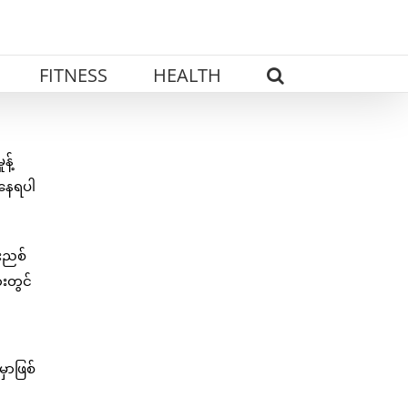
FITNESS
HEALTH
န့်
့နေရပါ
းညစ်
ားတွင်
ှာဖြစ်