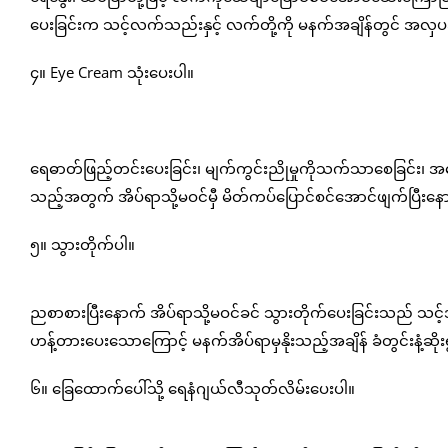
ပေးခြင်းက သင့်လက်သည်းနှင့် လက်တို့ကို မနက်အချိန်တွင် အလှပဆ
၄။ Eye Cream သုံးပေးပါ။
ရေဓာတ်ဖြည့်တင်းပေးခြင်း၊ မျက်ကွင်းညိုမှုကိုသက်သာစေခြင်း၊ အရေ
သည့်အတွက် အိပ်ရာသို့မဝင်မှီ မိတ်ကပ်ပြောင်စင်အောင်ဖျက်ပြီးနေ
၅။ သွားတိုက်ပါ။
ညစာစားပြီးနောက် အိပ်ရာသို့မဝင်ခင် သွားတိုက်ပေးခြင်းသည် သင့်အ
ဟန့်တားပေးသောကြောင့် မနက်အိပ်ရာမှနိုးသည့်အချိန် ခံတွင်းနံ့ဆိ
၆။ ခြေထောက်ပေါ်သို့ ရေနံဂျယ်လီသုတ်လိမ်းပေးပါ။