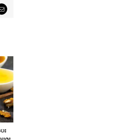
sApp
Email
ပေး
2025 TikTok မှာ Trend ဖြစ်ခဲ့တဲ့
သင့်ဆ
ေးဇူး
Hot Beauty Product ( 5 ) မျိုး
စေမယ့