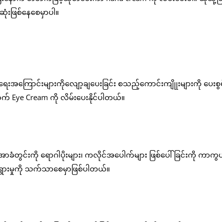
ုံးဖြစ်နေစေမှာပါ။
းအကြောင်းများကိုလျော့ချပေးခြင်း စသည့်ကောင်းကျိုုးများကို ပေးစွမ်း
ာက် Eye Cream ကို လိမ်းပေးနိုင်ပါတယ်။
ာခံတွင်းကို ရောဂါပိုးများ၊ ကလိုင်အပေါက်များ ဖြစ်ပေါ်ခြင်းကို ကာကွ
ုးရွားမှုကို သက်သာစေမှာဖြစ်ပါတယ်။