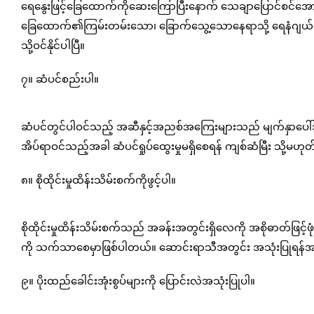
ရေနွေးဖြင့်ခြေထောက်ကိုဆေးကြောပြီးနောက် သေချာပြောင်စင်အေ
ခြေထောက်၏ကြမ်းတမ်းသော၊ ခြောက်သွေ့သောနေရာသို့ ရေနံဂျယ်လီ 
သို့ဝင်နိုင်ပါပြီ။
၇။ ဆံပင်စည်းပါ။
ဆံပင်တွင်ပါဝင်သည့် အဆီနှင့်အညစ်အကြေးများသည် မျက်နှာပေါ်သ
အိပ်ရာဝင်သည့်အခါ ဆံပင်ရှုပ်ထွေးမှုမရှိစေရန် ကျစ်ဆံမြီး သို့မဟုတ်
၈။ စိုထိုင်းမှုထိန်းသိမ်းစက်ကိုဖွင့်ပါ။
စိုထိုင်းမှုထိန်းသိမ်းစက်သည် အခန်းအတွင်းရှိလေကို အစိုဓာတ်ဖြ
ကို သက်သာစေမှာဖြစ်ပါတယ်။ ဆောင်းရာသီအတွင်း အသုံးပြုရန်
၉။ ပိုးထည်ခေါင်းအုံးစွပ်များကို ပြောင်းလဲအသုံးပြုပါ။