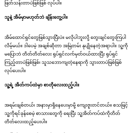
ဖြတ်သန်းတာပဲဖြစ်ဖြစ် လုပ်ပါ။
သူနဲ့ အိမ်မှာမဟုတ်ဘဲ ချိန်းတွေ့ပါ။
အိမ်ထောင်ရှင်တွေဖြစ်သွားပြီးပဲ။ မလိုပါဘူးလို့ တွေးချင်တွေးကြပါ
လိမ့်မယ်။ ဒါပေမဲ့ အချစ်ဆိုတာ အမြဲတမ်း နုပျိုနေတဲ့အရာပါ။ သူ့ကို
မပြောဘဲ တိတ်တိတ်လေး ရုပ်ရှင်လက်မှတ်ဝယ်ထားပြီး ရုပ်ရှင်
ကြည့်တာပဲဖြစ်ဖြစ်၊ သူသဘောကျတဲ့နေရာကို သွားတာပဲဖြစ်ဖြစ်
လုပ်ပေးပါ။
သူ့ရဲ့ အိတ်ကပ်ထဲမှာ စာတိုလေးထည့်ပါ။
အရမ်းချစ်တယ်၊ အနားမှာရှိနေပေးမှာမို့ ကျေးဇူးတင်တယ်။ စသဖြင့်
သူ့ကိုရင်ခုန်စေမဲ့ စာသားတွေကို ရေးပြီး သူ့အိတ်ကပ်ထဲကိုတိတ်
တိတ်လေးထည့်ပေးပါ။