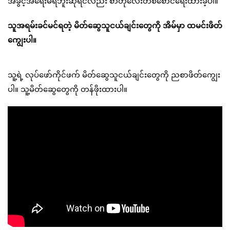
အခွင့်အရေးမရဘူးဆိုရင်လည်း စာတိုလေးတစ်စောင်ရေးထားခဲ့ပါ။
သူအရမ်းခင်မင်ရတဲ့ မိတ်ဆွေသူငယ်ချင်းတွေကို အိမ်မှာ ထမင်းဖိတ်
ကျွေးပါ။
သူ့ရဲ့ လုပ်ဖော်ကိုင်ဖက် မိတ်ဆွေသူငယ်ချင်းတွေကို ညစာဖိတ်ကျွေး
ပါ။ သူ့မိတ်ဆွေတွေကို တန်ဖိုးထားပါ။