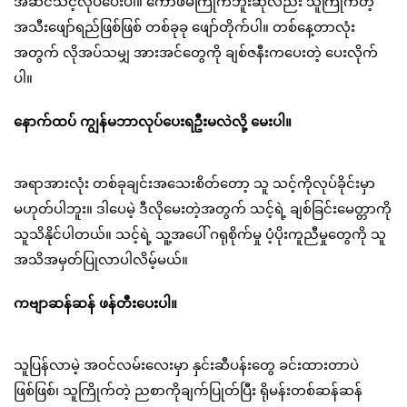
အဆင်သင့်လုပ်ပေးပါ။ ကော်ဖီမကြိုက်ဘူးဆိုလည်း သူကြိုက်တဲ့
အသီးဖျော်ရည်ဖြစ်ဖြစ် တစ်ခုခု ဖျော်တိုက်ပါ။ တစ်နေ့တာလုံး
အတွက် လိုအပ်သမျှ အားအင်တွေကို ချစ်ဇနီးကပေးတဲ့ ပေးလိုက်
ပါ။
နောက်ထပ် ကျွန်မဘာလုပ်ပေးရဦးမလဲလို့ မေးပါ။
အရာအားလုံး တစ်ခုချင်းအသေးစိတ်တော့ သူ သင့်ကိုလုပ်ခိုင်းမှာ
မဟုတ်ပါဘူး။ ဒါပေမဲ့ ဒီလိုမေးတဲ့အတွက် သင့်ရဲ့ ချစ်ခြင်းမေတ္တာကို
သူသိနိုင်ပါတယ်။ သင့်ရဲ့ သူ့အပေါ် ဂရုစိုက်မှု ပံ့ပိုးကူညီမှုတွေကို သူ
အသိအမှတ်ပြုလာပါလိမ့်မယ်။
ကဗျာဆန်ဆန် ဖန်တီးပေးပါ။
သူပြန်လာမဲ့ အဝင်လမ်းလေးမှာ နှင်းဆီပန်းတွေ ခင်းထားတာပဲ
ဖြစ်ဖြစ်၊ သူကြိုက်တဲ့ ညစာကိုချက်ပြုတ်ပြီး ရိုမန်းတစ်ဆန်ဆန်