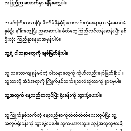
လပြည့်ည အောက်မှာ ချိန်းတွေ့ပါ။
လမင်းကြီးကသာပြီး မီးအိမ်မှိန်မှိန်လေးလင်းတဲ့နေရာမှာ ဇနီးမောင်နှံ
နှစ်ဦး ချိန်းတွေ့ပြီး ညစာစားပါ။ စိတ်တွေကြည်လင်လန်းဆန်းပြီး နှစ်
ဦးလုံး ကြည်နူးနေမှာအမှန်ပါပဲ။
သူ့ရဲ့ ဝါသနာတွေကို ချစ်မြတ်နိုးပါ။
သူ သဘောကျခုန်မင်တဲ့ ဝါသနာတွေကို ကိုယ်လည်းချစ်မြတ်နိုးပါ။
သူဘာလို့ အဲဒီအရာကို ကြိုက်နှစ်သက်ရသလဲဆိုတာကို ရှာဖွေပါ။
သူ့အတွက် နေ့လည်စာလုပ်ပြီး ရုံးခန်းကို သွားပို့ပေးပါ။
သူကြိုက်နှစ်သက်တဲ့ နေ့လည်စာကိုတိတ်တိတ်လေးလုပ်ပြီး သူ့
အလုပ်ရုံးခန်းကို သွားပို့ပေးပါ။ သူကမအားဘူး။ သူနဲ့အတူတူစားဖို့