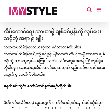
Skip
to
content
အိမ်ထောင်ရေး သာယာဖို့ ချစ်ခင်ပွန်းကို လုပ်ပေး
သင့်တဲ့ အရာ ၉ မျိုး
လက်ထပ်ထိမ်းမြားတယ်ဆိုတာ မင်္ဂလာတစ်ပါးပါပဲ။
လက်ထပ်ထိမ်းမြားပြီးလို့ ခင်ပွန်းဖြစ်လာတဲ့ ကိုယ့်အမျိုးသားကို ချစ်
ဇနီးတို့ ဘာတွေလုပ်ပေးကြပါသလဲ။ သိပ်အထူးအဆန်းကြီးလုပ်ဖို့မ
လိုပါဘူး။ သာယာတဲ့အိမ်ထောင်ရေးအတွက် နည်းလမ်းကောင်းလေး
တွေကို မျှဝေလိုက်ပါတယ်။
မနက်ခင်းတိုင်း ကော်ဖီတစ်ခွက်ဖျော်တိုက်ပါ။
မိတ်ကပ်မလိမ်းပေမဲ့ သူ့အတွက် ကော်ဖီတစ်ခွက်မနက်ခင်းတိုင်းမှာ