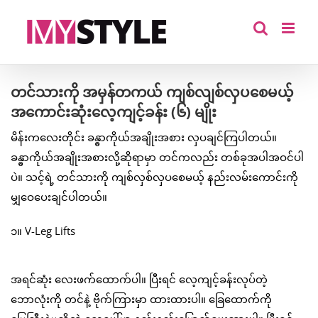
Skip
to
content
တင်သားကို အမှန်တကယ် ကျစ်လျစ်လှပစေမယ့်
အကောင်းဆုံးလေ့ကျင့်ခန်း (၆) မျိုး
မိန်းကလေးတိုင်း ခန္ဓာကိုယ်အချိုးအစား လှပချင်ကြပါတယ်။
ခန္ဓာကိုယ်အချိုးအစားလို့ဆိုရာမှာ တင်ကလည်း တစ်ခုအပါအဝင်ပါ
ပဲ။ သင့်ရဲ့ တင်သားကို ကျစ်လှစ်လှပစေမယ့် နည်းလမ်းကောင်းကို
မျှဝေပေးချင်ပါတယ်။
၁။ V-Leg Lifts
အရင်ဆုံး လေးဖက်ထောက်ပါ။ ပြီးရင် လေ့ကျင့်ခန်းလုပ်တဲ့
ဘောလုံးကို တင်နဲ့ ဗိုက်ကြားမှာ ထားထားပါ။ ခြေထောက်ကို