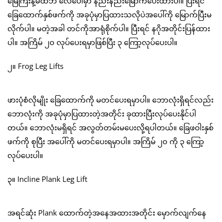
မြေကြီးနဲ့မထိဘဲ လေပေါ်မှာ နည်းနည်းမြောက်ပေးထားပါ။ ပြီးရင်
ခြေထောက်နှစ်ဖက်ကို အခုပုံမှာပြထားသလိုပဲအပေါ်ကို မြောက်ပြီးမ
လိုက်ပါ။ မတဲ့အခါ တင်ကိုအာရုံစိုက်ပါ။ ပြီးရင် နဂိုအတိုင်းပြန်ထား
ပါ။ အကြိမ် ၂၀ လုပ်ပေးရမှာဖြစ်ပြီး ၃ ကြော့လုပ်ပေးပါ။
၂။ Frog Leg Lifts
ဖားပုံစံလိုမျိုး ခြေထောက်ကို မတင်ပေးရမှာပါ။ ဘောလုံးရှိရင်လည်း
ဘောလုံးကို အခုပုံမှာပြထားတဲ့အတိုင်း ခုထားပြီးလုပ်ပေးနိုင်ပါ
တယ်။ ဘောလုံးမရှိရင် အလွတ်တမ်းမပေးလို့ရပါတယ်။ ခြေဖဝါးနှစ်
ဖက်ကို စုပြီး အပေါ်ကို မတင်ပေးရမှာပါ။ အကြိမ် ၂၀ ကို ၃ ကြော့
လုပ်ပေးပါ။
၃။ Incline Plank Leg Lift
အရင်ဆုံး Plank ထောက်တဲ့အနေအထားအတိုင်း မှောက်လျက်နေ