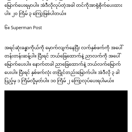
မြောက်ပေးရမှာပါ။ အဲဒီလိုလုပ်တဲ့အခါ တင်ကိုအာရုံစိုက်ပေးထား
ပါ။ ၂၀ ကြိမ် ၃ ကြော့ဖြစ်ပါတယ်။
၆။ Superman Post
အရင်ဆုံးခန္ဓာကိုယ်ကို မှောက်လျက်နေပြီး လက်နှစ်ဖက်ကို အပေါ်
တန်းတန်းဆန့်ပါ။ ပြီးရင် ဘယ်ခြေထောက်နဲ့ ညာလက်ကို အပေါ်
မြောက်ပေးပါ။ နောက်တခါ ညာခြေထောက်နဲ့ ဘယ်လက်မြောက်
ပေးပါ။ ပြီးရင် နှစ်ဖက်လုံး တပြိုင်တည်းမြောက်ပါ။ အဲဒီလို ၃ ခါ
ပြည့်မှ ၁ ကြိမ်လို့မှတ်ပါ။ ၁၀ ကြိမ် ၂ ကြော့လုပ်ပေးရပါမယ်။