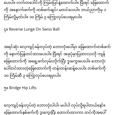
ပေးပါ။ လက်တဒေါင်ကို ကြမ်းပြင်နဲ့ထောက်ပါ။ ပြီးရင် ခြေထောက်
ကို အနောက်ဖက်ကို တစ်ဖက်ချင်း မတင်ပေးပါ။ ဘယ်ညာကိုမှ ၁
ကြိမ်လို့မှတ်ပါ။ ၁၀ ကြိမ် ၃ ကြော့လုပ်ပေးရမှာပါ။
၄။ Reverse Lunge On Swiss Ball
အရင်ဆုံး လေ့ကျင့်ခန်းလုပ်တဲ့ ဘောလုံးပေါ်မှာ ခြေထောက်တစ်ဖက်
ကို နောက်ပြန်တင်ထားပေးပါ။ ပြီးရင် အခုပုံမှာပြထားသလို ကျန်
ခြေထောက်ကို အရှေ့ဖက်လှမ်းလိုက်ပြီး ဒူးကွေးပေးပါ။ ဘောလုံး
ပေါ်တင်ထားတဲ့ခြေထောက်ကို တန်းတန်းဆန့်ပေးပါ။ တစ်ဖက်ကို
၁၀ ကြိမ်ဆီ ၃ ကြော့လုပ်ပေးရမှာပါ။
၅။ Bridge Hip Lifts
လေ့ကျင့်ခန်းလုပ်တဲ့ ဘောလုံးပါပါ၊ မပါပါ လုပ်လို့ရပါတယ်နော်။
ခြေထောက်နှစ်ဖက်ကို ဒူးကွေးပြီး ထောက်ထားကာ တင်ကိုအပေါ်